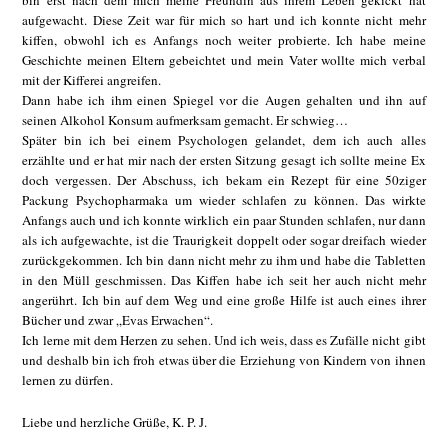
bin erst nach dem mich meine Freundin aus ihrem Leben gekickt hat
aufgewacht. Diese Zeit war für mich so hart und ich konnte nicht mehr
kiffen, obwohl ich es Anfangs noch weiter probierte. Ich habe meine
Geschichte meinen Eltern gebeichtet und mein Vater wollte mich verbal
mit der Kifferei angreifen.
Dann habe ich ihm einen Spiegel vor die Augen gehalten und ihn auf
seinen Alkohol Konsum aufmerksam gemacht. Er schwieg…
Später bin ich bei einem Psychologen gelandet, dem ich auch alles
erzählte und er hat mir nach der ersten Sitzung gesagt ich sollte meine Ex
doch vergessen. Der Abschuss, ich bekam ein Rezept für eine 50ziger
Packung Psychopharmaka um wieder schlafen zu können. Das wirkte
Anfangs auch und ich konnte wirklich ein paar Stunden schlafen, nur dann
als ich aufgewachte, ist die Traurigkeit doppelt oder sogar dreifach wieder
zurückgekommen. Ich bin dann nicht mehr zu ihm und habe die Tabletten
in den Müll geschmissen. Das Kiffen habe ich seit her auch nicht mehr
angerührt. Ich bin auf dem Weg und eine große Hilfe ist auch eines ihrer
Bücher und zwar „Evas Erwachen“.
Ich lerne mit dem Herzen zu sehen. Und ich weis, dass es Zufälle nicht gibt
und deshalb bin ich froh etwas über die Erziehung von Kindern von ihnen
lernen zu dürfen.
Liebe und herzliche Grüße, K. P. J.