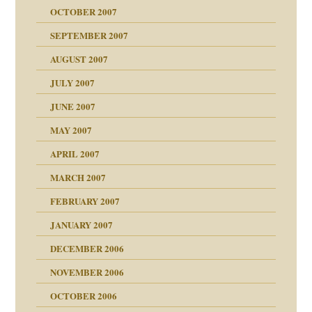
OCTOBER 2007
?
SEPTEMBER 2007
e Heilen?
"
AUGUST 2007
erarbeit
JULY 2007
mich in meiner
JUNE 2007
 Tabu
MAY 2007
en
n
heit
n"
APRIL 2007
MARCH 2007
milie
mit voller Absicht!"
ämpfung
FEBRUARY 2007
walt
antwortet
tive?
Gene!
JANUARY 2007
ung
utem Grund
DECEMBER 2006
Gene!
se durch einen
NOVEMBER 2006
OCTOBER 2006