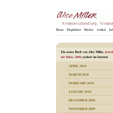
Kindesmisshandlung
Alice Miller de
Home
Flugblätter
Bücher
Artikel
In
Ein neues Buch von Alice Miller,
Jensei
der Tabus, 2009
, exclusiv im Internet
APRIL 2010
ORMATION
MARCH 2010
mation
n als Abwehr
FEBRUARY 2010
esuchten Tränen
JANUARY 2010
hüllt
erungen ausgraben
DECEMBER 2009
dgefühle
erwirrende Psychoanalyse
ampf um die eigene
eschuldete Wut
NOVEMBER 2009
digkeit
nicht mehr im Keis drehen
flosigkeit