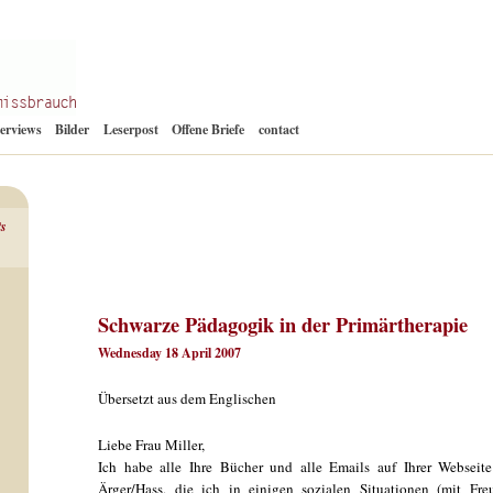
Zum
terviews
Bilder
Leserpost
Offene Briefe
contact
Inhalt
springen
ts
Schwarze Pädagogik in der Primärtherapie
Wednesday 18 April 2007
Übersetzt aus dem Englischen
Liebe Frau Miller,
Ich habe alle Ihre Bücher und alle Emails auf Ihrer Webseite
Ärger/Hass, die ich in einigen sozialen Situationen (mit Fre