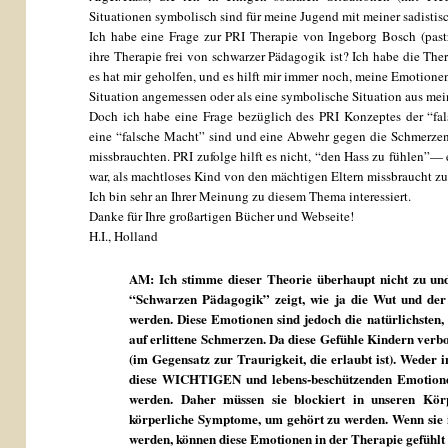
Situationen symbolisch sind für meine Jugend mit meiner sadistis
Ich habe eine Frage zur PRI Therapie von Ingeborg Bosch (pastr
ihre Therapie frei von schwarzer Pädagogik ist? Ich habe die Ther
es hat mir geholfen, und es hilft mir immer noch, meine Emotionen
Situation angemessen oder als eine symbolische Situation aus mei
Doch ich habe eine Frage bezüglich des PRI Konzeptes der “fal
eine “falsche Macht” sind und eine Abwehr gegen die Schmerzen
missbrauchten. PRI zufolge hilft es nicht, “den Hass zu fühlen”— 
war, als machtloses Kind von den mächtigen Eltern missbraucht z
Ich bin sehr an Ihrer Meinung zu diesem Thema interessiert.
Danke für Ihre großartigen Bücher und Webseite!
H.I., Holland
AM: Ich stimme dieser Theorie überhaupt nicht zu und
“Schwarzen Pädagogik” zeigt, wie ja die Wut und de
werden. Diese Emotionen sind jedoch die natürlichsten,
auf erlittene Schmerzen. Da diese Gefühle Kindern verbo
(im Gegensatz zur Traurigkeit, die erlaubt ist). Weder 
diese WICHTIGEN und lebens-beschützenden Emotione
werden. Daher müssen sie blockiert in unseren Kör
körperliche Symptome, um gehört zu werden. Wenn si
werden, können diese Emotionen in der Therapie gefühl