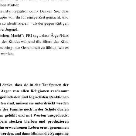
chen Mutter.
ealityintegration.com). Denken Sie, dass
apie von ihr für einige Zeit gemacht, und
 zu identifizieren – als der gegenwärtigen
ner Jugend.
schen Macht”; PRI sagt, dass Ärger/Hass
 des Kindes während die Eltern das Kind
es bringt nur Gesundheit zu fühlen, wie es
u werden.
 denke, dass sie in der Tat Spuren der
r Ärger von allen Religionen verdammt
 gesündesten und logischsten Reaktionen
ten sind, müssen sie unterdrückt werden
in der Familie noch in der Schule dürfen
n gefühlt und mit Worten ausgedrückt
pern stecken bleiben und produzieren
e im erwachsenen Leben ernst genommen
t werden, und dann können die Symptome