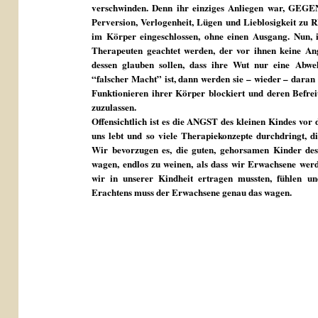
verschwinden. Denn ihr einziges Anliegen war, G
Perversion, Verlogenheit, Lügen und Lieblosigkeit zu
im Körper eingeschlossen, ohne einen Ausgang. Nun, 
Therapeuten geachtet werden, der vor ihnen keine Ang
dessen glauben sollen, dass ihre Wut nur eine Abwe
“falscher Macht” ist, dann werden sie – wieder – daran 
Funktionieren ihrer Körper blockiert und deren Befre
zuzulassen.
Offensichtlich ist es die ANGST des kleinen Kindes vor
uns lebt und so viele Therapiekonzepte durchdringt, d
Wir bevorzugen es, die guten, gehorsamen Kinder des 
wagen, endlos zu weinen, als dass wir Erwachsene werde
wir in unserer Kindheit ertragen mussten, fühlen u
Erachtens muss der Erwachsene genau das wagen.