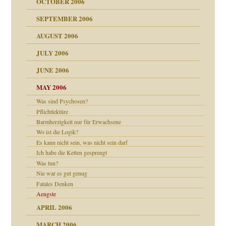
OCTOBER 2006
SEPTEMBER 2006
AUGUST 2006
ollt"
JULY 2006
chaft
JUNE 2006
tung
rn wäre. . .
MAY 2006
Was sind Psychosen?
Pflichtlektüre
Barmherzigkeit nur für Erwachsene
ums…
Wo ist die Logik?
Es kann nicht sein, was nicht sein darf
Ich habe die Ketten gesprengt
Was tun?
ruckt
Nie war es gut genug
Fatales Denken
Aengste
APRIL 2006
nd
MARCH 2006