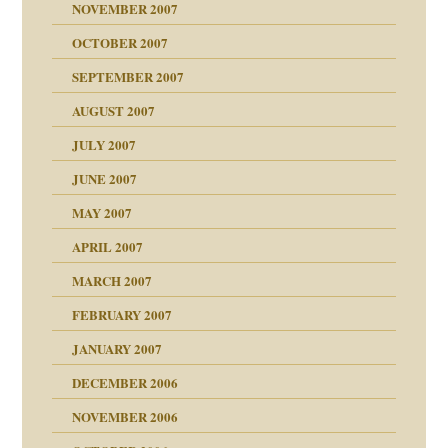
NOVEMBER 2007
tzen?
OCTOBER 2007
?
SEPTEMBER 2007
e Heilen?
"
AUGUST 2007
erarbeit
JULY 2007
mich in meiner
JUNE 2007
 Tabu
MAY 2007
en
n
heit
n"
APRIL 2007
MARCH 2007
milie
mit voller Absicht!"
ämpfung
FEBRUARY 2007
walt
antwortet
tive?
Gene!
JANUARY 2007
ung
utem Grund
DECEMBER 2006
Gene!
se durch einen
NOVEMBER 2006