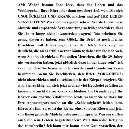
AM: Woher kommt Ihre Idee, dass das Leben und das
Wohlergehen Ihrer Eltern nur dann gesichert sind, wenn Sie sich
UNGLÜCKLICH UND KRANK machen und auf IHR LEBEN
VERZICHTEN? Wo steht dies geschrieben? Wurde Ihnen diese
absurde und empörende Verantwortung so früh andressiert, dass
Sie sie so lange nicht loszuwerden wagten? Nun scheinen Sie
genug davon zu haben, zum Glück. Ihr Brief ist noch meines
Erachtens voll Erwartungen (u.a. der letzte Satz zeigt es
deutlich), die nicht erfüllt werden können; daher tun Sie sich weh,
wenn Sie ihn abschicken. Wie sollen Menschen, die Sie 29 Jahre
nie verstanden haben, jetzt plötzlich dazu in der Lage sein? Ich
vermute, dass Sie besser schlafen werden und Freude am Essen
bekommen, wenn Sie beschließen, den Brief (VORLÄUFIG?)
nicht abzuschicken und zu schauen, wie der Körper reagiert. Sie
sind viel zu klug, um sich jetzt noch so viel Heuchelei gefallen zu
lassen und nicht daran krank zu bleiben. Im Grunde zeigt Ihr
Körper eine enorme Vitalität und Kraft, wenn er Sie so stark für
Ihre Anpassungsversuche an die „Schleimigkeit“ leiden lässt.
Hören Sie ihm zu, es ist das kleine, einst von den Eltern und jetzt
von Ihnen gequälte Mädchen, die aus ihm spricht. Warum sollten
auch Sie sein Leiden bagatellisieren? Weil Ihnen die Religion
das vorschreibt? Ich kann mir kaum einen Gott vorstellen, der