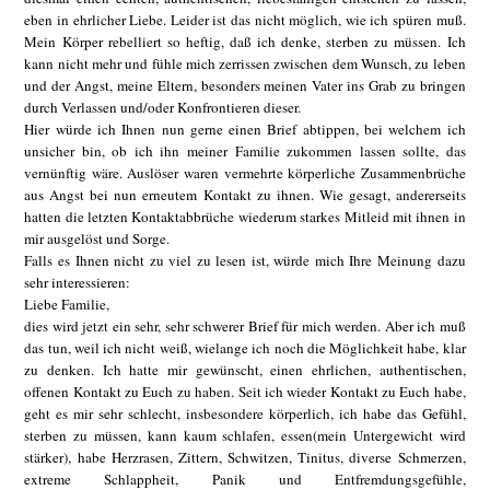
eben in ehrlicher Liebe. Leider ist das nicht möglich, wie ich spüren muß.
Mein Körper rebelliert so heftig, daß ich denke, sterben zu müssen. Ich
kann nicht mehr und fühle mich zerrissen zwischen dem Wunsch, zu leben
und der Angst, meine Eltern, besonders meinen Vater ins Grab zu bringen
durch Verlassen und/oder Konfrontieren dieser.
Hier würde ich Ihnen nun gerne einen Brief abtippen, bei welchem ich
unsicher bin, ob ich ihn meiner Familie zukommen lassen sollte, das
vernünftig wäre. Auslöser waren vermehrte körperliche Zusammenbrüche
aus Angst bei nun erneutem Kontakt zu ihnen. Wie gesagt, andererseits
hatten die letzten Kontaktabbrüche wiederum starkes Mitleid mit ihnen in
mir ausgelöst und Sorge.
Falls es Ihnen nicht zu viel zu lesen ist, würde mich Ihre Meinung dazu
sehr interessieren:
Liebe Familie,
dies wird jetzt ein sehr, sehr schwerer Brief für mich werden. Aber ich muß
das tun, weil ich nicht weiß, wielange ich noch die Möglichkeit habe, klar
zu denken. Ich hatte mir gewünscht, einen ehrlichen, authentischen,
offenen Kontakt zu Euch zu haben. Seit ich wieder Kontakt zu Euch habe,
geht es mir sehr schlecht, insbesondere körperlich, ich habe das Gefühl,
sterben zu müssen, kann kaum schlafen, essen(mein Untergewicht wird
stärker), habe Herzrasen, Zittern, Schwitzen, Tinitus, diverse Schmerzen,
extreme Schlappheit, Panik und Entfremdungsgefühle,