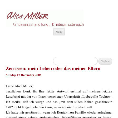
Alice Miller de
Kindesmisshandlung
Zum
Menü
Inhalt
springen
Suchen
nach:
Zerrissen: mein Leben oder das meiner Eltern
Sunday 17 December 2006
Liebe Alice Miller,
herzlichen Dank für Ihre letzte Antwort erstmal auf meinen letzten
Leserbrief mit der von Ihnen versehenen Überschrift „Liebevolle Tochter“.
Ich merke, daß ich würge und das „mit dem süßen Kakao geschluckte
Gift“ nicht länger behalten kann, wenn ich nicht sterben will.
Ich hatte mir gewünscht, wenn ich Kontakt zur Familie wieder aufnehme,
diesmal einen echten, authentischen, liebesfähigen entstehen zu lassen,