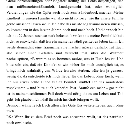
Grenzüberschreitungen oder Bagatellisierung des Leids desjenigen, den
man mißbraucht/mißhandelt, krankgemacht hat, oder womöglich
Verdrehungen wie das Opfer auch noch zum Sündenbock machen. Meine
Kindheit in unserer Familie war also nicht so rosig, wie Ihr unsere Familie
gerne aussehen lassen wollt. Ich habe das meiste sogar amnesieren müssen,
es kommt erst in den letzten Jahren nach und nach hoch. Und dennoch bin
ich mit 29 Jahren noch so stark belastet, bzw. konnte meine Persönlichkeit
nicht so entwickeln, daß ich ein menschenwürdiges Leben leben kann. Ich
werde demnächst eine Traumatherapie machen müssen deshalb. Tut Euch
alle selber einen Gefallen und versucht mal, über die Wahrheit
nachzuspüren, zB warum es so kommen mußte, was in Euch los ist. Und
bitte seht ein, daß ein Kontakt so wie bisher für mich unmöglich ist, es
bringt mich wahrhaftig um. Würde ich also sterben, wäre ich ja genauso
wenig da, da entscheide ich mich lieber für das Leben, ohne Euch, wenn
Ihr nur etwas echte Liebe fühlen könntet, müßtet Ihr das mindestens
respektieren – und bitte auch keinerlei Post, Anrufe ect. mehr – gar nicht
ist in meinem schlimmen Fall doch wohl nötig, da es um Leben und Tod
geht. Ich glaube nicht, daß Ihr mich ins Grab bringen wollt.
Dennoch wünsche ich Euch allen alles Gute fürs weitere Leben, auch ohne
mich.
P.S.: Wenn Ihr zu dem Brief noch was antworten wollt, ist das natürlich
noch erwünscht.