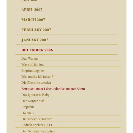
n
heit
n"
APRIL 2007
MARCH 2007
milie
mit voller Absicht!"
ämpfung
FEBRUARY 2007
walt
antwortet
tive?
Gene!
JANUARY 2007
ung
utem Grund
DECEMBER 2006
Gene!
se durch einen
Das Warten
Was soll ich tun
Empfindungslos
Was mache ich falsch?
Die Eltern loswerden
Zerrissen: mein Leben oder das meiner Eltern
Das ignorierte Baby
ollt"
Der Körper hilft
Empathie
DANK 2
Die liebevolle Tochter
rn wäre. . .
Endlich erlebter EKEL
Den Schleier wegziehen