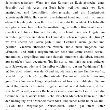
Selbstmordgedanken. Wenn ich den Kontakt zu Euch abbreche, dann
deshalb, weil ich Angst vor Euch habe, weil ich mich von Euch
manipuliert und kontrolliert, kleingemacht und als Sündenbock
abgestempelt fühle. Ihr versteht anscheinend überhaupt nicht, worum es
eigentlich geht, oder aber Ihr tut so, als versteht Ihr es nicht. Ich habe die
Symptome von chronischer Traumatisierung, sexuellem Kindesmißbrauch
(Inzeßt) seit früher Kindheit bereits, es scheint mich als Jüngste am
härtesten getroffen zu haben. Ich kenne das Leben nur quasi als „Krieg“,
wo von überall her Fallen gestellt sind, Gefahren lauern, getötet und
gefoltert, Grenzen überschritten werden, fühle mich umgeben von
„Feinden“ und hilflos ausgeliefert. Ich sehe und spüre überall sexuell
unheimlich übergriffiges und kann deshalb mitunter nicht leben, sondern
nur überleben bzw. vegetieren. Tut Ihr nur so, um mich zu manipulieren
zum Schweigen, oder seid Ihr selber wirklich so gut im Verdrängen? Ihr
müßtet doch wissen, was der Grund ist, wie krank unsere Familie war/ist,
wieviel psychisch völlig überlastende Tyranneien, wieviel perverse,
grenzüberschreitende Dinge abgelaufen sind bzw. noch ablaufen. Warum
könnt Ihr jeweils nicht einfach zugeben und offen und ehrlich sein, drüber
sprechen? Es will ja keiner Rache oder sowas, sondern Ziel sollte doch die
Gesundheit sein, oder? Echte Liebe zwischen Menschen kann nur unter
der Bedingung von Offenheit stattfinden und sicher nicht unter So-Tun-
Als-Ob und Wegdrängen, Verschleiern, schon gar nicht unter