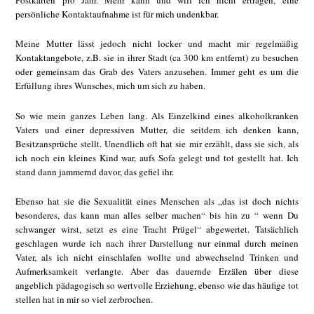
Postkarten pro Jahr. Mehr kann und will ich nicht ertragen, eine
persönliche Kontaktaufnahme ist für mich undenkbar.
Meine Mutter lässt jedoch nicht locker und macht mir regelmäßig
Kontaktangebote, z.B. sie in ihrer Stadt (ca 300 km entfernt) zu besuchen
oder gemeinsam das Grab des Vaters anzusehen. Immer geht es um die
Erfüllung ihres Wunsches, mich um sich zu haben.
So wie mein ganzes Leben lang. Als Einzelkind eines alkoholkranken
Vaters und einer depressiven Mutter, die seitdem ich denken kann,
Besitzansprüche stellt. Unendlich oft hat sie mir erzählt, dass sie sich, als
ich noch ein kleines Kind war, aufs Sofa gelegt und tot gestellt hat. Ich
stand dann jammernd davor, das gefiel ihr.
Ebenso hat sie die Sexualität eines Menschen als „das ist doch nichts
besonderes, das kann man alles selber machen“ bis hin zu “ wenn Du
schwanger wirst, setzt es eine Tracht Prügel“ abgewertet. Tatsächlich
geschlagen wurde ich nach ihrer Darstellung nur einmal durch meinen
Vater, als ich nicht einschlafen wollte und abwechselnd Trinken und
Aufmerksamkeit verlangte. Aber das dauernde Erzälen über diese
angeblich pädagogisch so wertvolle Erziehung, ebenso wie das häufige tot
stellen hat in mir so viel zerbrochen.