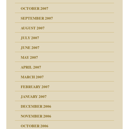
tzen?
OCTOBER 2007
?
SEPTEMBER 2007
e Heilen?
"
AUGUST 2007
erarbeit
JULY 2007
mich in meiner
JUNE 2007
 Tabu
MAY 2007
en
n
heit
n"
APRIL 2007
MARCH 2007
milie
mit voller Absicht!"
ämpfung
FEBRUARY 2007
walt
antwortet
tive?
Gene!
JANUARY 2007
ung
utem Grund
DECEMBER 2006
Gene!
se durch einen
NOVEMBER 2006
OCTOBER 2006