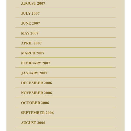
AUGUST 2007
erarbeit
JULY 2007
mich in meiner
JUNE 2007
 Tabu
MAY 2007
en
n
heit
n"
APRIL 2007
MARCH 2007
milie
mit voller Absicht!"
ämpfung
FEBRUARY 2007
walt
antwortet
tive?
Gene!
JANUARY 2007
ung
utem Grund
DECEMBER 2006
Gene!
se durch einen
NOVEMBER 2006
OCTOBER 2006
SEPTEMBER 2006
AUGUST 2006
ollt"