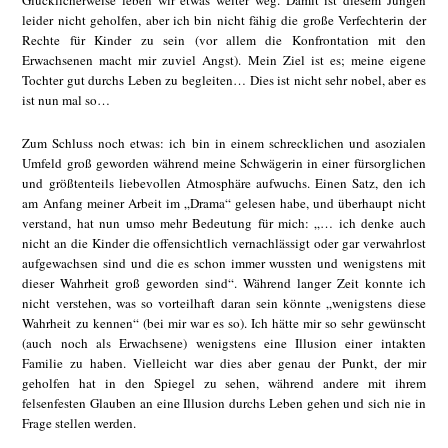
Glücklicherweise leben wir etwas weiter weg. Damit ist diesem Jungen
leider nicht geholfen, aber ich bin nicht fähig die große Verfechterin der
Rechte für Kinder zu sein (vor allem die Konfrontation mit den
Erwachsenen macht mir zuviel Angst). Mein Ziel ist es; meine eigene
Tochter gut durchs Leben zu begleiten… Dies ist nicht sehr nobel, aber es
ist nun mal so…
Zum Schluss noch etwas: ich bin in einem schrecklichen und asozialen
Umfeld groß geworden während meine Schwägerin in einer fürsorglichen
und größtenteils liebevollen Atmosphäre aufwuchs. Einen Satz, den ich
am Anfang meiner Arbeit im „Drama“ gelesen habe, und überhaupt nicht
verstand, hat nun umso mehr Bedeutung für mich: „… ich denke auch
nicht an die Kinder die offensichtlich vernachlässigt oder gar verwahrlost
aufgewachsen sind und die es schon immer wussten und wenigstens mit
dieser Wahrheit groß geworden sind“. Während langer Zeit konnte ich
nicht verstehen, was so vorteilhaft daran sein könnte „wenigstens diese
Wahrheit zu kennen“ (bei mir war es so). Ich hätte mir so sehr gewünscht
(auch noch als Erwachsene) wenigstens eine Illusion einer intakten
Familie zu haben. Vielleicht war dies aber genau der Punkt, der mir
geholfen hat in den Spiegel zu sehen, während andere mit ihrem
felsenfesten Glauben an eine Illusion durchs Leben gehen und sich nie in
Frage stellen werden.