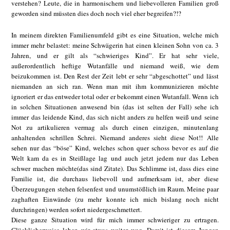
verstehen? Leute, die in harmonischern und liebevolleren Familien groß
geworden sind müssten dies doch noch viel eher begreifen?!?
In meinem direkten Familienumfeld gibt es eine Situation, welche mich
immer mehr belastet: meine Schwägerin hat einen kleinen Sohn von ca. 3
Jahren, und er gilt als “schwieriges Kind”. Er hat sehr viele,
außerordentlich heftige Wutanfälle und niemand weiß, wie dem
beizukommen ist. Den Rest der Zeit lebt er sehr “abgeschottet” und lässt
niemanden an sich ran. Wenn man mit ihm kommunizieren möchte
ignoriert er das entweder total oder er bekommt einen Wutanfall. Wenn ich
in solchen Situationen anwesend bin (das ist selten der Fall) sehe ich
immer das leidende Kind, das sich nicht anders zu helfen weiß und seine
Not zu artikulieren vermag als durch einen einzigen, minutenlang
anhaltenden schrillen Schrei. Niemand anderes sieht diese Not!! Alle
sehen nur das “böse” Kind, welches schon quer schoss bevor es auf die
Welt kam da es in Steißlage lag und auch jetzt jedem nur das Leben
schwer machen möchte(das sind Zitate). Das Schlimme ist, dass dies eine
Familie ist, die durchaus liebevoll und aufmerksam ist, aber diese
Überzeugungen stehen felsenfest und unumstößlich im Raum. Meine paar
zaghaften Einwände (zu mehr konnte ich mich bislang noch nicht
durchringen) werden sofort niedergeschmettert.
Diese ganze Situation wird für mich immer schwieriger zu ertragen.