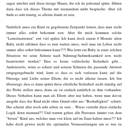
sagen möchte und diese riesige Mauer, die ich da jedesmal spüre, führen
dazu dass ich dieses Thema mit niemandem mehr bespreche. Aber ich
finde es sehr traurig, so alleine damit zu sein.
Natürlich muss ein Kind zu gegebenem Zeitpunkt lernen, dass man nicht
immer alles sofort bekommt usw. Aber für mich kommen solche
“Lernsituationen” erst viel später. Ich kann doch einem 4 Monate alten
Baby nicht erklären dass es nun warten muss, weil man im Leben nicht
immer alles sofort bekommen kann?!?! Was lernt ein Baby in einer solchen
Situation wo seine Schreie nach Nahrung/Aufmerksamkeit usw. nicht
beantwortet werden? Dass es keine verlässliche Sicherheit gibt…
Andererseits, wenn es schreit und seinem Schreien die passende Antwort
entgegengebracht wird, lernt es dass es sich verlassen kann auf die
Fürsorge und Liebe seiner Eltern, die es nicht alleine lassen. Ich bin
überzeugt, dass es dann später diese elterliche Sicherheit nicht ständig auf
die Probe stellen muss, denn sie ist einfach natürlich in ihm vorhanden.
Dieses Verhalten kann man als Eltern aber nur haben, wenn man davon
ausgeht dass das Kind nicht ohne Grund oder aus “Boshaftigkeit” schreit.
Das scheint aber noch sehr selten zu sein… Wieso versteht diese einfache
Logik denn niemand?? Und warum gehen alle Personen immer von dem
“bösen” Kind aus, welches man von klein auf im Zaun halten muss?!? Ich
habe doch gewiss nicht die optimalen Voraussetzungen um so was zu