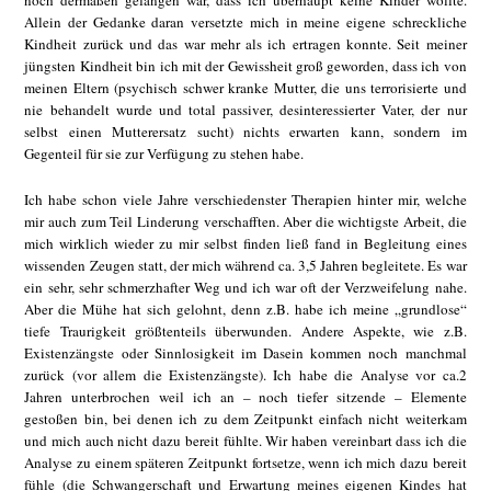
noch dermaßen gefangen war, dass ich überhaupt keine Kinder wollte.
Allein der Gedanke daran versetzte mich in meine eigene schreckliche
Kindheit zurück und das war mehr als ich ertragen konnte. Seit meiner
jüngsten Kindheit bin ich mit der Gewissheit groß geworden, dass ich von
meinen Eltern (psychisch schwer kranke Mutter, die uns terrorisierte und
nie behandelt wurde und total passiver, desinteressierter Vater, der nur
selbst einen Mutterersatz sucht) nichts erwarten kann, sondern im
Gegenteil für sie zur Verfügung zu stehen habe.
Ich habe schon viele Jahre verschiedenster Therapien hinter mir, welche
mir auch zum Teil Linderung verschafften. Aber die wichtigste Arbeit, die
mich wirklich wieder zu mir selbst finden ließ fand in Begleitung eines
wissenden Zeugen statt, der mich während ca. 3,5 Jahren begleitete. Es war
ein sehr, sehr schmerzhafter Weg und ich war oft der Verzweifelung nahe.
Aber die Mühe hat sich gelohnt, denn z.B. habe ich meine „grundlose“
tiefe Traurigkeit größtenteils überwunden. Andere Aspekte, wie z.B.
Existenzängste oder Sinnlosigkeit im Dasein kommen noch manchmal
zurück (vor allem die Existenzängste). Ich habe die Analyse vor ca.2
Jahren unterbrochen weil ich an – noch tiefer sitzende – Elemente
gestoßen bin, bei denen ich zu dem Zeitpunkt einfach nicht weiterkam
und mich auch nicht dazu bereit fühlte. Wir haben vereinbart dass ich die
Analyse zu einem späteren Zeitpunkt fortsetze, wenn ich mich dazu bereit
fühle (die Schwangerschaft und Erwartung meines eigenen Kindes hat