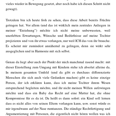
vieles wieder in Bewegung gesetzt, aber noch habe ich diesen Schritt nicht
gewagt).
Trotzdem bin ich heute froh zu sehen, dass diese Arbeit bereits Früchte
getragen hat. Vor allem (und das ist wirklich mein zentrales Anliegen in
meiner “Erziehung”) möchte ich nicht meine unbewussten, weil
unerlebten Erwartungen, Wünsche und Bedürfnisse auf meine Tochter
projizieren und von ihr etwas verlangen, nur weil ICH das von ihr brauche.
Es scheint mir zumindest annähernd zu gelingen, denn sie wirkt sehr
ausgeglichen und in Harmonie mit sich selbst.
Genau da liegt aber auch der Punkt der mich manchmal rasend macht: mit
dieser Einstellung zum Umgang mit Kindern stehe ich absolut alleine da.
In meinem gesamten Umfeld (und da gibt es durchaus differenzierte
Menschen die sich auch viele Gedanken machen) gibt es keine einzige
Person, der ich erklären kann, dass ich meine Tochter ihrem Wesen
entsprechend begleiten möchte, und ihr nicht meinen Willen aufzwingen
möchte und dass ein Baby das Recht auf eine Mutter hat, die ohne
Kompromisse für es da ist. Da heißt es dann sofort: ein Kind soll lernen
dass es nicht alles von seinen Eltern verlangen kann, usw. sonst würde es
mir irgendwann auf der Nase rumtanzen. Die ständige Rechtfertigung und
Argumentierung mit Personen, die eigentlich nicht hören wollen was ich