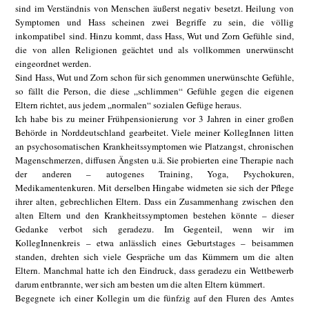
sind im Verständnis von Menschen äußerst negativ besetzt. Heilung von
Symptomen und Hass scheinen zwei Begriffe zu sein, die völlig
inkompatibel sind. Hinzu kommt, dass Hass, Wut und Zorn Gefühle sind,
die von allen Religionen geächtet und als vollkommen unerwünscht
eingeordnet werden.
Sind Hass, Wut und Zorn schon für sich genommen unerwünschte Gefühle,
so fällt die Person, die diese „schlimmen“ Gefühle gegen die eigenen
Eltern richtet, aus jedem „normalen“ sozialen Gefüge heraus.
Ich habe bis zu meiner Frühpensionierung vor 3 Jahren in einer großen
Behörde in Norddeutschland gearbeitet. Viele meiner KollegInnen litten
an psychosomatischen Krankheitssymptomen wie Platzangst, chronischen
Magenschmerzen, diffusen Ängsten u.ä. Sie probierten eine Therapie nach
der anderen – autogenes Training, Yoga, Psychokuren,
Medikamentenkuren. Mit derselben Hingabe widmeten sie sich der Pflege
ihrer alten, gebrechlichen Eltern. Dass ein Zusammenhang zwischen den
alten Eltern und den Krankheitssymptomen bestehen könnte – dieser
Gedanke verbot sich geradezu. Im Gegenteil, wenn wir im
KollegInnenkreis – etwa anlässlich eines Geburtstages – beisammen
standen, drehten sich viele Gespräche um das Kümmern um die alten
Eltern. Manchmal hatte ich den Eindruck, dass geradezu ein Wettbewerb
darum entbrannte, wer sich am besten um die alten Eltern kümmert.
Begegnete ich einer Kollegin um die fünfzig auf den Fluren des Amtes