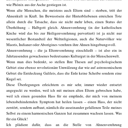
wie Phönix aus der Asche gestiegen ist.
Wenn alte Menschen, die meistens auch Eltern sind – sterben, tritt der
Ahnenkult in Kraft. Im Bewusstsein der Hinterbliebenen erreichen Tote
allein durch die Tatsache, dass sie nicht mehr leben, einen Status der
Überhöhung – Halbgott gleich. Ahnenverehrung (in der katholischen
Kirche wird das bis zur Heiligenverehrung pervertiert) ist ja nicht nur
wesentlicher Bestandteil der Weltreligionen, auch die Naturvölker wie
Maoris, Indianer oder Aborigines verehren ihre Ahnen hingebungsvoll.
Ahnenverehrung – die ja Elternverehrung einschließt – ist also ein in
Jahrtausenden gewachsenes bedeutsames Kulturgut in der Menschenwelt.
Wenn man dies bedenkt, so stellen Ihre Thesen auf psychologischem
Gebiet eine ebenso revolutionäre Umwälzung dar wie auf astronomischem
Gebiet die Entdeckung Galileis, dass die Erde keine Scheibe sondern eine
Kugel sei.
Diese Überlegungen erleichtern es mir sehr, immer wieder entsetzt
angeguckt zu werden, weil ich mit meinen alten Eltern gebrochen habe,
weil ich einen gesunden Hass für sie empfinde, der mich von meinem
lebensbehindernden Symptom hat heilen lassen – einen Hass, der nicht
zerstört, sondern aufbaut, nämlich die auseinander gefallenen Teile meines
Selbst zu einem harmonischen Ganzen hat zusammen wachsen lassen. Was
für ein Glück!
Ich plädiere dafür, dass an die Stelle von Ahnenverehrung