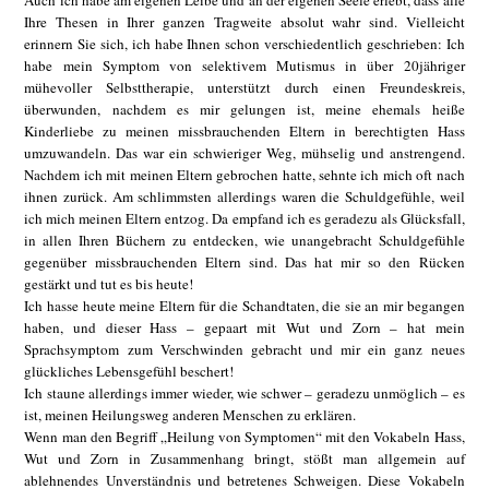
Auch ich habe am eigenen Leibe und an der eigenen Seele erlebt, dass alle
Ihre Thesen in Ihrer ganzen Tragweite absolut wahr sind. Vielleicht
erinnern Sie sich, ich habe Ihnen schon verschiedentlich geschrieben: Ich
habe mein Symptom von selektivem Mutismus in über 20jähriger
mühevoller Selbsttherapie, unterstützt durch einen Freundeskreis,
überwunden, nachdem es mir gelungen ist, meine ehemals heiße
Kinderliebe zu meinen missbrauchenden Eltern in berechtigten Hass
umzuwandeln. Das war ein schwieriger Weg, mühselig und anstrengend.
Nachdem ich mit meinen Eltern gebrochen hatte, sehnte ich mich oft nach
ihnen zurück. Am schlimmsten allerdings waren die Schuldgefühle, weil
ich mich meinen Eltern entzog. Da empfand ich es geradezu als Glücksfall,
in allen Ihren Büchern zu entdecken, wie unangebracht Schuldgefühle
gegenüber missbrauchenden Eltern sind. Das hat mir so den Rücken
gestärkt und tut es bis heute!
Ich hasse heute meine Eltern für die Schandtaten, die sie an mir begangen
haben, und dieser Hass – gepaart mit Wut und Zorn – hat mein
Sprachsymptom zum Verschwinden gebracht und mir ein ganz neues
glückliches Lebensgefühl beschert!
Ich staune allerdings immer wieder, wie schwer – geradezu unmöglich – es
ist, meinen Heilungsweg anderen Menschen zu erklären.
Wenn man den Begriff „Heilung von Symptomen“ mit den Vokabeln Hass,
Wut und Zorn in Zusammenhang bringt, stößt man allgemein auf
ablehnendes Unverständnis und betretenes Schweigen. Diese Vokabeln