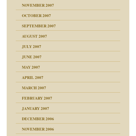
NOVEMBER 2007
tzen?
OCTOBER 2007
?
SEPTEMBER 2007
e Heilen?
"
AUGUST 2007
erarbeit
JULY 2007
mich in meiner
JUNE 2007
 Tabu
MAY 2007
en
n
heit
n"
APRIL 2007
MARCH 2007
milie
mit voller Absicht!"
ämpfung
FEBRUARY 2007
walt
antwortet
tive?
Gene!
JANUARY 2007
ung
utem Grund
DECEMBER 2006
Gene!
se durch einen
NOVEMBER 2006