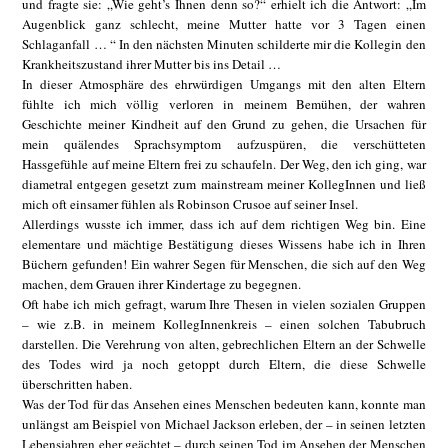
und fragte sie: „Wie geht’s Ihnen denn so?“ erhielt ich die Antwort: „Im
Augenblick ganz schlecht, meine Mutter hatte vor 3 Tagen einen
Schlaganfall … “ In den nächsten Minuten schilderte mir die Kollegin den
Krankheitszustand ihrer Mutter bis ins Detail …
In dieser Atmosphäre des ehrwürdigen Umgangs mit den alten Eltern
fühlte ich mich völlig verloren in meinem Bemühen, der wahren
Geschichte meiner Kindheit auf den Grund zu gehen, die Ursachen für
mein quälendes Sprachsymptom aufzuspüren, die verschütteten
Hassgefühle auf meine Eltern frei zu schaufeln. Der Weg, den ich ging, war
diametral entgegen gesetzt zum mainstream meiner KollegInnen und ließ
mich oft einsamer fühlen als Robinson Crusoe auf seiner Insel.
Allerdings wusste ich immer, dass ich auf dem richtigen Weg bin. Eine
elementare und mächtige Bestätigung dieses Wissens habe ich in Ihren
Büchern gefunden! Ein wahrer Segen für Menschen, die sich auf den Weg
machen, dem Grauen ihrer Kindertage zu begegnen.
Oft habe ich mich gefragt, warum Ihre Thesen in vielen sozialen Gruppen
– wie z.B. in meinem KollegInnenkreis – einen solchen Tabubruch
darstellen. Die Verehrung von alten, gebrechlichen Eltern an der Schwelle
des Todes wird ja noch getoppt durch Eltern, die diese Schwelle
überschritten haben.
Was der Tod für das Ansehen eines Menschen bedeuten kann, konnte man
unlängst am Beispiel von Michael Jackson erleben, der – in seinen letzten
Lebensjahren eher geächtet – durch seinen Tod im Ansehen der Menschen