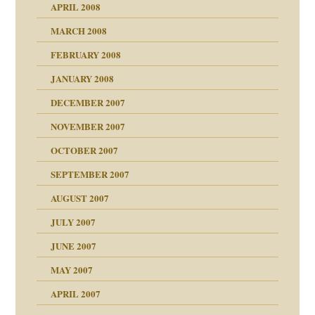
APRIL 2008
indlicher
MARCH 2008
FEBRUARY 2008
27. Juni 2008
JANUARY 2008
che und Staat
DECEMBER 2007
NOVEMBER 2007
tzen?
OCTOBER 2007
?
SEPTEMBER 2007
e Heilen?
"
AUGUST 2007
erarbeit
JULY 2007
mich in meiner
JUNE 2007
 Tabu
MAY 2007
en
n
heit
n"
APRIL 2007