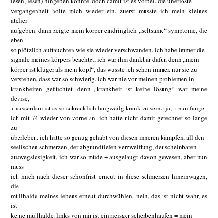
lesen, lesen) hingeben konnte. doch damit ist es vorbei. die unerlöste
vergangenheit holte mich wieder ein. zuerst musste ich mein kleines
atelier
aufgeben, dann zeigte mein körper eindringlich „seltsame“ symptome, die
eben
so plötzlich auftauchten wie sie wieder verschwanden. ich habe immer die
signale meines körpers beachtet, ich war ihm dankbar dafür, denn „mein
körper ist klüger als mein kopf“, das wusste ich schon immer. nur sie zu
verstehen, dass war so schwierig. ich war nie vor meinen problemen in
krankheiten geflüchtet, denn „krankheit ist keine lösung“ war meine
devise,
+ ausserdem ist es so schrecklich langweilg krank zu sein. tja, + nun fange
ich mit 74 wieder von vorne an. ich hatte nicht damit gerechnet so lange
zu
überleben. ich hatte so genug gehabt von diesen inneren kämpfen, all den
seelischen schmerzen, der abgrundtiefen verzweiflung, der scheinbaren
auswegslosigkeit, ich war so müde + ausgelaugt davon gewesen, aber nun
muss
ich mich nach dieser schonfrist erneut in diese schmerzen hineinwagen,
die
müllhalde meines lebens erneut durchwühlen. nein, das ist nicht wahr, es
ist
keine müllhalde. links von mir ist ein rieisger scherbenhaufen = mein