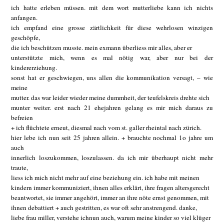
ich hatte erleben müssen. mit dem wort mutterliebe kann ich nichts
anfangen.
ich empfand eine grosse zärtlichkeit für diese wehrlosen winzigen
geschöpfe,
die ich beschützen musste. mein exmann überliess mir alles, aber er
unterstützte mich, wenn es mal nötig war, aber nur bei der
kindererziehung.
sonst hat er geschwiegen, uns allen die kommunikation versagt, – wie
meine
mutter. das war leider wieder meine dummheit, der teufelskreis drehte sich
munter weiter. erst nach 21 ehejahren gelang es mir mich daraus zu
befreien
+ ich flüchtete erneut, diesmal nach vom st. galler rheintal nach zürich.
hier lebe ich nun seit 25 jahren allein. + brauchte nochmal 1o jahre um
auch
innerlich loszukommen, loszulassen. da ich mir überhaupt nicht mehr
traute,
liess ich mich nicht mehr auf eine beziehung ein. ich habe mit meinen
kindern immer kommuniziert, ihnen alles erklärt, ihre fragen altersgerecht
beantwortet, sie immer angehört, immer an ihre nöte ernst genommen, mit
ihnen debattiert + auch gestritten, es war oft sehr anstrengend. danke,
liebe frau miller, verstehe ichnun auch, warum meine kinder so viel klüger