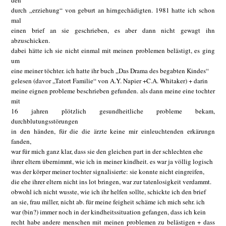
den
durch „erziehung“ von geburt an hirngechädigten. 1981 hatte ich schon
mal
einen brief an sie geschrieben, es aber dann nicht gewagt ihn
abzuschicken.
dabei hätte ich sie nicht einmal mit meinen problemen belästigt, es ging
um
eine meiner töchter. ich hatte ihr buch „Das Drama des begabten Kindes“
gelesen (davor „Tatort Familie“ von A.Y. Napier +C.A. Whitaker) + darin
meine eignen probleme beschrieben gefunden. als dann meine eine tochter
mit
16 jahren plötzlich gesundheitliche probleme bekam,
durchblutungsstörungen
in den händen, für die die ärzte keine mir einleuchtenden erkärungn
fanden,
war für mich ganz klar, dass sie den gleichen part in der schlechten ehe
ihrer eltern übernimmt, wie ich in meiner kindheit. es war ja völlig logisch
was der körper meiner tochter signalisierte: sie konnte nicht eingreifen,
die ehe ihrer eltern nicht ins lot bringen, war zur tatenlosigkeit verdammt.
obwohl ich nicht wusste, wie ich ihr helfen sollte, schickte ich den brief
an sie, frau miller, nicht ab. für meine feigheit schäme ich mich sehr. ich
war (bin?) immer noch in der kindheitssituation gefangen, dass ich kein
recht habe andere menschen mit meinen problemen zu belästigen + dass