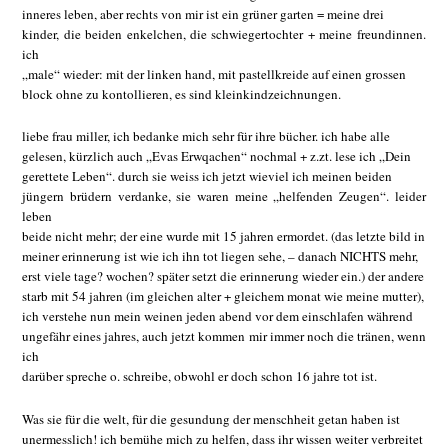
inneres leben, aber rechts von mir ist ein grüner garten = meine drei
kinder, die beiden enkelchen, die schwiegertochter + meine freundinnen.
ich
„male“ wieder: mit der linken hand, mit pastellkreide auf einen grossen
block ohne zu kontollieren, es sind kleinkindzeichnungen.
liebe frau miller, ich bedanke mich sehr für ihre bücher. ich habe alle
gelesen, kürzlich auch „Evas Erwqachen“ nochmal + z.zt. lese ich „Dein
gerettete Leben“. durch sie weiss ich jetzt wieviel ich meinen beiden
jüngern brüdern verdanke, sie waren meine „helfenden Zeugen“. leider
leben
beide nicht mehr; der eine wurde mit 15 jahren ermordet. (das letzte bild in
meiner erinnerung ist wie ich ihn tot liegen sehe, – danach NICHTS mehr,
erst viele tage? wochen? später setzt die erinnerung wieder ein.) der andere
starb mit 54 jahren (im gleichen alter + gleichem monat wie meine mutter),
ich verstehe nun mein weinen jeden abend vor dem einschlafen während
ungefähr eines jahres, auch jetzt kommen mir immer noch die tränen, wenn
ich
darüber spreche o. schreibe, obwohl er doch schon 16 jahre tot ist.
Was sie für die welt, für die gesundung der menschheit getan haben ist
unermesslich! ich bemühe mich zu helfen, dass ihr wissen weiter verbreitet