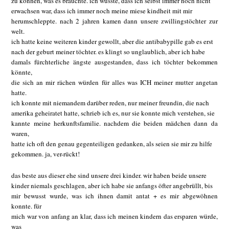
zu können, was es brauchte. ich wusste, dass ich selbst immer noch nicht
erwachsen war, dass ich immer noch meine miese kindheit mit mir
herumschleppte. nach 2 jahren kamen dann unsere zwillingstöchter zur
welt.
ich hatte keine weiteren kinder gewollt, aber die antibabypille gab es erst
nach der geburt meiner töchter. es klingt so unglaublich, aber ich habe
damals fürchterliche ängste ausgestanden, dass ich töchter bekommen
könnte,
die sich an mir rächen würden für alles was ICH meiner mutter angetan
hatte.
ich konnte mit niemandem darüber reden, nur meiner freundin, die nach
amerika geheiratet hatte, schrieb ich es, nur sie konnte mich verstehen, sie
kannte meine herkunftsfamilie. nachdem die beiden mädchen dann da
waren,
hatte ich oft den genau gegenteiligen gedanken, als seien sie mir zu hilfe
gekommen. ja, ver-rückt!
das beste aus dieser ehe sind unsere drei kinder. wir haben beide unsere
kinder niemals geschlagen, aber ich habe sie anfangs öfter angebrüllt, bis
mir bewusst wurde, was ich ihnen damit antat + es mir abgewöhnen
konnte. für
mich war von anfang an klar, dass ich meinen kindern das ersparen würde,
was