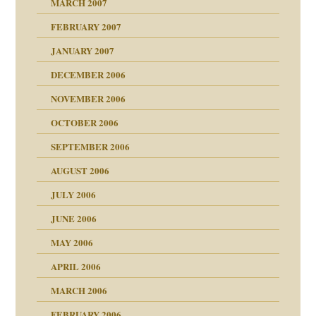
MARCH 2007
milie
mit voller Absicht!"
ämpfung
FEBRUARY 2007
walt
antwortet
tive?
Gene!
JANUARY 2007
ung
utem Grund
DECEMBER 2006
Gene!
se durch einen
NOVEMBER 2006
OCTOBER 2006
SEPTEMBER 2006
AUGUST 2006
ollt"
JULY 2006
chaft
JUNE 2006
tung
rn wäre. . .
MAY 2006
APRIL 2006
MARCH 2006
ums…
FEBRUARY 2006