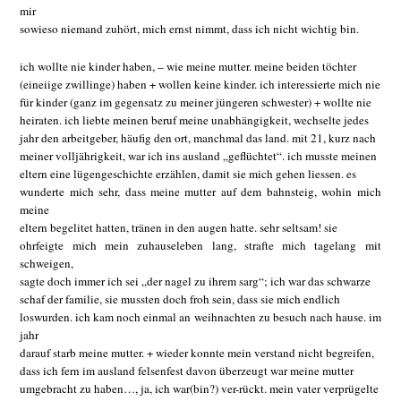
mir
sowieso niemand zuhört, mich ernst nimmt, dass ich nicht wichtig bin.
ich wollte nie kinder haben, – wie meine mutter. meine beiden töchter
(eineiige zwillinge) haben + wollen keine kinder. ich interessierte mich nie
für kinder (ganz im gegensatz zu meiner jüngeren schwester) + wollte nie
heiraten. ich liebte meinen beruf meine unabhängigkeit, wechselte jedes
jahr den arbeitgeber, häufig den ort, manchmal das land. mit 21, kurz nach
meiner volljährigkeit, war ich ins ausland „geflüchtet“. ich musste meinen
eltern eine lügengeschichte erzählen, damit sie mich gehen liessen. es
wunderte mich sehr, dass meine mutter auf dem bahnsteig, wohin mich
meine
eltern begelitet hatten, tränen in den augen hatte. sehr seltsam! sie
ohrfeigte mich mein zuhauseleben lang, strafte mich tagelang mit
schweigen,
sagte doch immer ich sei „der nagel zu ihrem sarg“; ich war das schwarze
schaf der familie, sie mussten doch froh sein, dass sie mich endlich
loswurden. ich kam noch einmal an weihnachten zu besuch nach hause. im
jahr
darauf starb meine mutter. + wieder konnte mein verstand nicht begreifen,
dass ich fern im ausland felsenfest davon überzeugt war meine mutter
umgebracht zu haben…, ja, ich war(bin?) ver-rückt. mein vater verprügelte