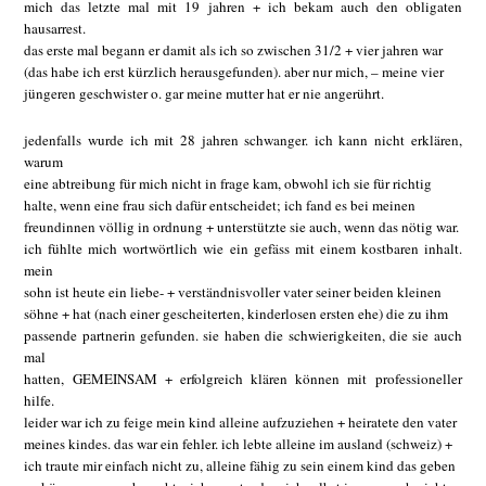
mich das letzte mal mit 19 jahren + ich bekam auch den obligaten
hausarrest.
das erste mal begann er damit als ich so zwischen 31/2 + vier jahren war
(das habe ich erst kürzlich herausgefunden). aber nur mich, – meine vier
jüngeren geschwister o. gar meine mutter hat er nie angerührt.
jedenfalls wurde ich mit 28 jahren schwanger. ich kann nicht erklären,
warum
eine abtreibung für mich nicht in frage kam, obwohl ich sie für richtig
halte, wenn eine frau sich dafür entscheidet; ich fand es bei meinen
freundinnen völlig in ordnung + unterstützte sie auch, wenn das nötig war.
ich fühlte mich wortwörtlich wie ein gefäss mit einem kostbaren inhalt.
mein
sohn ist heute ein liebe- + verständnisvoller vater seiner beiden kleinen
söhne + hat (nach einer gescheiterten, kinderlosen ersten ehe) die zu ihm
passende partnerin gefunden. sie haben die schwierigkeiten, die sie auch
mal
hatten, GEMEINSAM + erfolgreich klären können mit professioneller
hilfe.
leider war ich zu feige mein kind alleine aufzuziehen + heiratete den vater
meines kindes. das war ein fehler. ich lebte alleine im ausland (schweiz) +
ich traute mir einfach nicht zu, alleine fähig zu sein einem kind das geben