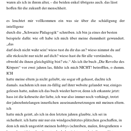
waren als ich in ihrem alter, – die beiden enkel übrigens auch. das lässt
hoffen für die zukunft der menschheit.
es leuchtet mir vollkommen ein was sie über die schädigung der
intelligenz
durch die „Schwarze Pädagogik“ schreiben. ich bin ja eines der besten
beispiele dafür. wie oft habe ich mich über meine dummheit gewundert.
„das
darf doch nicht wahr sein! wieso tust du dir das an? wieso nimmst du auf
alle rücksicht nur nicht auf dich? wieso hast du für alle verständnis,
obwohl du ihnen gleichgültig bist? etc.“ Als ich ihr buch „Die Revolte des
Körpers“ vor zwei jahren las, fühlte ich mich NICHT! betrofffen, o dumm.
ICH
hatte meine eltern ja nicht geliebt, sie sogar oft gehasst, dachte ich
damals. nachdem ich nun zu-fällig auf ihrer website gelandet war, einiges
gelesen hatte, nahm ich das buch wieder hervor, denn ich erkannte jetzt:
hass ist die kehrseite der liebe, ich war also immer noch verhängt, trotzt
der jahrzehntelangen innerlichen auseinandersetzungen mit meinen eltern.
ich
hatte mich geirrt, als ich in den letzten jahren glaubte, ich sei in
sicherheit. ich hatte mir nur ein windgeschütztes plätzchen geschaffen, in
dem ich mich ungestört meinen hobbys (schreiben, malen, fotografieren +