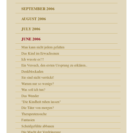
SEPTEMBER 2006
AUGUST 2006
ollt"
JULY 2006
chaft
JUNE 2006
tung
Man kann nicht jedem gefallen
rn wäre. . .
Das Kind im Erwachsenen
Ich wusste es!!!
Ein Versuch, den ersten Ursprung zu erklären..
Denkblockaden
ums…
Sie sind nicht verrückt!
Warum nur so wenige?
Was soll ich tun?
ruckt
Das Wunder
"Die Kindheit ruhen lassen"
Die Täter von morgen?
Therapeutensuche
Fantasien
nd
Schuldgefühle abbauen
Die Macht der Verdrängung