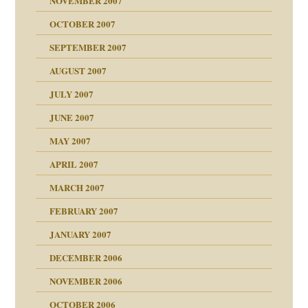
NOVEMBER 2007
tzen?
OCTOBER 2007
?
SEPTEMBER 2007
e Heilen?
"
AUGUST 2007
erarbeit
JULY 2007
mich in meiner
JUNE 2007
 Tabu
MAY 2007
en
n
heit
n"
APRIL 2007
MARCH 2007
milie
mit voller Absicht!"
ämpfung
FEBRUARY 2007
walt
antwortet
tive?
Gene!
JANUARY 2007
ung
utem Grund
DECEMBER 2006
Gene!
se durch einen
NOVEMBER 2006
OCTOBER 2006