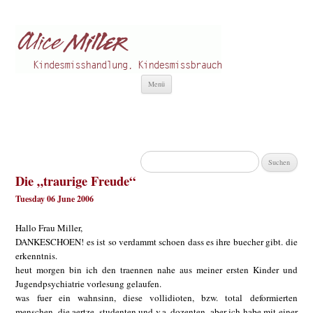
Alice Miller de
Kindesmisshandlung
Zum
Menü
Inhalt
springen
Suchen
nach:
Die „traurige Freude“
Tuesday 06 June 2006
Hallo Frau Miller,
DANKESCHOEN! es ist so verdammt schoen dass es ihre buecher gibt. die
erkenntnis.
heut morgen bin ich den traennen nahe aus meiner ersten Kinder und
Jugendpsychiatrie vorlesung gelaufen.
was fuer ein wahnsinn, diese vollidioten, bzw. total deformierten
menschen, die aertze, studenten und v.a. dozenten. aber ich habe mit einer