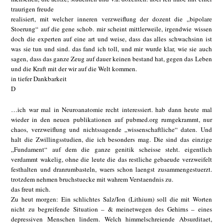
traurigen freude
realisiert, mit welcher inneren verzweiflung der dozent die „bipolare
Stoerung“ auf die gene schob. mir scheint mittlerweile, irgendwie wissen
doch die experten auf eine art und weise, dass das alles schwachsinn ist
was sie tun und sind. das fand ich toll, und mir wurde klar, wie sie auch
sagen, dass das ganze Zeug auf dauer keinen bestand hat, gegen das Leben
und die Kraft mit der wir auf die Welt kommen.
in tiefer Dankbarkeit
D
…ich war mal in Neuroanatomie recht interessiert. hab dann heute mal
wieder in den neuen publikationen auf pubmed.org rumgekrammt, nur
chaos, verzweiflung und nichtssagende „wissenschaftliche“ daten. Und
halt die Zwillingsstudien, die ich besonders mag. Die sind das einzige
„Fundament“ auf dem die ganze genitik scheisse steht. eigentlich
verdammt wakelig, ohne die leute die das restliche gebaeude verzweifelt
festhalten und dranrumbasteln, waers schon laengst zusammengestuerzt.
trotzdem nehmen bruchstuecke mit wahrem Verstaendnis zu.
das freut mich.
Zu heut morgen: Ein schlichtes Salz/Ion (Lithium) soll die mit Worten
nicht zu begreifende Situation – & meinetwegen des Gehirns – eines
depressiven Menschen lindern. Welch himmelschreiende Absurditaet,