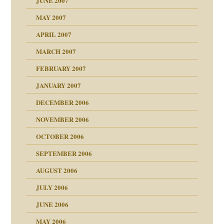
JUNE 2007
 Tabu
MAY 2007
en
n
heit
n"
APRIL 2007
MARCH 2007
milie
mit voller Absicht!"
ämpfung
FEBRUARY 2007
walt
antwortet
tive?
Gene!
JANUARY 2007
ung
utem Grund
DECEMBER 2006
Gene!
se durch einen
NOVEMBER 2006
OCTOBER 2006
SEPTEMBER 2006
AUGUST 2006
ollt"
JULY 2006
chaft
JUNE 2006
tung
rn wäre. . .
MAY 2006