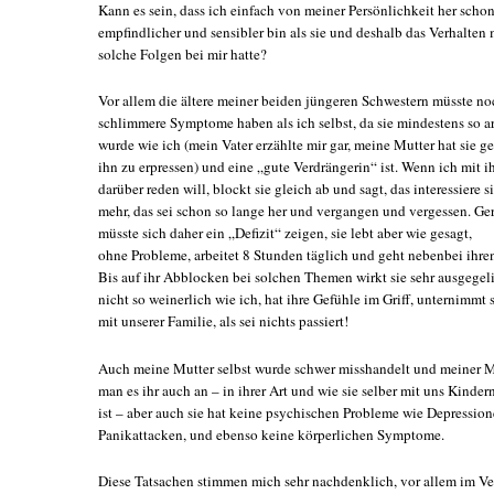
Kann es sein, dass ich einfach von meiner Persönlichkeit her scho
empfindlicher und sensibler bin als sie und deshalb das Verhalten
solche Folgen bei mir hatte?
Vor allem die ältere meiner beiden jüngeren Schwestern müsste no
schlimmere Symptome haben als ich selbst, da sie mindestens so a
wurde wie ich (mein Vater erzählte mir gar, meine Mutter hat sie 
ihn zu erpressen) und eine „gute Verdrängerin“ ist. Wenn ich mit i
darüber reden will, blockt sie gleich ab und sagt, das interessiere s
mehr, das sei schon so lange her und vergangen und vergessen. Ger
müsste sich daher ein „Defizit“ zeigen, sie lebt aber wie gesagt,
ohne Probleme, arbeitet 8 Stunden täglich und geht nebenbei ihre
Bis auf ihr Abblocken bei solchen Themen wirkt sie sehr ausgegelic
nicht so weinerlich wie ich, hat ihre Gefühle im Griff, unternimmt
mit unserer Familie, als sei nichts passiert!
Auch meine Mutter selbst wurde schwer misshandelt und meiner 
man es ihr auch an – in ihrer Art und wie sie selber mit uns Kind
ist – aber auch sie hat keine psychischen Probleme wie Depressio
Panikattacken, und ebenso keine körperlichen Symptome.
Diese Tatsachen stimmen mich sehr nachdenklich, vor allem im Ver