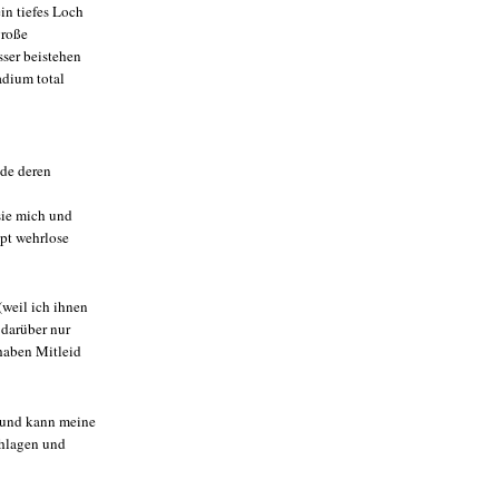
in tiefes Loch
große
sser beistehen
adium total
nde deren
sie mich und
pt wehrlose
(weil ich ihnen
 darüber nur
 haben Mitleid
eund kann meine
chlagen und