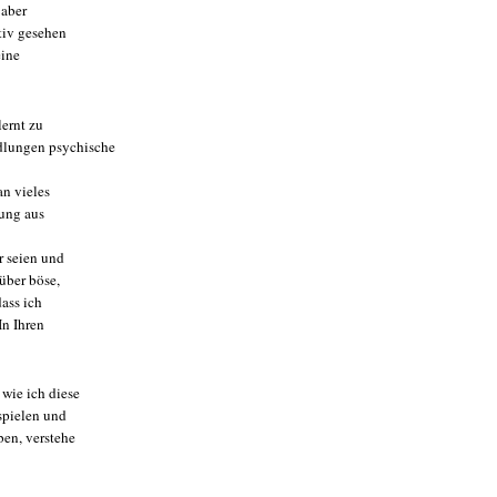
 aber
tiv gesehen
eine
lernt zu
dlungen psychische
an vieles
lung aus
r seien und
über böse,
ass ich
In Ihren
 wie ich diese
spielen und
ben, verstehe