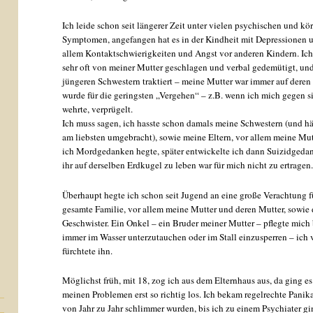
Ich leide schon seit längerer Zeit unter vielen psychischen und kö
Symptomen, angefangen hat es in der Kindheit mit Depressionen 
allem Kontaktschwierigkeiten und Angst vor anderen Kindern. Ic
sehr oft von meiner Mutter geschlagen und verbal gedemütigt, u
jüngeren Schwestern traktiert – meine Mutter war immer auf deren 
wurde für die geringsten „Vergehen“ – z.B. wenn ich mich gegen s
wehrte, verprügelt.
Ich muss sagen, ich hasste schon damals meine Schwestern (und hä
am liebsten umgebracht), sowie meine Eltern, vor allem meine Mut
ich Mordgedanken hegte, später entwickelte ich dann Suizidgeda
ihr auf derselben Erdkugel zu leben war für mich nicht zu ertragen
Überhaupt hegte ich schon seit Jugend an eine große Verachtung 
gesamte Familie, vor allem meine Mutter und deren Mutter, sowie
Geschwister. Ein Onkel – ein Bruder meiner Mutter – pflegte mi
immer im Wasser unterzutauchen oder im Stall einzusperren – ich 
fürchtete ihn.
Möglichst früh, mit 18, zog ich aus dem Elternhaus aus, da ging es
meinen Problemen erst so richtig los. Ich bekam regelrechte Panika
von Jahr zu Jahr schlimmer wurden, bis ich zu einem Psychiater gi