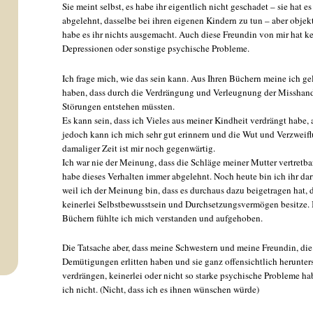
Sie meint selbst, es habe ihr eigentlich nicht geschadet – sie hat es
abgelehnt, dasselbe bei ihren eigenen Kindern zu tun – aber objek
habe es ihr nichts ausgemacht. Auch diese Freundin von mir hat k
Depressionen oder sonstige psychische Probleme.
Ich frage mich, wie das sein kann. Aus Ihren Büchern meine ich ge
haben, dass durch die Verdrängung und Verleugnung der Misshan
Störungen entstehen müssten.
Es kann sein, dass ich Vieles aus meiner Kindheit verdrängt habe, 
jedoch kann ich mich sehr gut erinnern und die Wut und Verzweif
damaliger Zeit ist mir noch gegenwärtig.
Ich war nie der Meinung, dass die Schläge meiner Mutter vertretba
habe dieses Verhalten immer abgelehnt. Noch heute bin ich ihr dar
weil ich der Meinung bin, dass es durchaus dazu beigetragen hat, d
keinerlei Selbstbewusstsein und Durchsetzungsvermögen besitze. 
Büchern fühlte ich mich verstanden und aufgehoben.
Die Tatsache aber, dass meine Schwestern und meine Freundin, die
Demütigungen erlitten haben und sie ganz offensichtlich herunter
verdrängen, keinerlei oder nicht so starke psychische Probleme ha
ich nicht. (Nicht, dass ich es ihnen wünschen würde)