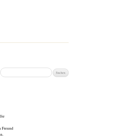
Suchen
nach:
die
in Freund
in.