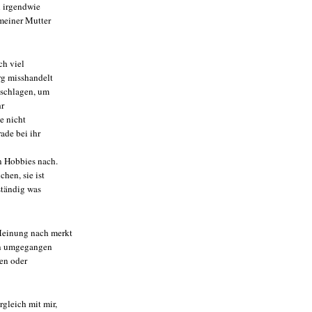
n irgendwie
 meiner Mutter
ch viel
rg misshandelt
geschlagen, um
hr
ie nicht
ade bei ihr
n Hobbies nach.
hen, sie ist
 ständig was
Meinung nach merkt
ern umgegangen
nen oder
gleich mit mir,