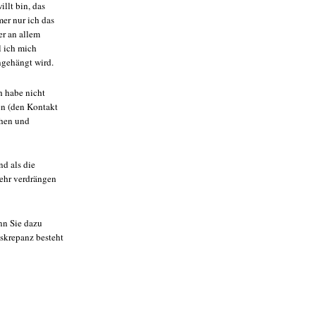
llt bin, das
er nur ich das
er an allem
l ich mich
ngehängt wird.
h habe nicht
en (den Kontakt
chen und
nd als die
mehr verdrängen
enn Sie dazu
skrepanz besteht