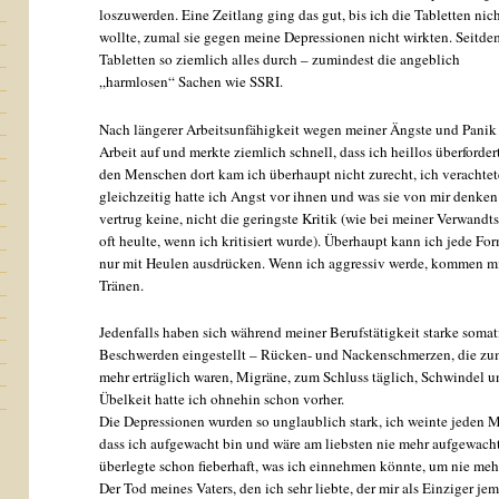
loszuwerden. Eine Zeitlang ging das gut, bis ich die Tabletten ni
wollte, zumal sie gegen meine Depressionen nicht wirkten. Seitde
Tabletten so ziemlich alles durch – zumindest die angeblich
„harmlosen“ Sachen wie SSRI.
Nach längerer Arbeitsunfähigkeit wegen meiner Ängste und Panik
Arbeit auf und merkte ziemlich schnell, dass ich heillos überforder
den Menschen dort kam ich überhaupt nicht zurecht, ich verachtete
gleichzeitig hatte ich Angst vor ihnen und was sie von mir denken
vertrug keine, nicht die geringste Kritik (wie bei meiner Verwandts
oft heulte, wenn ich kritisiert wurde). Überhaupt kann ich jede F
nur mit Heulen ausdrücken. Wenn ich aggressiv werde, kommen mi
Tränen.
Jedenfalls haben sich während meiner Berufstätigkeit starke somat
Beschwerden eingestellt – Rücken- und Nackenschmerzen, die zu
mehr erträglich waren, Migräne, zum Schluss täglich, Schwindel u
Übelkeit hatte ich ohnehin schon vorher.
Die Depressionen wurden so unglaublich stark, ich weinte jeden 
dass ich aufgewacht bin und wäre am liebsten nie mehr aufgewacht
überlegte schon fieberhaft, was ich einnehmen könnte, um nie me
Der Tod meines Vaters, den ich sehr liebte, der mir als Einziger jem