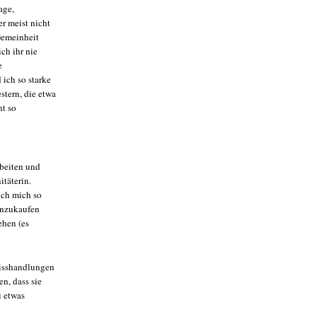
age,
r meist nicht
Gemeinheit
ch ihr nie
e
 ich so starke
tern, die etwa
ht so
rbeiten und
täterin.
ich mich so
einzukaufen
hen (es
Misshandlungen
n, dass sie
i etwas