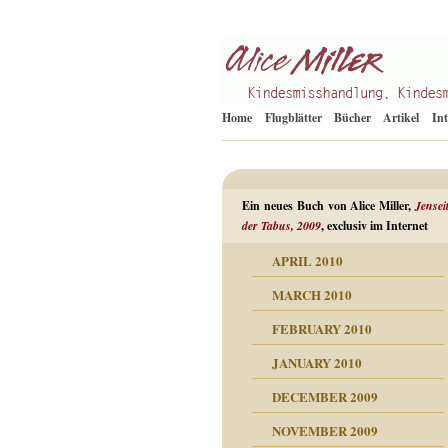
Kindesmisshandlung
Alice Miller de
Home
Flugblätter
Bücher
Artikel
In
Ein neues Buch von Alice Miller,
Jensei
der Tabus, 2009
, exclusiv im Internet
APRIL 2010
ORMATION
MARCH 2010
mation
n als Abwehr
FEBRUARY 2010
esuchten Tränen
JANUARY 2010
hüllt
erungen ausgraben
DECEMBER 2009
dgefühle
erwirrende Psychoanalyse
ampf um die eigene
eschuldete Wut
NOVEMBER 2009
digkeit
nicht mehr im Keis drehen
flosigkeit