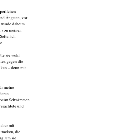
rperlichen
und Ängsten, vor
h wurde daheim
nd von meinen
Seite, ich
ie
tte sie wohl
ter, gegen die
nken – denn mit
.
für meine
 deren
ch beim Schwimmen
verachtete und
 aber mit
ttacken, die
ng, um sie