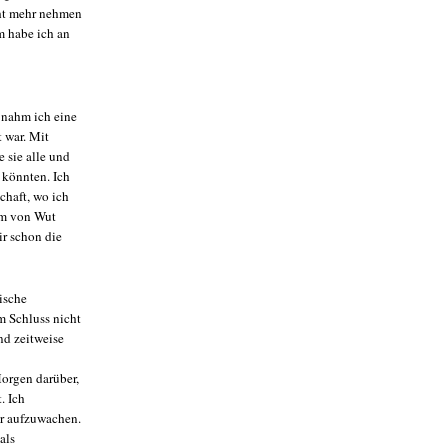
cht mehr nehmen
m habe ich an
 nahm ich eine
t war. Mit
 sie alle und
 könnten. Ich
chaft, wo ich
orm von Wut
r schon die
ische
m Schluss nicht
nd zeitweise
Morgen darüber,
. Ich
hr aufzuwachen.
als