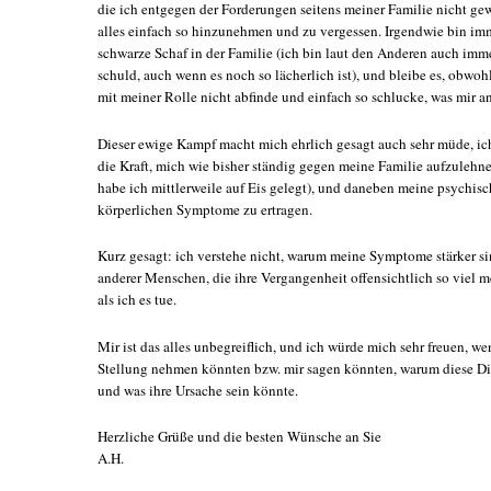
die ich entgegen der Forderungen seitens meiner Familie nicht gewi
alles einfach so hinzunehmen und zu vergessen. Irgendwie bin imm
schwarze Schaf in der Familie (ich bin laut den Anderen auch imm
schuld, auch wenn es noch so lächerlich ist), und bleibe es, obwoh
mit meiner Rolle nicht abfinde und einfach so schlucke, was mir a
Dieser ewige Kampf macht mich ehrlich gesagt auch sehr müde, ic
die Kraft, mich wie bisher ständig gegen meine Familie aufzulehn
habe ich mittlerweile auf Eis gelegt), und daneben meine psychis
körperlichen Symptome zu ertragen.
Kurz gesagt: ich verstehe nicht, warum meine Symptome stärker si
anderer Menschen, die ihre Vergangenheit offensichtlich so viel 
als ich es tue.
Mir ist das alles unbegreiflich, und ich würde mich sehr freuen, w
Stellung nehmen könnten bzw. mir sagen könnten, warum diese Di
und was ihre Ursache sein könnte.
Herzliche Grüße und die besten Wünsche an Sie
A.H.