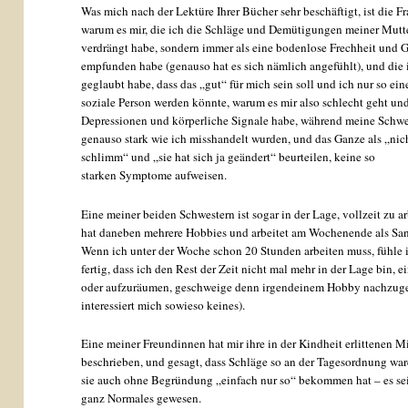
Was mich nach der Lektüre Ihrer Bücher sehr beschäftigt, ist die Fr
warum es mir, die ich die Schläge und Demütigungen meiner Mutte
verdrängt habe, sondern immer als eine bodenlose Frechheit und 
empfunden habe (genauso hat es sich nämlich angefühlt), und die i
geglaubt habe, dass das „gut“ für mich sein soll und ich nur so ein
soziale Person werden könnte, warum es mir also schlecht geht und
Depressionen und körperliche Signale habe, während meine Schwes
genauso stark wie ich misshandelt wurden, und das Ganze als „nic
schlimm“ und „sie hat sich ja geändert“ beurteilen, keine so
starken Symptome aufweisen.
Eine meiner beiden Schwestern ist sogar in der Lage, vollzeit zu a
hat daneben mehrere Hobbies und arbeitet am Wochenende als Sani
Wenn ich unter der Woche schon 20 Stunden arbeiten muss, fühle 
fertig, dass ich den Rest der Zeit nicht mal mehr in der Lage bin, 
oder aufzuräumen, geschweige denn irgendeinem Hobby nachzuge
interessiert mich sowieso keines).
Eine meiner Freundinnen hat mir ihre in der Kindheit erlittenen 
beschrieben, und gesagt, dass Schläge so an der Tagesordnung ware
sie auch ohne Begründung „einfach nur so“ bekommen hat – es se
ganz Normales gewesen.