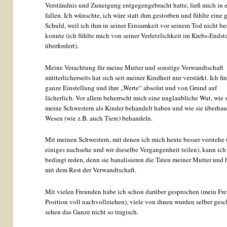
Verständnis und Zuneigung entgegengebracht hatte, ließ mich in e
fallen. Ich wünschte, ich wäre statt ihm gestorben und fühlte eine 
Schuld, weil ich ihm in seiner Einsamkeit vor seinem Tod nicht be
konnte (ich fühlte mich von seiner Verletzlichkeit im Krebs-Endst
überfordert).
Meine Verachtung für meine Mutter und sonstige Verwandtschaft
mütterlicherseits hat sich seit meiner Kindheit nur verstärkt. Ich fi
ganze Einstellung und ihre „Werte“ absolut und von Grund auf
lächerlich. Vor allem beherrscht mich eine unglaubliche Wut, wie 
meine Schwestern als Kinder behandelt haben und wie sie überhau
Wesen (wie z.B. auch Tiere) behandeln.
Mit meinen Schwestern, mit denen ich mich heute besser verstehe 
einiges nachsehe und wir dieselbe Vergangenheit teilen), kann ich
bedingt reden, denn sie banalisieren die Taten meiner Mutter und
mit dem Rest der Verwandtschaft.
Mit vielen Freunden habe ich schon darüber gesprochen (mein Fr
Position voll nachvollziehen), viele von ihnen wurden selber ges
sehen das Ganze nicht so tragisch.