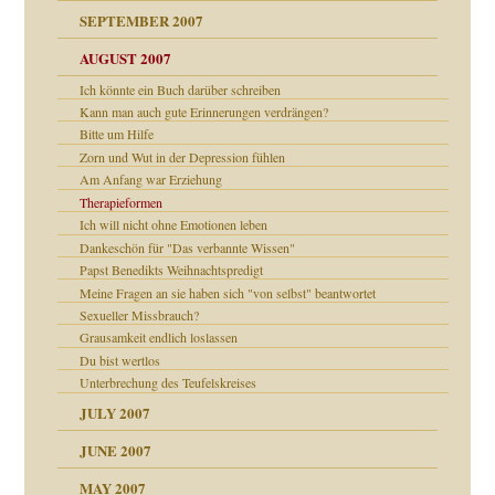
?
SEPTEMBER 2007
e Heilen?
"
AUGUST 2007
Ich könnte ein Buch darüber schreiben
erarbeit
mich in meiner
Kann man auch gute Erinnerungen verdrängen?
Bitte um Hilfe
 Tabu
Zorn und Wut in der Depression fühlen
en
Am Anfang war Erziehung
n
heit
Therapieformen
n"
Ich will nicht ohne Emotionen leben
Dankeschön für "Das verbannte Wissen"
milie
Papst Benedikts Weihnachtspredigt
mit voller Absicht!"
walt
Meine Fragen an sie haben sich "von selbst" beantwortet
Sexueller Missbrauch?
ung
Grausamkeit endlich loslassen
utem Grund
Du bist wertlos
Unterbrechung des Teufelskreises
JULY 2007
JUNE 2007
MAY 2007