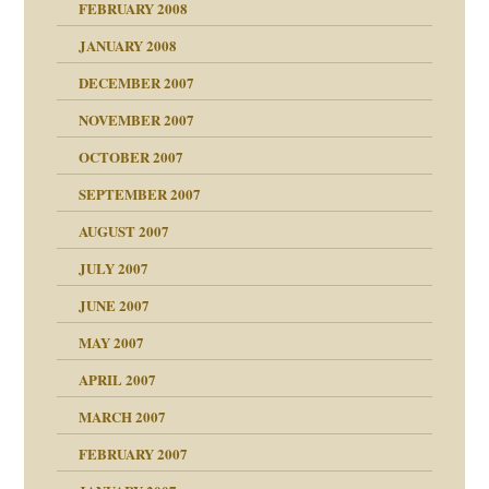
FEBRUARY 2008
27. Juni 2008
JANUARY 2008
che und Staat
DECEMBER 2007
NOVEMBER 2007
tzen?
OCTOBER 2007
?
SEPTEMBER 2007
e Heilen?
"
AUGUST 2007
erarbeit
JULY 2007
mich in meiner
JUNE 2007
 Tabu
MAY 2007
en
n
heit
n"
APRIL 2007
MARCH 2007
milie
mit voller Absicht!"
ämpfung
FEBRUARY 2007
walt
antwortet
tive?
Gene!