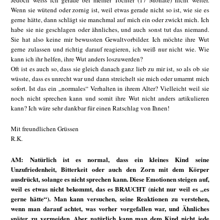
Jedoch weiss ich gerade bei meiner Tochter (17 Monate) nicht weiter.
Wenn sie wütend oder zornig ist, weil etwas gerade nicht so ist, wie sie es
gerne hätte, dann schlägt sie manchmal auf mich ein oder zwickt mich. Ich
habe sie nie geschlagen oder ähnliches, und auch sonst tut das niemand.
Sie hat also keine mir bewussten Gewaltvorbilder. Ich möchte ihre Wut
gerne zulassen und richtig darauf reagieren, ich weiß nur nicht wie. Wie
kann ich ihr helfen, ihre Wut anders loszuwerden?
Oft ist es auch so, dass sie gleich danach ganz lieb zu mir ist, so als ob sie
wüsste, dass es unrecht war und dann streichelt sie mich oder umarmt mich
sofort. Ist das ein „normales“ Verhalten in ihrem Alter? Vielleicht weil sie
noch nicht sprechen kann und somit ihre Wut nicht anders artikulieren
kann? Ich wäre sehr dankbar für einen Ratschlag von Ihnen!
Mit freundlichen Grüssen
R.K.
AM: Natürlich ist es normal, dass ein kleines Kind seine
Unzufriedenheit, Bitterkeit oder auch den Zorn mit dem Körper
ausdrückt, solange es nicht sprechen kann. Diese Emotionen steigen auf,
weil es etwas nicht bekommt, das es BRAUCHT (nicht nur weil es „es
gerne hätte“). Man kann versuchen, seine Reaktionen zu verstehen,
wenn man darauf achtet, was vorher vorgefallen war, und Ähnliches
später zu vermeiden. Aber natürlich kann man dem Kind nicht jede