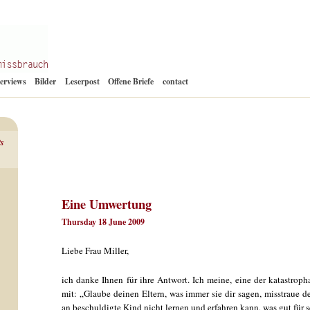
Zum
terviews
Bilder
Leserpost
Offene Briefe
contact
Inhalt
springen
ts
Eine Umwertung
Thursday 18 June 2009
Liebe Frau Miller,
ich danke Ihnen für ihre Antwort. Ich meine, eine der katastrop
mit: „Glaube deinen Eltern, was immer sie dir sagen, misstraue d
an beschuldigte Kind nicht lernen und erfahren kann, was gut für 