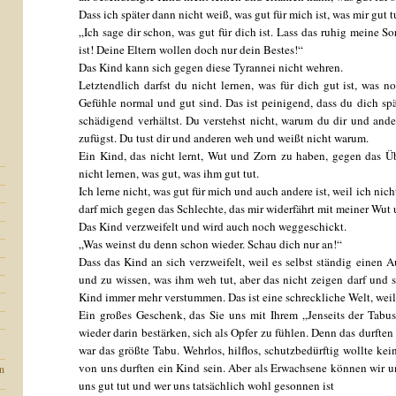
Dass ich später dann nicht weiß, was gut für mich ist, was mir gut t
„Ich sage dir schon, was gut für dich ist. Lass das ruhig meine So
ist! Deine Eltern wollen doch nur dein Bestes!“
Das Kind kann sich gegen diese Tyrannei nicht wehren.
Letztendlich darfst du nicht lernen, was für dich gut ist, was n
Gefühle normal und gut sind. Das ist peinigend, dass du dich spä
schädigend verhältst. Du verstehst nicht, warum du dir und an
zufügst. Du tust dir und anderen weh und weißt nicht warum.
Ein Kind, das nicht lernt, Wut und Zorn zu haben, gegen das Üb
nicht lernen, was gut, was ihm gut tut.
Ich lerne nicht, was gut für mich und auch andere ist, weil ich nicht
darf mich gegen das Schlechte, das mir widerfährt mit meiner Wu
Das Kind verzweifelt und wird auch noch weggeschickt.
„Was weinst du denn schon wieder. Schau dich nur an!“
Dass das Kind an sich verzweifelt, weil es selbst ständig einen
und zu wissen, was ihm weh tut, aber das nicht zeigen darf und 
Kind immer mehr verstummen. Das ist eine schreckliche Welt, weil
Ein großes Geschenk, das Sie uns mit Ihrem „Jenseits der Tabu
wieder darin bestärken, sich als Opfer zu fühlen. Denn das durften w
war das größte Tabu. Wehrlos, hilflos, schutzbedürftig wollte kein
von uns durften ein Kind sein. Aber als Erwachsene können wir u
en
uns gut tut und wer uns tatsächlich wohl gesonnen ist