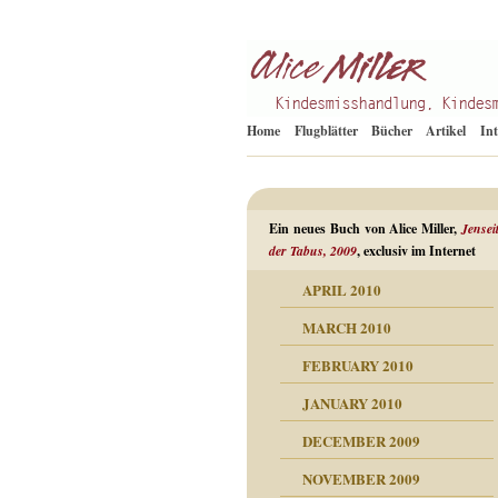
Kindesmisshandlung
Alice Miller de
Home
Flugblätter
Bücher
Artikel
In
Ein neues Buch von Alice Miller,
Jensei
der Tabus, 2009
, exclusiv im Internet
APRIL 2010
ORMATION
MARCH 2010
mation
n als Abwehr
FEBRUARY 2010
esuchten Tränen
JANUARY 2010
hüllt
erungen ausgraben
DECEMBER 2009
dgefühle
erwirrende Psychoanalyse
ampf um die eigene
eschuldete Wut
NOVEMBER 2009
digkeit
nicht mehr im Keis drehen
flosigkeit