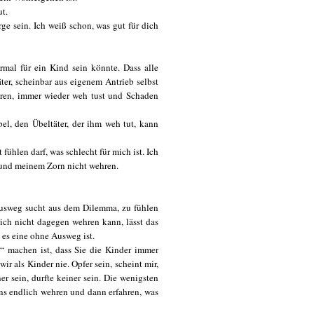
ut.
rge sein. Ich weiß schon, was gut für dich
ormal für ein Kind sein könnte. Dass alle
ter, scheinbar aus eigenem Antrieb selbst
deren, immer wieder weh tust und Schaden
el, den Übeltäter, der ihm weh tut, kann
 fühlen darf, was schlecht für mich ist. Ich
t und meinem Zorn nicht wehren.
 Ausweg sucht aus dem Dilemma, zu fühlen
sich nicht dagegen wehren kann, lässt das
 es eine ohne Ausweg ist.
s“ machen ist, dass Sie die Kinder immer
ir als Kinder nie. Opfer sein, scheint mir,
er sein, durfte keiner sein. Die wenigsten
ns endlich wehren und dann erfahren, was