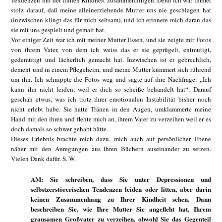
Tendenzen mit der frühen Kindheit zusammenhingen. Denn ich war immer
stolz darauf, daß meine alleinerziehende Mutter uns nie geschlagen hat
(inzwischen klingt das für mich seltsam), und ich erinnere mich daran das
sie mit uns gespielt und gemalt hat.
Vor einiger Zeit war ich mit meiner Mutter Essen, und sie zeigte mir Fotos
von ihrem Vater, von dem ich weiss das er sie geprügelt, entmutigt,
gedemütigt und lächerlich gemacht hat. Inzwischen ist er gebrechlich,
dement und in einem Pflegeheim, und meine Mutter kümmert sich rührend
um ihn. Ich schnippte die Fotos weg und sagte auf ihre Nachfrage: „Ich
kann ihn nicht leiden, weil er dich so scheiße behandelt hat“. Darauf
geschah etwas, was ich trotz ihrer emotionalen Instabilität bisher noch
nicht erlebt habe. Sie hatte Tränen in den Augen, umklammerte meine
Hand mit den ihren und flehte mich an, ihrem Vater zu verzeihen weil er es
doch damals so schwer gehabt hätte.
Dieses Erlebnis brachte mich dazu, mich auch auf persönlicher Ebene
näher mit den Anregungen aus Ihren Büchern auseinander zu setzen.
Vielen Dank dafür. S. W.
AM: Sie schreiben, dass Sie unter Depressionen und
selbstzerstörerischen Tendenzen leiden oder litten, aber darin
keinen Zusammenhang zu Ihrer Kindheit sehen. Dann
beschreiben Sie, wie Ihre Mutter Sie angefleht hat, Ihrem
grausamen Großvater zu verzeihen, obwohl Sie das Gegenteil