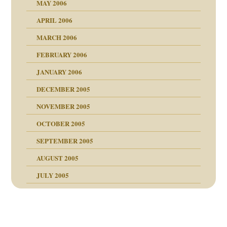
rn wäre. . .
MAY 2006
APRIL 2006
MARCH 2006
ums…
FEBRUARY 2006
JANUARY 2006
ruckt
nen Kinder
DECEMBER 2005
s Kindesmissbrauchs
NOVEMBER 2005
OCTOBER 2005
nd
SEPTEMBER 2005
AUGUST 2005
JULY 2005