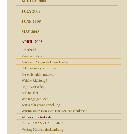
AUGUST 2008
tern
JULY 2008
JUNE 2008
MAY 2008
APRIL 2008
indlicher
Leserbrief
Psychoanalyse
Aus dem Augenblick geschrieben…..
False memory syndrome
27. Juni 2008
Du sollst nicht merken!
che und Staat
Welche Richtung?
begrenzter erfolg
Endlich frei
Wie lange geht es?
Am Anfang war Erziehung
Warum sollte man sich Traumen "ausdenken"?
Mutter und Großvater
e Heilen?
Einfach "DANKE " für alles!
Vortrag Kindesmisshandlung