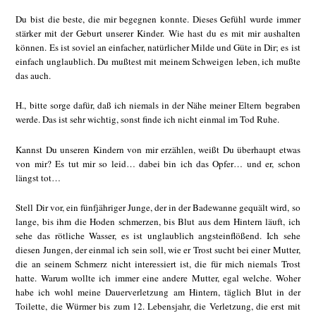
Du bist die beste, die mir begegnen konnte. Dieses Gefühl wurde immer
stärker mit der Geburt unserer Kinder. Wie hast du es mit mir aushalten
können. Es ist soviel an einfacher, natürlicher Milde und Güte in Dir; es ist
einfach unglaublich. Du mußtest mit meinem Schweigen leben, ich mußte
das auch.
H., bitte sorge dafür, daß ich niemals in der Nähe meiner Eltern begraben
werde. Das ist sehr wichtig, sonst finde ich nicht einmal im Tod Ruhe.
Kannst Du unseren Kindern von mir erzählen, weißt Du überhaupt etwas
von mir? Es tut mir so leid… dabei bin ich das Opfer… und er, schon
längst tot…
Stell Dir vor, ein fünfjähriger Junge, der in der Badewanne gequält wird, so
lange, bis ihm die Hoden schmerzen, bis Blut aus dem Hintern läuft, ich
sehe das rötliche Wasser, es ist unglaublich angsteinflößend. Ich sehe
diesen Jungen, der einmal ich sein soll, wie er Trost sucht bei einer Mutter,
die an seinem Schmerz nicht interessiert ist, die für mich niemals Trost
hatte. Warum wollte ich immer eine andere Mutter, egal welche. Woher
habe ich wohl meine Dauerverletzung am Hintern, täglich Blut in der
Toilette, die Würmer bis zum 12. Lebensjahr, die Verletzung, die erst mit