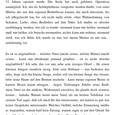
31 Jahren operiert wurde. Die Seele hat auch geblutet, Operation
unmöglich. Ich, der als Schlüpferheini verspottet werden durfte, von einer
Mutter, die nur ihre eigenen Bedürfnisse kannte, die mich dressierte, bis
ich pflegeleicht war, bis ich nicht mehr störte, ohne Wahrnehmung von
Schmerz, Liebe, ohne Bedürfnis auf ihre Nähe. Ich mußte so absolut
unabhängig werden, wie ich es wurde: niemand kann mir helfen, niemand
muß mir helfen, ich brauche niemanden, nichts kann mir wehtun, niemand
weiß, was ich fühle. Ich wurde zu mir, wie meine Mutter zu mir war…
unlebendig, tot.
Es ist so unglaublich… welcher Vater macht sowas, welche Mutter macht
sowas… kann mir überhaupt jemand glauben… ist es nicht absolut
unglaublich? Ich sehe ihn vor mir, sehe sein riesiges Glied – für einen
kleinen Jungen ziemlich riesig, höre sein Stöhnen – was bedeutet das
alles, fragt sich der kleine Junge, woher soll ein kleiner Junge das wissen,
höre seine Haare auf den Beinen rascheln – kann meine eigenen Beine in
kurzen Hosen kaum ertragen… Angst, Todesangst. Erlebe seine Kraft,
mein Vater ist der stärkste, Widerstand zwecklos, dir glaubt doch sowieso
keiner… hahaha Warum weint mein Vater, als im letzten Telefonat vor
seinem Tod sagte, daß ich mich für ihn interessierte; wir hatten so gut wie
keine Gespräche miteinander. Welches Gefühl, welche Erinnerung mußte
er wegsaufen, warum half kein Entzug, warum sagte er auf den Grund für