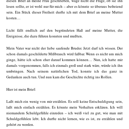
diesen Brief an meine Frau geschrieben, wage nicht die Frage, ob sie ihn
lesen sollte, er ist wohl nur für mich – aber es könnte so überaus befreiend
sein. Ein Stück dieser Freiheit durfte ich mit dem Brief an meine Mutter
kosten…
Licht fällt endlich auf den begründeten Haß auf meine Mutter, die
Ereignisse, die dazu führen konnten und mußten.
Mein Vater war nicht der liebe saufende Bruder. Jetzt darf ich wissen. Der
schon damals geschilderte Mißbrauch wird faßbar. Wenn es nicht um mich
ginge, hätte ich schon eher darauf kommen können… Nun, ich hatte mir
damals vorgenommen, falls ich einmals groß und stark wäre, würde ich ihn
umbringen. Nach seinem natürlichen Tod, konnte ich das ganz in
Gedanken auch tun. Und nun kam die Geschichte richtig ins Rollen.
Hier ist mein Brief:
Laßt mich ein wenig von mir erzählen. Es soll keine Entschuldigung sein,
laßt mich einfach erzählen. Es könnte mein Verhalten erklären. Ich will
niemandem Schuldgefühle einreden – ich weiß viel zu gut, wie man mit
Schuldgefühlen lebt. Ich durfte nicht lernen, wie es ist, zu erzählen und
gehört zu werden.