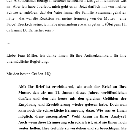
den Alkoholismus befragt in seltener Schroffheit: Das geht niemanden was
an! Aber ich habe überlebt, mich geht es an. Jetzt darf ich mir von meiner
Schwester anhören, daß der Vater immer die Familie zusammengehalten
hätte – das war die Reaktion auf meine Trennung von der Mutter – eine
Farce! Dreckschweine, ich habe niemandem etwas angetan… (Übrigens H.,
da kannst Du Dir sicher sein.)
…
Liebe Frau Miller, ich danke Ihnen für Ihre Aufmerksamkeit, für Ihre
unermüdliche Begleitung.
Mit den besten Grüßen, HQ
AM: Ihr Brief ist erschütternd, wie auch der Brief an Ihre
Mutter, den wir am 11. Januar dieses Jahres veröffentlichen
durften und den ich heute mit den gleichen Gefühlen der
Empörung und Erschütterung wieder gelesen habe. Doch nun
kam noch die schreckliche Erinnerung dazu. Wie war es Ihnen
möglich, diese auszugraben? Wohl kaum in Ihrer Analyse?
Auch wenn diese Erinnerung schrecklich ist, wird sie Ihnen noch
weiter helfen, Ihre Gefühle zu verstehen und zu berechtigen. Sie