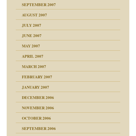
?
SEPTEMBER 2007
e Heilen?
"
AUGUST 2007
erarbeit
JULY 2007
mich in meiner
JUNE 2007
 Tabu
MAY 2007
en
n
heit
n"
APRIL 2007
MARCH 2007
milie
mit voller Absicht!"
ämpfung
FEBRUARY 2007
walt
antwortet
tive?
Gene!
JANUARY 2007
ung
utem Grund
DECEMBER 2006
Gene!
se durch einen
NOVEMBER 2006
OCTOBER 2006
SEPTEMBER 2006