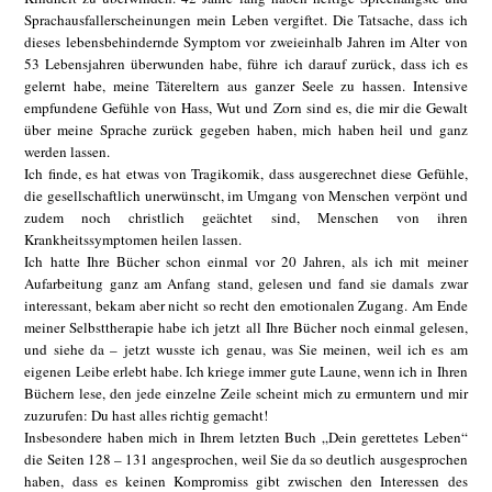
Sprachausfallerscheinungen mein Leben vergiftet. Die Tatsache, dass ich
dieses lebensbehindernde Symptom vor zweieinhalb Jahren im Alter von
53 Lebensjahren überwunden habe, führe ich darauf zurück, dass ich es
gelernt habe, meine Tätereltern aus ganzer Seele zu hassen. Intensive
empfundene Gefühle von Hass, Wut und Zorn sind es, die mir die Gewalt
über meine Sprache zurück gegeben haben, mich haben heil und ganz
werden lassen.
Ich finde, es hat etwas von Tragikomik, dass ausgerechnet diese Gefühle,
die gesellschaftlich unerwünscht, im Umgang von Menschen verpönt und
zudem noch christlich geächtet sind, Menschen von ihren
Krankheitssymptomen heilen lassen.
Ich hatte Ihre Bücher schon einmal vor 20 Jahren, als ich mit meiner
Aufarbeitung ganz am Anfang stand, gelesen und fand sie damals zwar
interessant, bekam aber nicht so recht den emotionalen Zugang. Am Ende
meiner Selbsttherapie habe ich jetzt all Ihre Bücher noch einmal gelesen,
und siehe da – jetzt wusste ich genau, was Sie meinen, weil ich es am
eigenen Leibe erlebt habe. Ich kriege immer gute Laune, wenn ich in Ihren
Büchern lese, den jede einzelne Zeile scheint mich zu ermuntern und mir
zuzurufen: Du hast alles richtig gemacht!
Insbesondere haben mich in Ihrem letzten Buch „Dein gerettetes Leben“
die Seiten 128 – 131 angesprochen, weil Sie da so deutlich ausgesprochen
haben, dass es keinen Kompromiss gibt zwischen den Interessen des