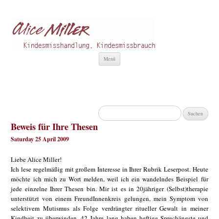
Alice Miller de
Kindesmisshandlung
Zum
Menü
Inhalt
springen
Suchen
nach:
Beweis für Ihre Thesen
Saturday 25 April 2009
Liebe Alice Miller!
Ich lese regelmäßig mit großem Interesse in Ihrer Rubrik Leserpost. Heute
möchte ich mich zu Wort melden, weil ich ein wandelndes Beispiel für
jede einzelne Ihrer Thesen bin. Mir ist es in 20jähriger (Selbst)therapie
unterstützt von einem FreundInnenkreis gelungen, mein Symptom von
selektivem Mutismus als Folge verdrängter ritueller Gewalt in meiner
Kindheit zu überwinden. 42 Jahre lang haben heftige Sprechängste und