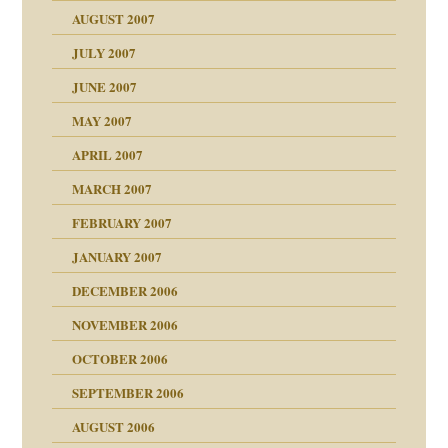
"
AUGUST 2007
erarbeit
JULY 2007
mich in meiner
JUNE 2007
 Tabu
MAY 2007
en
n
heit
n"
APRIL 2007
MARCH 2007
milie
mit voller Absicht!"
ämpfung
FEBRUARY 2007
walt
antwortet
tive?
Gene!
JANUARY 2007
ung
utem Grund
DECEMBER 2006
Gene!
se durch einen
NOVEMBER 2006
OCTOBER 2006
SEPTEMBER 2006
AUGUST 2006
ollt"