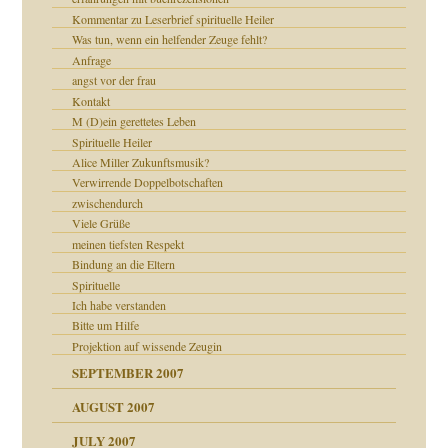
Kommentar zu Leserbrief spirituelle Heiler
milie
mit voller Absicht!"
Was tun, wenn ein helfender Zeuge fehlt?
walt
Anfrage
angst vor der frau
Kontakt
M (D)ein gerettetes Leben
Spirituelle Heiler
Alice Miller Zukunftsmusik?
Verwirrende Doppelbotschaften
zwischendurch
Viele Grüße
meinen tiefsten Respekt
Bindung an die Eltern
Spirituelle
Ich habe verstanden
Bitte um Hilfe
Projektion auf wissende Zeugin
SEPTEMBER 2007
AUGUST 2007
JULY 2007