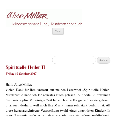
Alice Miller de
Kindesmisshandlung
Zum
Menü
Inhalt
springen
Suchen
nach:
Spirituelle Heiler II
Friday 19 October 2007
Hallo Alice Miller,
vielen Dank für Ihre Antwort auf meinen Leserbrief „Spirituelle Heiler“
Mittlerweile habe ich Ihr neuestes Buch gelesen. Auf Seite 33 erwähnen
Sie Janis Joplin. Vor einiger Zeit habe ich eine Biografie über sie gelesen,
u. a. auch deshalb, weil mich ihre Musik immer sehr stark berührt hat. All
diese herausgeschrieene Verzweiflung (wohl eines ungehörten Kindes). In
ihrer Biografie steht u. a., dass sie (da war sie schon wohlhabend,