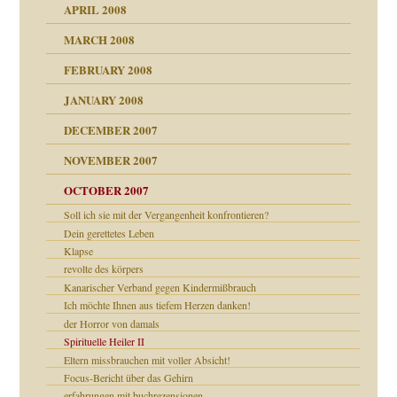
APRIL 2008
indlicher
MARCH 2008
FEBRUARY 2008
27. Juni 2008
JANUARY 2008
che und Staat
DECEMBER 2007
NOVEMBER 2007
tzen?
OCTOBER 2007
Soll ich sie mit der Vergangenheit konfrontieren?
Dein gerettetes Leben
e Heilen?
"
Klapse
revolte des körpers
erarbeit
Kanarischer Verband gegen Kindermißbrauch
mich in meiner
Ich möchte Ihnen aus tiefem Herzen danken!
der Horror von damals
Spirituelle Heiler II
en
Eltern missbrauchen mit voller Absicht!
n
heit
n"
Focus-Bericht über das Gehirn
erfahrungen mit buchrezensionen