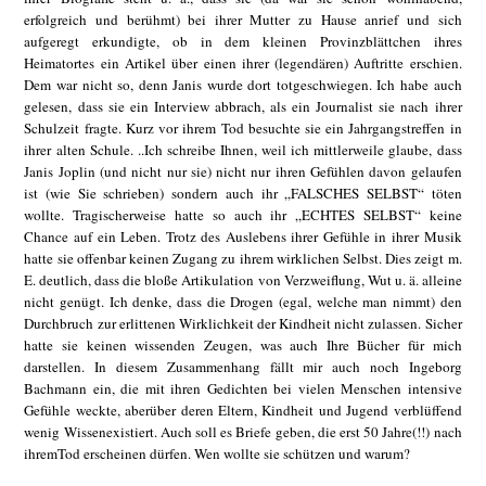
erfolgreich und berühmt) bei ihrer Mutter zu Hause anrief und sich
aufgeregt erkundigte, ob in dem kleinen Provinzblättchen ihres
Heimatortes ein Artikel über einen ihrer (legendären) Auftritte erschien.
Dem war nicht so, denn Janis wurde dort totgeschwiegen. Ich habe auch
gelesen, dass sie ein Interview abbrach, als ein Journalist sie nach ihrer
Schulzeit fragte. Kurz vor ihrem Tod besuchte sie ein Jahrgangstreffen in
ihrer alten Schule. ..Ich schreibe Ihnen, weil ich mittlerweile glaube, dass
Janis Joplin (und nicht nur sie) nicht nur ihren Gefühlen davon gelaufen
ist (wie Sie schrieben) sondern auch ihr „FALSCHES SELBST“ töten
wollte. Tragischerweise hatte so auch ihr „ECHTES SELBST“ keine
Chance auf ein Leben. Trotz des Auslebens ihrer Gefühle in ihrer Musik
hatte sie offenbar keinen Zugang zu ihrem wirklichen Selbst. Dies zeigt m.
E. deutlich, dass die bloße Artikulation von Verzweiflung, Wut u. ä. alleine
nicht genügt. Ich denke, dass die Drogen (egal, welche man nimmt) den
Durchbruch zur erlittenen Wirklichkeit der Kindheit nicht zulassen. Sicher
hatte sie keinen wissenden Zeugen, was auch Ihre Bücher für mich
darstellen. In diesem Zusammenhang fällt mir auch noch Ingeborg
Bachmann ein, die mit ihren Gedichten bei vielen Menschen intensive
Gefühle weckte, aberüber deren Eltern, Kindheit und Jugend verblüffend
wenig Wissenexistiert. Auch soll es Briefe geben, die erst 50 Jahre(!!) nach
ihremTod erscheinen dürfen. Wen wollte sie schützen und warum?