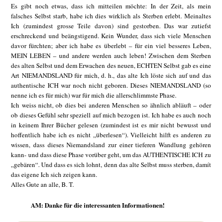
Es gibt noch etwas, dass ich mitteilen möchte: In der Zeit, als mein
falsches Selbst starb, habe ich dies wirklich als Sterben erlebt. Meinaltes
Ich (zumindest grosse Teile davon) sind gestorben. Das war zutiefst
erschreckend und beängstigend. Kein Wunder, dass sich viele Menschen
davor fürchten; aber ich habe es überlebt – für ein viel besseres Leben,
MEIN LEBEN – und andere werden auch leben! Zwischen dem Sterben
des alten Selbst und dem Erwachen des neuen, ECHTEN Selbst gab es eine
Art NIEMANDSLAND für mich, d. h., das alte Ich löste sich auf und das
authentische ICH war noch nicht geboren. Dieses NIEMANDSLAND (so
nenne ich es für mich) war für mich die allerschlimmste Phase.
Ich weiss nicht, ob dies bei anderen Menschen so ähnlich abläuft – oder
ob dieses Gefühl sehr speziell auf mich bezogen ist. Ich habe es auch noch
in keinem Ihrer Bücher gelesen (zumindest ist es mir nicht bewusst und
hoffentlich habe ich es nicht „überlesen“). Vielleicht hilft es anderen zu
wissen, dass dieses Niemandsland zur einer tieferen Wandlung gehören
kann- und dass diese Phase vorüber geht, um das AUTHENTISCHE ICH zu
„gebären“. Und dass es sich lohnt, denn das alte Selbst muss sterben, damít
das eigene Ich sich zeigen kann.
Alles Gute an alle, B. T.
AM: Danke für die interessanten Informationen!