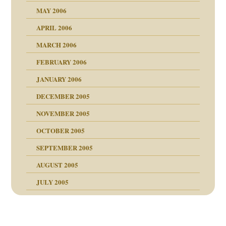
tung
rn wäre. . .
MAY 2006
APRIL 2006
MARCH 2006
ums…
FEBRUARY 2006
JANUARY 2006
ruckt
nen Kinder
DECEMBER 2005
s Kindesmissbrauchs
NOVEMBER 2005
OCTOBER 2005
nd
SEPTEMBER 2005
AUGUST 2005
JULY 2005