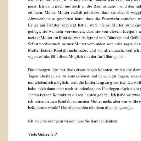
muss. Ich kann mich nur noch an die Raumsituation und den mit
erinnern. Meine Mutter erzählt mir dazu, dass sie abends weggi
Abwesenheit so geschrien hätte, dass die Feuerwehr anrücken 
Leiter am Fenster angelegt hätte, wäre meine Mutter zurück
gefragt, sie war sehr verwundert, dass sie von diesem Ereignis 
meiner Mutter im Kontakt war. Aufgrund von Träumen und Gefühle
Selbstmordversuch meiner Mutter verbunden war, oder sogar, dass
Mutter keinen Kontakt mehr habe, und vor allem auch, weil ich s
sagen würde, fällt diese Möglichkeit der Aufklärung aus.
Die einzigen, die mir dazu etwas sagen könnten, wären die dam
Tagen überlegt, sie zu kontaktieren und danach zu fragen, was s
nur telefonisch möglich, weil die Entfernung zu gross ist.) Ich wo
habe mich dann aber nach stundenlangem Überlegen doch nicht get
Jahren keinen Kontakt zu diesen Leuten gehabt. Ich habe sie zwar 
ich weiss, keinen Kontakt zu meiner Mutter mehr, aber was sollte 
bekommen würde? Das alles schien mir dann doch zu gewagt.
Ich möchte sehr gern wissen, was Sie darüber denken.
Viele Grüsse, S.P