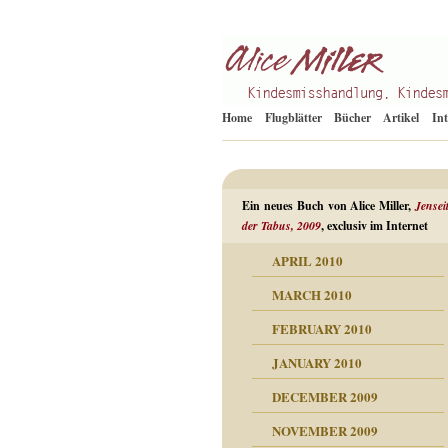
Kindesmisshandlung
Alice Miller de
Home
Flugblätter
Bücher
Artikel
In
Ein neues Buch von Alice Miller,
Jensei
der Tabus, 2009
, exclusiv im Internet
APRIL 2010
ORMATION
MARCH 2010
mation
n als Abwehr
FEBRUARY 2010
esuchten Tränen
JANUARY 2010
hüllt
erungen ausgraben
DECEMBER 2009
dgefühle
erwirrende Psychoanalyse
ampf um die eigene
eschuldete Wut
NOVEMBER 2009
digkeit
nicht mehr im Keis drehen
flosigkeit