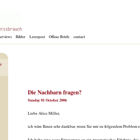
Zum
terviews
Bilder
Leserpost
Offene Briefe
contact
Inhalt
springen
ts
Die Nachbarn fragen?
Sunday 01 October 2006
Liebe Alice Miller,
ich wäre Ihnen sehr dankbar, wenn Sie mir zu folgendem Problem 
Ich habe eine vage Erinnerung an ein traumatisches Erlebnis, das