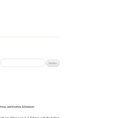
Suchen
nach:
etwas antworten könnten:
 ich im Alter von 3-4 Jahren gehabt haben