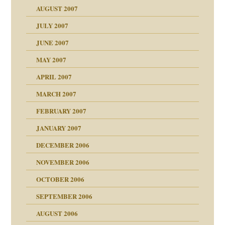
"
AUGUST 2007
erarbeit
JULY 2007
mich in meiner
JUNE 2007
 Tabu
MAY 2007
en
n
heit
n"
APRIL 2007
MARCH 2007
milie
mit voller Absicht!"
ämpfung
FEBRUARY 2007
walt
antwortet
tive?
Gene!
JANUARY 2007
ung
utem Grund
DECEMBER 2006
Gene!
se durch einen
NOVEMBER 2006
OCTOBER 2006
SEPTEMBER 2006
AUGUST 2006
ollt"