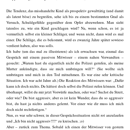
Die Tendenz, das misshandelte Kind als prospektiv gewalttätig (und damit
als latent böse) zu begreifen, sehe ich bis zu einem bestimmten Grad als
Versuch, Schuldgefühle gegenüber dem Opfer abzuwehren. Man sieht
tatenlos zu, wie ein Kind geschlagen wird? Na, wenn schon, es ist ja
vermutlich selbst ein kleiner Schläger, und wenn nicht, dann wird es mal
einer. Die Schläge, die es bekommt, wird es zwanzig Jahre später sowieso
verdient haben, also was solls.
Ich habe (um das mal zu illustrieren) als ich erwachsen war, einmal das
Gespräch mit einem passiven Mitwisser – einem nahen Verwandten –
gesucht: „Warum hast du eigentlich nicht die Polizei gerufen, als meine
Mutter ankündigte, dass sie mich umbringen will?“ (Sie wollte sich
umbringen und mich in den Tod mitnehmen. Es war eine sehr kritische
Situation. Ich war acht Jahre alt.) Die Reaktion des Mitwissers war: „Dafür
kann ich doch nichts. Du hättest doch selbst die Polizei rufen können. Und
überhaupt, willst du mir jetzt Vorwürfe machen, oder was? Suchst du Streit,
oder wie? Du bist aggressiv, aber es ist kein Wunder, dass du so aggressiv
bist, du hast ja nichts anderes gelernt. Vor einer wie dir muss ich mich
doch nicht rechtfertigen.“
Nun, es war sehr schwer, in dieser Gesprächssituation nicht rot anzulaufen
und „Ich bin nicht aggressiv!!!!“ zu kreischen. ;o)
Aber – zurück zum Thema. Sobald ich einen der Mitwisser von gestern