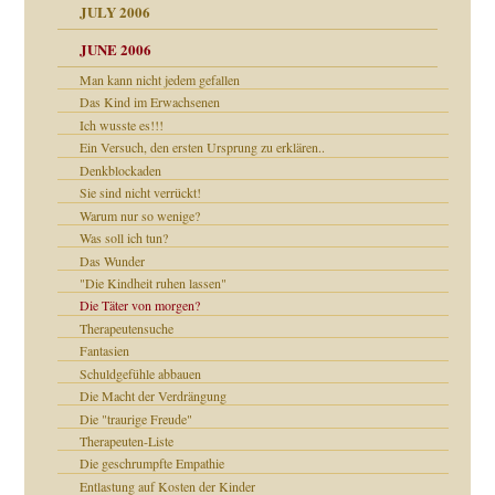
JULY 2006
chaft
JUNE 2006
tung
Man kann nicht jedem gefallen
rn wäre. . .
Das Kind im Erwachsenen
Ich wusste es!!!
Ein Versuch, den ersten Ursprung zu erklären..
Denkblockaden
ums…
Sie sind nicht verrückt!
Warum nur so wenige?
Was soll ich tun?
ruckt
Das Wunder
"Die Kindheit ruhen lassen"
Die Täter von morgen?
Therapeutensuche
Fantasien
nd
Schuldgefühle abbauen
Die Macht der Verdrängung
Die "traurige Freude"
Therapeuten-Liste
Die geschrumpfte Empathie
Entlastung auf Kosten der Kinder