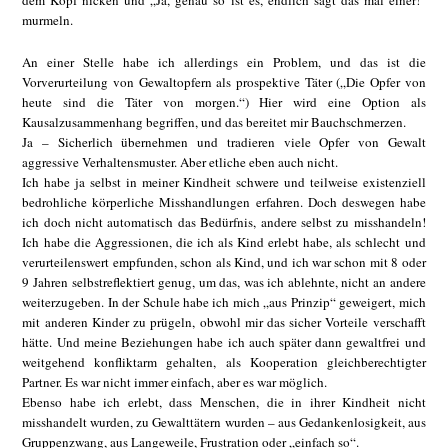
dem Kopf nicken und „Ja, genau so ist es, endlich sagt das mal einer!“
murmeln.
An einer Stelle habe ich allerdings ein Problem, und das ist die
Vorverurteilung von Gewaltopfern als prospektive Täter („Die Opfer von
heute sind die Täter von morgen.“) Hier wird eine Option als
Kausalzusammenhang begriffen, und das bereitet mir Bauchschmerzen.
Ja – Sicherlich übernehmen und tradieren viele Opfer von Gewalt
aggressive Verhaltensmuster. Aber etliche eben auch nicht.
Ich habe ja selbst in meiner Kindheit schwere und teilweise existenziell
bedrohliche körperliche Misshandlungen erfahren. Doch deswegen habe
ich doch nicht automatisch das Bedürfnis, andere selbst zu misshandeln!
Ich habe die Aggressionen, die ich als Kind erlebt habe, als schlecht und
verurteilenswert empfunden, schon als Kind, und ich war schon mit 8 oder
9 Jahren selbstreflektiert genug, um das, was ich ablehnte, nicht an andere
weiterzugeben. In der Schule habe ich mich „aus Prinzip“ geweigert, mich
mit anderen Kinder zu prügeln, obwohl mir das sicher Vorteile verschafft
hätte. Und meine Beziehungen habe ich auch später dann gewaltfrei und
weitgehend konfliktarm gehalten, als Kooperation gleichberechtigter
Partner. Es war nicht immer einfach, aber es war möglich.
Ebenso habe ich erlebt, dass Menschen, die in ihrer Kindheit nicht
misshandelt wurden, zu Gewalttätern wurden – aus Gedankenlosigkeit, aus
Gruppenzwang, aus Langeweile, Frustration oder „einfach so“.