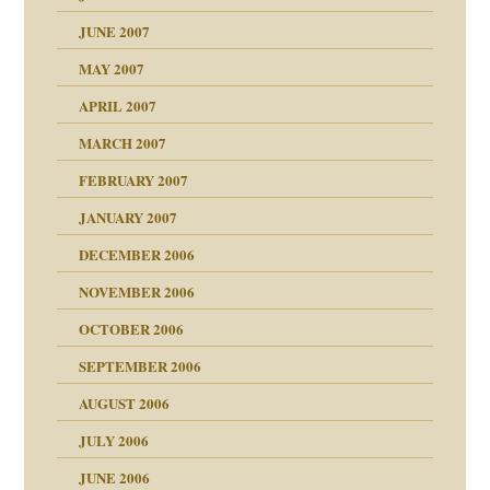
mich in meiner
JUNE 2007
 Tabu
MAY 2007
en
n
n"
APRIL 2007
MARCH 2007
mit voller Absicht!"
ämpfung
FEBRUARY 2007
walt
antwortet
tive?
Gene!
JANUARY 2007
ung
utem Grund
DECEMBER 2006
Gene!
se durch einen
NOVEMBER 2006
OCTOBER 2006
SEPTEMBER 2006
AUGUST 2006
ollt"
JULY 2006
chaft
JUNE 2006