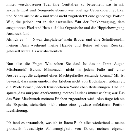
hinter verschlossener Tuer, ihre Genitalien zu beruehren, was in mir
sexuelle Lust und Neugierde ebenso wie voellige Ueberforderung, Ekel
und Scheu ausloeste – und wohl nicht zuguterletzt eine gehoerige Portion
Wut, die jedoch erst in der asexuellen Wut der Punkbewegung, dem
ausgetobten Ekel und Hass auf alles Organische und die Hippiebewegung
Ausdruck fand.
Als ich ca. 4 – 6 war, ‚inspizierte‘ mein Bruder und eine Schulfreundin
meinen Penis waehrend meine Haende und Beine auf dem Ruecken
gefesselt waren. Es war abscheulich.
Nun also die Frage: Wie sehen Sie das? Ist das in Ihren Augen
Missbrauch? Beruht Missbrauch nicht in jedem Falle auf einer
Ausbeutung, die aufgrund eines Machtgefaelles zustande kommt? Mir ist
bewusst, dass mein emotionales Erleben nicht von Buchstaben abhaengt,
die Worte formen, jedoch transportieren Worte eben Bedeutungen. Und ich
spuere, dass mir jene Anerkennung meines Leidens immer wichtig war. Das
das Wort Missbrauch meinem Erleben zugeordnet wird. Also frage ich sie
als Expertin, sicherlich nicht ohne eine gewisse reflektierte Portion
Idealisierung.
Ich fand es erstaunlich, was ich in Ihrem Buch alles wiederfand – meine
grossteils bewaeltigte Abhaenngigkeit von Gurus, meinen eigenen