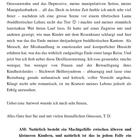
Groessenwahn und das Depressive, meine manipulativen Seiten, meine
Manipulierbarkeit… all das. Doch in letzter Zeit fuehle ich mich sehr viel
freier – nachdem ich eine grosse Szene vor einem tibetischen Lama
(buddhistischer Lehrer, nicht das Tier 🙂 ) machte und meiner stimmlich
lautstarken Wut freien Lauf liess. Er hatte auf einer Zugreise mir und
anderen gezeigt, wie man Kinder mit dem Rosenkranz schlaegt und fuer
mich war das das Ende meiner dreijaehrigen buddhistischen Karriere. Als
Mensch, der Misshandlung in emotionaler und koerperlicher Hinsicht
erfahren hat, war das das wirklich endgueltige Ende einer lange Reise. Und
jetzt bin ich froh ueber diese Desillusionierung. Ich esse gesuender, rauche
weniger, bin weniger von Frauen und der Bewaeltigung ihres
Kindheitsleides – Stichwort Helfersyndrom – abhaengig und lasse eine
Beziehung gerade unfanatisch und kritisch, voller Vorsicht angehen.
Klingt nicht sehr romantisch, ist im Kontext meines Lebens jedoch als
Erfolg anzusehen.
Ueber eine Antwort wuerde ich mich sehr freuen,
Alles Gute fuer Sie und mit vielen freundlichen Gruessen, T. D.
AM: Natürlich besteht ein Machtgefälle zwischen älteren und
kleineren Kindern, und natürlich ist das in jedem Falle ein