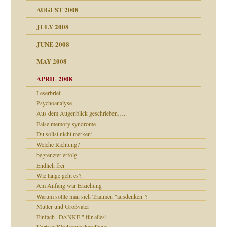
AUGUST 2008
tern
JULY 2008
JUNE 2008
MAY 2008
APRIL 2008
indlicher
Leserbrief
Psychoanalyse
Aus dem Augenblick geschrieben…..
False memory syndrome
27. Juni 2008
Du sollst nicht merken!
che und Staat
Welche Richtung?
begrenzter erfolg
Endlich frei
Wie lange geht es?
Am Anfang war Erziehung
Warum sollte man sich Traumen "ausdenken"?
Mutter und Großvater
e Heilen?
Einfach "DANKE " für alles!