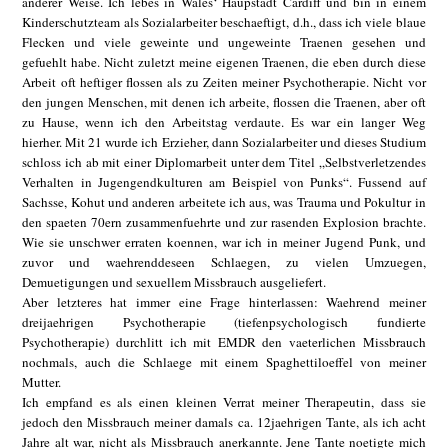
anderer Weise. Ich lebes in Wales‘ Haupstadt Cardiff und bin in einem
Kinderschutzteam als Sozialarbeiter beschaeftigt, d.h., dass ich viele blaue
Flecken und viele geweinte und ungeweinte Traenen gesehen und
gefuehlt habe. Nicht zuletzt meine eigenen Traenen, die eben durch diese
Arbeit oft heftiger flossen als zu Zeiten meiner Psychotherapie. Nicht vor
den jungen Menschen, mit denen ich arbeite, flossen die Traenen, aber oft
zu Hause, wenn ich den Arbeitstag verdaute. Es war ein langer Weg
hierher. Mit 21 wurde ich Erzieher, dann Sozialarbeiter und dieses Studium
schloss ich ab mit einer Diplomarbeit unter dem Titel „Selbstverletzendes
Verhalten in Jugengendkulturen am Beispiel von Punks“. Fussend auf
Sachsse, Kohut und anderen arbeitete ich aus, was Trauma und Pokultur in
den spaeten 70ern zusammenfuehrte und zur rasenden Explosion brachte.
Wie sie unschwer erraten koennen, war ich in meiner Jugend Punk, und
zuvor und waehrenddeseen Schlaegen, zu vielen Umzuegen,
Demuetigungen und sexuellem Missbrauch ausgeliefert.
Aber letzteres hat immer eine Frage hinterlassen: Waehrend meiner
dreijaehrigen Psychotherapie (tiefenpsychologisch fundierte
Psychotherapie) durchlitt ich mit EMDR den vaeterlichen Missbrauch
nochmals, auch die Schlaege mit einem Spaghettiloeffel von meiner
Mutter.
Ich empfand es als einen kleinen Verrat meiner Therapeutin, dass sie
jedoch den Missbrauch meiner damals ca. 12jaehrigen Tante, als ich acht
Jahre alt war, nicht als Missbrauch anerkannte. Jene Tante noetigte mich