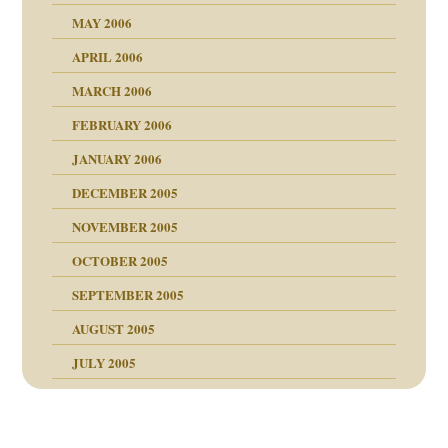
tung
rn wäre. . .
MAY 2006
APRIL 2006
MARCH 2006
ums…
FEBRUARY 2006
JANUARY 2006
ruckt
nen Kinder
DECEMBER 2005
s Kindesmissbrauchs
NOVEMBER 2005
OCTOBER 2005
nd
SEPTEMBER 2005
AUGUST 2005
JULY 2005