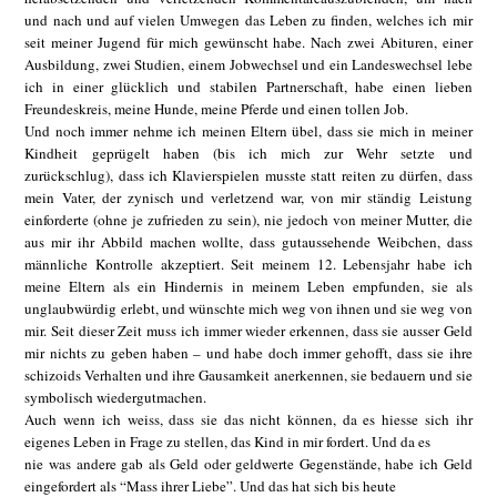
und nach und auf vielen Umwegen das Leben zu finden, welches ich mir
seit meiner Jugend für mich gewünscht habe. Nach zwei Abituren, einer
Ausbildung, zwei Studien, einem Jobwechsel und ein Landeswechsel lebe
ich in einer glücklich und stabilen Partnerschaft, habe einen lieben
Freundeskreis, meine Hunde, meine Pferde und einen tollen Job.
Und noch immer nehme ich meinen Eltern übel, dass sie mich in meiner
Kindheit geprügelt haben (bis ich mich zur Wehr setzte und
zurückschlug), dass ich Klavierspielen musste statt reiten zu dürfen, dass
mein Vater, der zynisch und verletzend war, von mir ständig Leistung
einforderte (ohne je zufrieden zu sein), nie jedoch von meiner Mutter, die
aus mir ihr Abbild machen wollte, dass gutaussehende Weibchen, dass
männliche Kontrolle akzeptiert. Seit meinem 12. Lebensjahr habe ich
meine Eltern als ein Hindernis in meinem Leben empfunden, sie als
unglaubwürdig erlebt, und wünschte mich weg von ihnen und sie weg von
mir. Seit dieser Zeit muss ich immer wieder erkennen, dass sie ausser Geld
mir nichts zu geben haben – und habe doch immer gehofft, dass sie ihre
schizoids Verhalten und ihre Gausamkeit anerkennen, sie bedauern und sie
symbolisch wiedergutmachen.
Auch wenn ich weiss, dass sie das nicht können, da es hiesse sich ihr
eigenes Leben in Frage zu stellen, das Kind in mir fordert. Und da es
nie was andere gab als Geld oder geldwerte Gegenstände, habe ich Geld
eingefordert als “Mass ihrer Liebe”. Und das hat sich bis heute