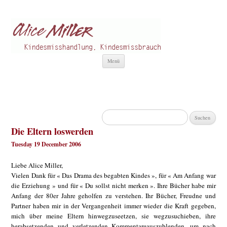
Alice Miller de
Kindesmisshandlung
Zum
Menü
Inhalt
springen
Suchen
nach:
Die Eltern loswerden
Tuesday 19 December 2006
Liebe Alice Miller,
Vielen Dank für « Das Drama des begabten Kindes », für « Am Anfang war
die Erziehung » und für « Du sollst nicht merken ». Ihre Bücher habe mir
Anfang der 80er Jahre geholfen zu verstehen. Ihr Bücher, Freudne und
Partner haben mir in der Vergangenheit immer wieder die Kraft gegeben,
mich über meine Eltern hinwegzuseetzen, sie wegzusuchieben, ihre
herabsetzenden und verletzenden Kommentareauszublenden, um nach