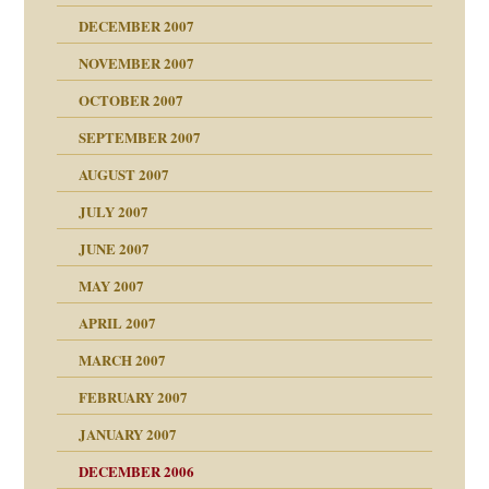
che und Staat
DECEMBER 2007
NOVEMBER 2007
tzen?
OCTOBER 2007
?
SEPTEMBER 2007
e Heilen?
"
AUGUST 2007
erarbeit
JULY 2007
mich in meiner
JUNE 2007
 Tabu
MAY 2007
en
n
heit
n"
APRIL 2007
MARCH 2007
milie
mit voller Absicht!"
ämpfung
FEBRUARY 2007
walt
antwortet
tive?
Gene!
JANUARY 2007
ung
utem Grund
DECEMBER 2006
Gene!