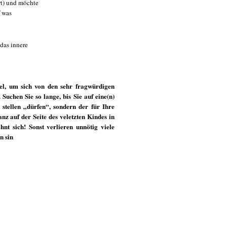
rt) und möchte
f was
das innere
iel, um sich von den sehr fragwürdigen
Suchen Sie so lange, bis Sie auf eine(n)
 stellen „dürfen“, sondern der für Ihre
z auf der Seite des veletzten Kindes in
nt sich! Sonst verlieren unnötig viele
n sin