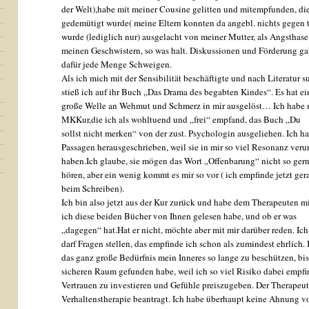
der Welt),habe mit meiner Cousine gelitten und mitempfunden, di
gedemütigt wurde( meine Eltern konnten da angebl. nichts gegen tu
wurde (lediglich nur) ausgelacht von meiner Mutter, als Angsthase
meinen Geschwistern, so was halt. Diskussionen und Förderung gab
dafür jede Menge Schweigen.
Als ich mich mit der Sensibilität beschäftigte und nach Literatur s
stieß ich auf ihr Buch „Das Drama des begabten Kindes“. Es hat ei
große Welle an Wehmut und Schmerz in mir ausgelöst… Ich habe m
MKKur,die ich als wohltuend und „frei“ empfand, das Buch „Du
sollst nicht merken“ von der zust. Psychologin ausgeliehen. Ich ha
Passagen herausgeschrieben, weil sie in mir so viel Resonanz veru
haben.Ich glaube, sie mögen das Wort „Offenbarung“ nicht so ger
hören, aber ein wenig kommt es mir so vor ( ich empfinde jetzt ge
beim Schreiben).
Ich bin also jetzt aus der Kur zurück und habe dem Therapeuten mit
ich diese beiden Bücher von Ihnen gelesen habe, und ob er was
„dagegen“ hat.Hat er nicht, möchte aber mit mir darüber reden. Ich
darf Fragen stellen, das empfinde ich schon als zumindest ehrlich.
das ganz große Bedürfnis mein Inneres so lange zu beschützen, bis
sicheren Raum gefunden habe, weil ich so viel Risiko dabei empf
Vertrauen zu investieren und Gefühle preiszugeben. Der Therapeut
Verhaltenstherapie beantragt. Ich habe überhaupt keine Ahnung v