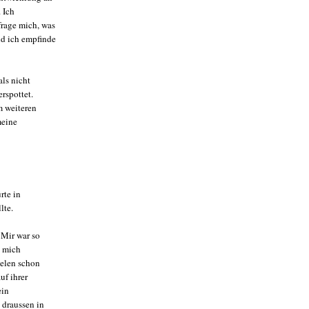
 Ich
frage mich, was
nd ich empfinde
als nicht
rspottet.
m weiteren
meine
rte in
lte.
 Mir war so
h mich
ielen schon
uf ihrer
ein
 draussen in