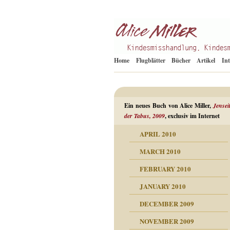
Kindesmisshandlung
Alice Miller de
Home
Flugblätter
Bücher
Artikel
In
Ein neues Buch von Alice Miller,
Jensei
der Tabus, 2009
, exclusiv im Internet
APRIL 2010
ORMATION
MARCH 2010
mation
n als Abwehr
FEBRUARY 2010
esuchten Tränen
JANUARY 2010
hüllt
erungen ausgraben
DECEMBER 2009
dgefühle
erwirrende Psychoanalyse
ampf um die eigene
eschuldete Wut
NOVEMBER 2009
digkeit
nicht mehr im Keis drehen
flosigkeit