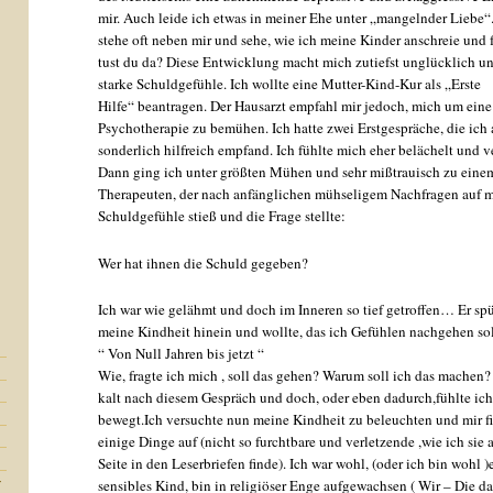
mir. Auch leide ich etwas in meiner Ehe unter „mangelnder Liebe“.
stehe oft neben mir und sehe, wie ich meine Kinder anschreie und 
tust du da? Diese Entwicklung macht mich zutiefst unglücklich u
starke Schuldgefühle. Ich wollte eine Mutter-Kind-Kur als „Erste
Hilfe“ beantragen. Der Hausarzt empfahl mir jedoch, mich um eine
Psychotherapie zu bemühen. Ich hatte zwei Erstgespräche, die ich 
sonderlich hilfreich empfand. Ich fühlte mich eher belächelt und ve
Dann ging ich unter größten Mühen und sehr mißtrauisch zu eine
Therapeuten, der nach anfänglichen mühseligem Nachfragen auf 
Schuldgefühle stieß und die Frage stellte:
Wer hat ihnen die Schuld gegeben?
Ich war wie gelähmt und doch im Inneren so tief getroffen… Er spü
meine Kindheit hinein und wollte, das ich Gefühlen nachgehen sol
“ Von Null Jahren bis jetzt “
Wie, fragte ich mich , soll das gehen? Warum soll ich das machen?
kalt nach diesem Gespräch und doch, oder eben dadurch,fühlte ic
bewegt.Ich versuchte nun meine Kindheit zu beleuchten und mir f
einige Dinge auf (nicht so furchtbare und verletzende ,wie ich sie a
Seite in den Leserbriefen finde). Ich war wohl, (oder ich bin wohl )
r
sensibles Kind, bin in religiöser Enge aufgewachsen ( Wir – Die da