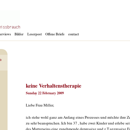
Zum
terviews
Bilder
Leserpost
Offene Briefe
contact
Inhalt
springen
ts
keine Verhaltenstherapie
Sunday 22 February 2009
Liebe Frau Miller,
ich stehe wohl ganz am Anfang eines Prozesses und möchte ihre Zei
zu sehr beanspruchen. Ich bin 37 , habe zwei Kinder und erlebe seit
des Mutterseins eine zunehmende depressive und z.T.aggressive 