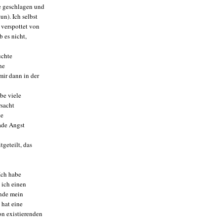
e geschlagen und
n). Ich selbst
 verspottet von
 es nicht,
uchte
ne
ir dann in der
be viele
rsacht
ne
rade Angst
geteilt, das
 Ich habe
 ich einen
inde mein
 hat eine
on existierenden