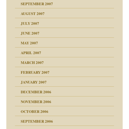
?
SEPTEMBER 2007
e Heilen?
"
AUGUST 2007
erarbeit
JULY 2007
mich in meiner
JUNE 2007
 Tabu
MAY 2007
en
n
heit
n"
APRIL 2007
MARCH 2007
milie
mit voller Absicht!"
ämpfung
FEBRUARY 2007
walt
antwortet
tive?
Gene!
JANUARY 2007
ung
utem Grund
DECEMBER 2006
Gene!
se durch einen
NOVEMBER 2006
OCTOBER 2006
SEPTEMBER 2006