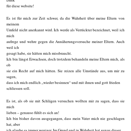
Dank
für diese website!
Es ist für mich zur Zeit schwer, da die Wahrheit über meine Eltern von
meinem
Umfeld nicht anerkannt wird. Ich werde als Verrückter bezeichnet, weil ich
mich
aufrege und wehre gegen die Annäherungsversuche meiner Eltern. Auch
weil ich
gesagt habe, sie hätten mich missbraucht.
Ich bin längst Erwachsen, doch trotzdem behandeln meine Eltern mich, als
ob
sie ein Recht auf mich hätten. Sie reizen alle Umstände aus, um mir zu
sagen,
dass ich mich endlich „wieder besinnen“ und mit ihnen und gott frieden
schliessen soll.
Es ist, als ob sie mit Schlägen versuchen wollten mir zu sagen, dass sie
mich
lieben – genauso fühlt es sich an!
Ich bin bisher davon ausgegangen, dass mein Vater mich nie geschlagen
hat, aber
ich glaube es immer weniger. Im Grund und in Wahrheit hat genau dieser