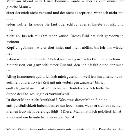
Vater am Abend nach Hause kommen würde – aber es kam immer der
gleiche Mann –
einer der mich nicht verstand und der nicht akzeptierte, wenn ich nicht mit
ihm
reden wollte. Er wurde nie laut oder schlug, aber er kniete vor mir, und
liess
nicht ab, bis ich mit ihm reden würde. Dieses Bild hat sich geradezu in
meinem
Kopf eingebrannt, wie er dort kniet und nicht ablässt bis ich ihn wieder
lieb
haben würde! Für Stunden! Es hat auch ein ganz tiefes Gefühl der Scham
hinterlassen, ein ganz schlimmer Zustand, den ich oft fühle und der mich
im
Alltag immernoch quält. Ich hab mich geschämt, weil ich ihn anscheinend
auffhielt und er so viel Zeit mit mir verbringen „musste“ bis ich
endlich „nicht mehr trotze“!! Es war ein Teufelskreis! Ich hätte die
Sünde des Stolzes, sagte er vorwurfsvoll.
Ist dieser Mann nicht krankhaft?! Was muss dieser Mann für eine
anti-persönlichkeit haben, dass er nur leben kann, wenn er sich von seinem
kleinen Bub nicht beleidigt fühlt!!! Dieser Mann hat mich gefoltert! Er ist
krank und ein heimlicher aber echter Sadist!
Meine Geschwister reden nicht mehr mit mir seit ich den Kontakt zu den