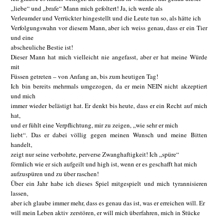
„liebe“ und „brafe“ Mann mich gefoltert! Ja, ich werde als
Verleumder und Verrückter hingestellt und die Leute tun so, als hätte ich
Verfolgungswahn vor diesem Mann, aber ich weiss genau, dass er ein Tier
und eine
abscheuliche Bestie ist!
Dieser Mann hat mich vielleicht nie angefasst, aber er hat meine Würde
mit
Füssen getreten – von Anfang an, bis zum heutigen Tag!
Ich bin bereits mehrmals umgezogen, da er mein NEIN nicht akzeptiert
und mich
immer wieder belästigt hat. Er denkt bis heute, dass er ein Recht auf mich
hat,
und er fühlt eine Verpflichtung, mir zu zeigen, „wie sehr er mich
liebt“. Das er dabei völlig gegen meinen Wunsch und meine Bitten
handelt,
zeigt nur seine verbohrte, perverse Zwanghaftigkeit! Ich „spüre“
förmlich wie er sich aufgeilt und high ist, wenn er es geschafft hat mich
aufzuspüren und zu über raschen!
Über ein Jahr habe ich dieses Spiel mitgespielt und mich tyrannisieren
lassen,
aber ich glaube immer mehr, dass es genau das ist, was er erreichen will. Er
will mein Leben aktiv zerstören, er will mich überfahren, mich in Stücke