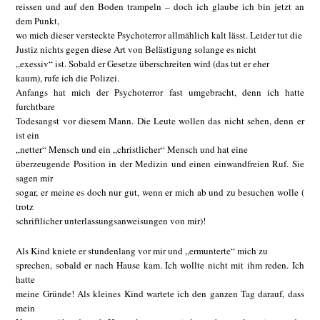
reissen und auf den Boden trampeln – doch ich glaube ich bin jetzt an
dem Punkt,
wo mich dieser versteckte Psychoterror allmählich kalt lässt. Leider tut die
Justiz nichts gegen diese Art von Belästigung solange es nicht
„exessiv“ ist. Sobald er Gesetze überschreiten wird (das tut er eher
kaum), rufe ich die Polizei.
Anfangs hat mich der Psychoterror fast umgebracht, denn ich hatte
furchtbare
Todesangst vor diesem Mann. Die Leute wollen das nicht sehen, denn er
ist ein
„netter“ Mensch und ein „christlicher“ Mensch und hat eine
überzeugende Position in der Medizin und einen einwandfreien Ruf. Sie
sagen mir
sogar, er meine es doch nur gut, wenn er mich ab und zu besuchen wolle (
trotz
schriftlicher unterlassungsanweisungen von mir)!
Als Kind kniete er stundenlang vor mir und „ermunterte“ mich zu
sprechen, sobald er nach Hause kam. Ich wollte nicht mit ihm reden. Ich
hatte
meine Gründe! Als kleines Kind wartete ich den ganzen Tag darauf, dass
mein