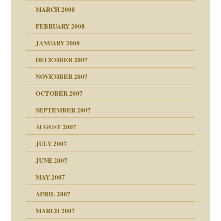
MARCH 2008
FEBRUARY 2008
27. Juni 2008
JANUARY 2008
che und Staat
DECEMBER 2007
NOVEMBER 2007
tzen?
OCTOBER 2007
?
SEPTEMBER 2007
e Heilen?
"
AUGUST 2007
erarbeit
JULY 2007
mich in meiner
JUNE 2007
 Tabu
MAY 2007
en
n
heit
n"
APRIL 2007
MARCH 2007
milie