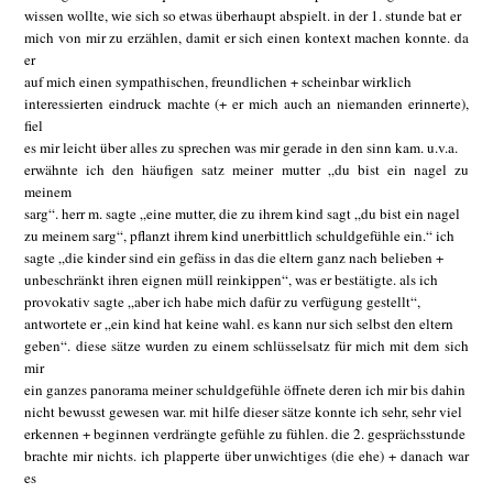
wissen wollte, wie sich so etwas überhaupt abspielt. in der 1. stunde bat er
mich von mir zu erzählen, damit er sich einen kontext machen konnte. da
er
auf mich einen sympathischen, freundlichen + scheinbar wirklich
interessierten eindruck machte (+ er mich auch an niemanden erinnerte),
fiel
es mir leicht über alles zu sprechen was mir gerade in den sinn kam. u.v.a.
erwähnte ich den häufigen satz meiner mutter „du bist ein nagel zu
meinem
sarg“. herr m. sagte „eine mutter, die zu ihrem kind sagt „du bist ein nagel
zu meinem sarg“, pflanzt ihrem kind unerbittlich schuldgefühle ein.“ ich
sagte „die kinder sind ein gefäss in das die eltern ganz nach belieben +
unbeschränkt ihren eignen müll reinkippen“, was er bestätigte. als ich
provokativ sagte „aber ich habe mich dafür zu verfügung gestellt“,
antwortete er „ein kind hat keine wahl. es kann nur sich selbst den eltern
geben“. diese sätze wurden zu einem schlüsselsatz für mich mit dem sich
mir
ein ganzes panorama meiner schuldgefühle öffnete deren ich mir bis dahin
nicht bewusst gewesen war. mit hilfe dieser sätze konnte ich sehr, sehr viel
erkennen + beginnen verdrängte gefühle zu fühlen. die 2. gesprächsstunde
brachte mir nichts. ich plapperte über unwichtiges (die ehe) + danach war
es