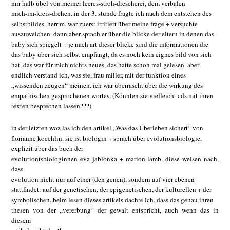
mir halb übel von meiner leeres-stroh-drescherei, dem verbalen
mich-im-kreis-drehen. in der 3. stunde fragte ich nach dem entstehen des
selbstbildes. herr m. war zuerst irritiert über meine frage + versuchte
auszuweichen. dann aber sprach er über die blicke der eltern in denen das
baby sich spiegelt + je nach art dieser blicke sind die informationen die
das baby über sich selbst empfängt, da es noch kein eignes bild von sich
hat. das war für mich nichts neues, das hatte schon mal gelesen. aber
endlich verstand ich, was sie, frau miller, mit der funktion eines
„wissenden zeugen“ meinen. ich war überrascht über die wirkung des
empathischen gesprochenen wortes. (Könnten sie vielleicht cds mit ihren
texten besprechen lassen???)
in der letzten woz las ich den artikel „Was das Überleben sichert“ von
florianne koechlin. sie ist biologin + sprach über evolutionsbiologie,
explizit über das buch
der
evolutiontsbiologinnen eva jablonka + marion lamb. diese weisen nach,
dass
evolution nicht nur auf einer (den genen), sondern auf vier ebenen
stattfindet: auf der genetischen, der epigenetischen, der kulturellen + der
symbolischen. beim lesen dieses artikels dachte ich, dass das genau ihren
thesen von der „vererbung“ der gewalt entspricht, auch wenn das in
diesem