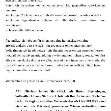
artikel nicht das thema war.
waren wir menschen von anbeginn gewaltätig gegenüber schwächeren,
von uns
abhängigen? ich vermute erst als die menschen sesshaft wurden + besitz
anhäuften. irgendwoher müssen wir alle doch unser wissen von
beschützen,
sich geschützt fühlen haben.
frau miller, ich liebe sie für ihren mut, ihre hartnäckigkeit, ihre
grosszügigkeit. dass sie sich – im gegensatz zu den meisten ihrer
kollegInnen seit freuds zeiten – nie ihr erfahrenes wissen ausreden liessen
trotz all der massiven anfeindungen + der unglaublichen ignoranz von fast
allen seiten. danke dass es sie gibt, tausend dank im namen aller kinder die
sie an ihrem wissen teilhaben lassen, – eine bessere welt ist möglich, es
liegt an uns allen sie zu schaffen!
allerherzlichste grüsse an sie + ihr famoses team, RB
AM: Ofenbar hatten Sie Glück mit Ihrem Psychologen,
hoffentlich können Sie Ihre Arbeit mit ihm fortsetzen. Sie haben
recht: Es liegt an uns allen. Wenn wir das AN UNS SELBST (und
nicht nur aus Büchern) gewonnenes Wissen verbreiten, dann
wird sich mit der Zeit vielleicht etwas ändern.