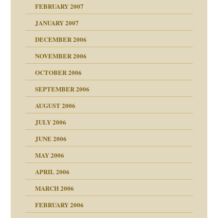
mit voller Absicht!"
ämpfung
FEBRUARY 2007
walt
antwortet
tive?
Gene!
JANUARY 2007
ung
utem Grund
DECEMBER 2006
Gene!
se durch einen
NOVEMBER 2006
OCTOBER 2006
SEPTEMBER 2006
AUGUST 2006
ollt"
JULY 2006
chaft
JUNE 2006
tung
rn wäre. . .
MAY 2006
APRIL 2006
MARCH 2006
ums…
FEBRUARY 2006