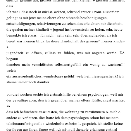
endlich gefühle auf, grosses mitleid mit dem kleinen + grossen mädchen,
dass
ich war + dass noch in mir ist. weinen, sehr viel trauer + zorn. ausserdem
gelingt es mir jetzt meine eltern ohne störende beschönigungen,
entschuldigungen, relativierungen zu sehen. das erleichtert mir die arbeit,
die qualen meiner kindheit + jugend ins bewusstsein zu holen, sehr. heute
bemerkte ich etwas – für mich – sehr, sehr, sehr überraschendes: als ich
bereit war meinen blick für diese „landschaft des grauens“ meiner kinder-
+
jugendzeit zu öffnen, zuliess zu fühlen, was mir angetan wurde, DA
begann
daneben mein verschüttetes selbstwertgefühl ein wenig zu wachsen!!!
welch
ein ausserordentliches, wunderbares gefühl! welch ein riesengeschenk! ich
staune immer noch darüber…
vor drei wochen suchte ich erstmals hilfe bei einem psychologen, weil mir
der gewaltige zorn, den ich gegenüber meinen eltern fühlte, angst machte,
so
dass ich befürchtete auszurasten, die wohnung zu zertrümmern o. mich o.
andere zu verletzen. dies hatte ich dem psychologen schon bei meinem
telefonanruf mitgeteilt + wiederholte es beim 1. gespräch. ich stellte keine
der fragen aus ihrem faque weil ich mit null therapie-erfahrung erstmal