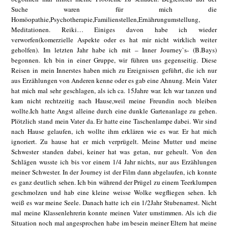
Suche waren für mich die
Homöopathie,Psychotherapie,Familienstellen,Ernährungumstellung,
Meditationen. Reiki… Einiges davon habe ich wieder
verworfen(komerzielle Aspekte oder es hat mir nicht wirklich weiter
geholfen). Im letzten Jahr habe ich mit – Inner Journey`s- (B.Bays)
begonnen. Ich bin in einer Gruppe, wir führen uns gegenseitig. Diese
Reisen in mein Innerstes haben mich zu Ereignissen geführt, die ich nur
aus Erzählungen von Anderen kenne oder es gab eine Ahnung. Mein Vater
hat mich mal sehr geschlagen, als ich ca. 15Jahre war. Ich war tanzen und
kam nicht rechtzeitig nach Hause,weil meine Freundin noch bleiben
wollte.Ich hatte Angst alleine durch eine dunkle Gartenanlage zu gehen.
Plötzlich stand mein Vater da. Er hatte eine Taschenlampe dabei. Wir sind
nach Hause gelaufen, ich wollte ihm erklären wie es war. Er hat mich
ignoriert. Zu hause hat er mich verprügelt. Meine Mutter und meine
Schwester standen dabei, keiner hat was getan, nur geheult. Von den
Schlägen wusste ich bis vor einem 1/4 Jahr nichts, nur aus Erzählungen
meiner Schwester. In der Journey ist der Film dann abgelaufen, ich konnte
es ganz deutlich sehen. Ich bin während der Prügel zu einem Teerklumpen
geschmolzen und hab eine kleine weisse Wolke wegfliegen sehen. Ich
weiß es war meine Seele. Danach hatte ich ein 1/2Jahr Stubenarrest. Nicht
mal meine Klassenlehrerin konnte meinen Vater umstimmen. Als ich die
Situation noch mal angesprochen habe im besein meiner Eltern hat meine