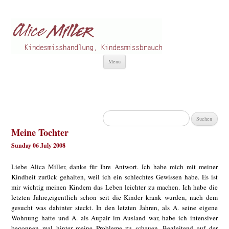
Alice Miller de
Kindesmisshandlung
Zum
Menü
Inhalt
springen
Suchen
nach:
Meine Tochter
Sunday 06 July 2008
Liebe Alica Miller, danke für Ihre Antwort. Ich habe mich mit meiner
Kindheit zurück gehalten, weil ich ein schlechtes Gewissen habe. Es ist
mir wichtig meinen Kindern das Leben leichter zu machen. Ich habe die
letzten Jahre,eigentlich schon seit die Kinder krank wurden, nach dem
gesucht was dahinter steckt. In den letzten Jahren, als A. seine eigene
Wohnung hatte und A. als Aupair im Ausland war, habe ich intensiver
begonnen mal hinter meine Probleme zu schauen. Begleitend auf der