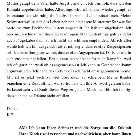
Mutter gesagt-dein Vater hatte Angst um dich-. Ich bin froh, dass ich den
Kontakt abgebrochen habe. Allerdings wird mir immer wieder gesagt, es
ist erstaunlich wie ruhig du bleibst, in vielen Lebenssituationen. Meine
Schwester wollte sich das Leben nehmen als unsere Mutter zur Kur war. Sie
hatte bis zum Dachboden Leitern angestellt. Ich hab sie abgehalten. Ich
hab sie beschützt vor diesem jähzornigen Mann, allerdings gab es dafür
auch Prügel,aber das hab ich nicht als schlimm empfunden. Als ich älter
wurde hab ich ihn ausgelacht als er mir sagte, dass er eine Respektperson
sei. Ich habe ihm geantwortet, dass er eine Angstperson ist. Da ist er wie in
sich zusammengefallen. Heute kann ich schlecht für mich kämpfen, weil
ich oft gar nicht weiß ob es angemessen ist. Ich kann in Gesprächen kaum
argumentieren. Ich habe das Gefühl das ich nicht ernst genommen werde.
Mir ist es jetzt auch zu viel über mich zu schreiben. Meine Kinder
brauchen eine Zukunft. Ich war so froh als ich Ihre Antwort gelesen habe.
Es kostet sehr viel Kraft diesen Weg zu gehen. Machnmal bin ich traurig,
dass sich meine Träume nicht erfüllen.
Danke
K.E.
AM: Ich kann Ihren Schmerz und die Sorge um die Zukunft
Ihrer Kinder voll verstehen und nachvollziehen, aber kann Ihnen