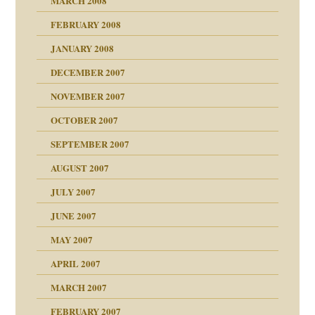
MARCH 2008
FEBRUARY 2008
JANUARY 2008
che und Staat
DECEMBER 2007
NOVEMBER 2007
tzen?
OCTOBER 2007
?
SEPTEMBER 2007
"
AUGUST 2007
erarbeit
JULY 2007
mich in meiner
JUNE 2007
 Tabu
MAY 2007
en
n
heit
n"
APRIL 2007
MARCH 2007
mit voller Absicht!"
ämpfung
FEBRUARY 2007
walt