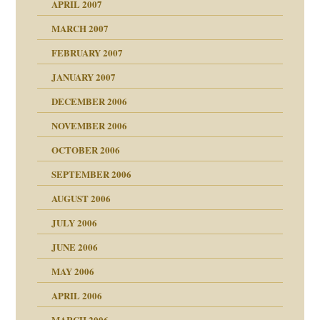
APRIL 2007
MARCH 2007
milie
mit voller Absicht!"
ämpfung
FEBRUARY 2007
walt
antwortet
tive?
Gene!
JANUARY 2007
ung
utem Grund
DECEMBER 2006
Gene!
se durch einen
NOVEMBER 2006
OCTOBER 2006
SEPTEMBER 2006
AUGUST 2006
ollt"
JULY 2006
chaft
JUNE 2006
tung
rn wäre. . .
MAY 2006
APRIL 2006
MARCH 2006