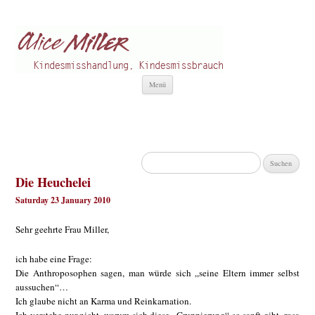
Alice Miller de
Kindesmisshandlung
Zum
Menü
Inhalt
springen
Suchen
nach:
Die Heuchelei
Saturday 23 January 2010
Sehr geehrte Frau Miller,
ich habe eine Frage:
Die Anthroposophen sagen, man würde sich „seine Eltern immer selbst
aussuchen“…
Ich glaube nicht an Karma und Reinkarnation.