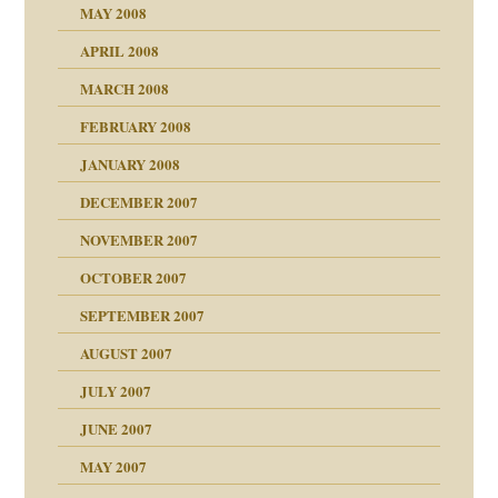
MAY 2008
APRIL 2008
indlicher
MARCH 2008
FEBRUARY 2008
27. Juni 2008
JANUARY 2008
che und Staat
DECEMBER 2007
NOVEMBER 2007
tzen?
OCTOBER 2007
?
SEPTEMBER 2007
e Heilen?
"
AUGUST 2007
erarbeit
JULY 2007
mich in meiner
JUNE 2007
 Tabu
MAY 2007
en
n
heit
n"