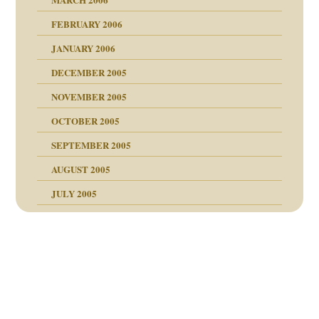
ums…
FEBRUARY 2006
JANUARY 2006
ruckt
nen Kinder
DECEMBER 2005
s Kindesmissbrauchs
NOVEMBER 2005
OCTOBER 2005
nd
SEPTEMBER 2005
AUGUST 2005
JULY 2005
Beitragsnavigation