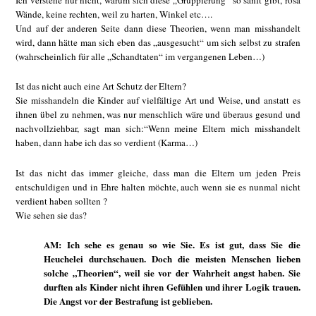
Ich verstehe nur nicht, warum sich diese „Gruppierung“ so sanft gibt, rosa
Wände, keine rechten, weil zu harten, Winkel etc….
Und auf der anderen Seite dann diese Theorien, wenn man misshandelt
wird, dann hätte man sich eben das „ausgesucht“ um sich selbst zu strafen
(wahrscheinlich für alle „Schandtaten“ im vergangenen Leben…)
Ist das nicht auch eine Art Schutz der Eltern?
Sie misshandeln die Kinder auf vielfältige Art und Weise, und anstatt es
ihnen übel zu nehmen, was nur menschlich wäre und überaus gesund und
nachvollziehbar, sagt man sich:“Wenn meine Eltern mich misshandelt
haben, dann habe ich das so verdient (Karma…)
Ist das nicht das immer gleiche, dass man die Eltern um jeden Preis
entschuldigen und in Ehre halten möchte, auch wenn sie es nunmal nicht
verdient haben sollten ?
Wie sehen sie das?
AM: Ich sehe es genau so wie Sie. Es ist gut, dass Sie die
Heuchelei durchschauen. Doch die meisten Menschen lieben
solche „Theorien“, weil sie vor der Wahrheit angst haben. Sie
durften als Kinder nicht ihren Gefühlen und ihrer Logik trauen.
Die Angst vor der Bestrafung ist geblieben.