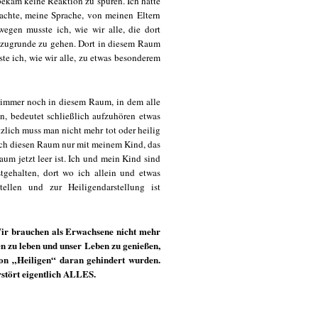
bekam keine Reaktion zu spüren. Ich hatte
achte, meine Sprache, von meinen Eltern
egen musste ich, wie wir alle, die dort
t zugrunde zu gehen. Dort in diesem Raum
e ich, wie wir alle, zu etwas besonderem
n immer noch in diesem Raum, in dem alle
n, bedeutet schließlich aufzuhören etwas
tzlich muss man nicht mehr tot oder heilig
 ich diesen Raum nur mit meinem Kind, das
aum jetzt leer ist. Ich und mein Kind sind
tgehalten, dort wo ich allein und etwas
llen und zur Heiligendarstellung ist
 Wir brauchen als Erwachsene nicht mehr
ten zu leben und unser Leben zu genießen,
von „Heiligen“ daran gehindert wurden.
rstört eigentlich ALLES.