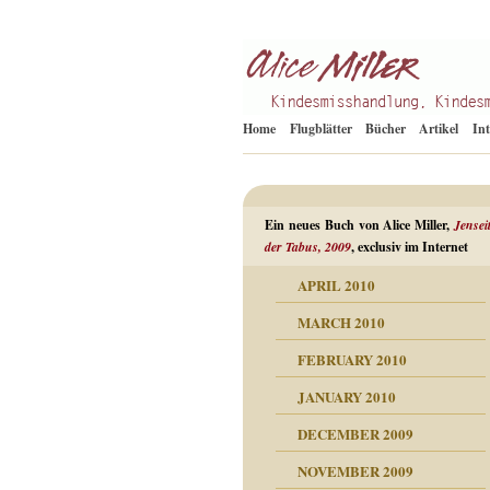
Kindesmisshandlung
Alice Miller de
Home
Flugblätter
Bücher
Artikel
In
Ein neues Buch von Alice Miller,
Jensei
der Tabus, 2009
, exclusiv im Internet
APRIL 2010
ORMATION
MARCH 2010
mation
n als Abwehr
FEBRUARY 2010
esuchten Tränen
JANUARY 2010
hüllt
erungen ausgraben
DECEMBER 2009
dgefühle
erwirrende Psychoanalyse
ampf um die eigene
eschuldete Wut
NOVEMBER 2009
digkeit
nicht mehr im Keis drehen
flosigkeit