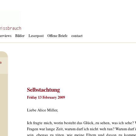
Zum
terviews
Bilder
Leserpost
Offene Briefe
contact
Inhalt
springen
ts
Selbstachtung
Friday 13 February 2009
Liebe Alice Miller,
Ich fragte mich, worin besteht das Glück, zu sehen, was ich sehe?
Fragen war lange Zeit, warum darf ich nicht weh tun? Warum darf 
sein, ebenso zu töten, wie meine Eltern und davon zu komme