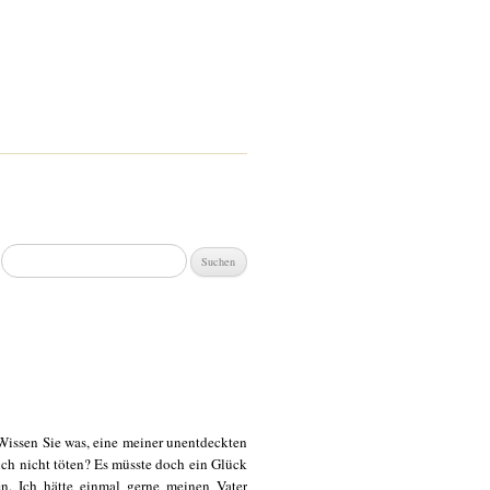
Suchen
nach:
 Wissen Sie was, eine meiner unentdeckten
ich nicht töten? Es müsste doch ein Glück
n. Ich hätte einmal gerne meinen Vater