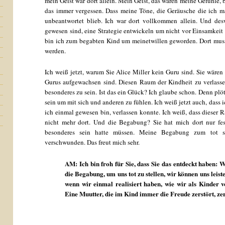
mein Geist war dort allein. Mein Geist, das waren meine Gefühle, 
das immer vergessen. Dass meine Töne, die Geräusche die ich m
unbeantwortet blieb. Ich war dort vollkommen allein. Und desw
gewesen sind, eine Strategie entwickeln um nicht vor Einsamkei
bin ich zum begabten Kind um meinetwillen geworden. Dort musst
werden.
Ich weiß jetzt, warum Sie Alice Miller kein Guru sind. Sie wäre
Gurus aufgewachsen sind. Diesen Raum der Kindheit zu verlasse
besonderes zu sein. Ist das ein Glück? Ich glaube schon. Denn plö
sein um mit sich und anderen zu fühlen. Ich weiß jetzt auch, dass
ich einmal gewesen bin, verlassen konnte. Ich weiß, dass dieser R
nicht mehr dort. Und die Begabung? Sie hat mich dort nur fes
besonderes sein hatte müssen. Meine Begabung zum tot ste
verschwunden. Das freut mich sehr.
AM: Ich bin froh für Sie, dass Sie das entdeckt haben:
die Begabung, um uns tot zu stellen, wir können uns leis
wenn wir einmal realisiert haben, wie wir als Kinder 
Eine Muutter, die im Kind immer die Freude zerstört, ze