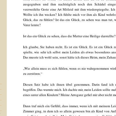
ausgegraben und ihm nachträglich noch den Schädel einges
verzweifelte Geste eine Art Mitleid mit ihm wiederspiegelte. Ic
Wollte ich ihn wecken? Ich fühlte mich vor ihm als Kind wehrlos
Glück, das zu fühlen? Ist das ein Glück, zu sehen was man tut,
Vater lernte?
Ist das ein Glück zu sehen, dass die Mutter eine Heilige darstellte?
Ich glaube, Sie haben recht. Es ist ein Glück. Es ist ein Glück z
spielte, wie sehr ich selbst mein Leiden als etwas besonderes ans
Das musste ich wohl sein, sonst hätte ich dieses Heim, mein Zuhaus
„Wie allein muss es sich fühlen, wenn es nie wahrgenommen wird
zu zerstören.“
Diesen Satz habe ich ihnen übel genommen. Darin fand ich 
begriffen. Das wurmte mich. Ich dachte mir, mein Leiden sollte me
eines unter allen Kindern? Meine Arroganz gefiel mir aber nicht m
Dann traf mich ein Gefühl, dass immer, wenn ich mit meinem Lei
Zimmer ging, in dem ich so allein gewesen bin als Kind von An
r