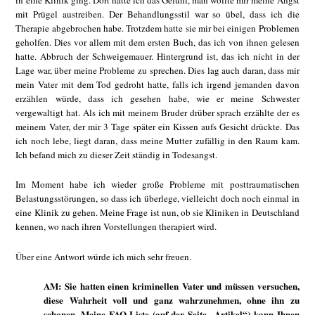
in eine Klinik ging. Dort hatte ich das Gefühl, man wollte mir meine Angst
mit Prügel austreiben. Der Behandlungsstil war so übel, dass ich die
Therapie abgebrochen habe. Trotzdem hatte sie mir bei einigen Problemen
geholfen. Dies vor allem mit dem ersten Buch, das ich von ihnen gelesen
hatte. Abbruch der Schweigemauer. Hintergrund ist, das ich nicht in der
Lage war, über meine Probleme zu sprechen. Dies lag auch daran, dass mir
mein Vater mit dem Tod gedroht hatte, falls ich irgend jemanden davon
erzählen würde, dass ich gesehen habe, wie er meine Schwester
vergewaltigt hat. Als ich mit meinem Bruder drüber sprach erzählte der es
meinem Vater, der mir 3 Tage später ein Kissen aufs Gesicht drückte. Das
ich noch lebe, liegt daran, dass meine Mutter zufällig in den Raum kam.
Ich befand mich zu dieser Zeit ständig in Todesangst.
Im Moment habe ich wieder große Probleme mit posttraumatischen
Belastungsstörungen, so dass ich überlege, vielleicht doch noch einmal in
eine Klinik zu gehen. Meine Frage ist nun, ob sie Kliniken in Deutschland
kennen, wo nach ihren Vorstellungen therapiert wird.
Über eine Antwort würde ich mich sehr freuen.
AM: Sie hatten einen kriminellen Vater und müssen versuchen,
diese Wahrheit voll und ganz wahrzunehmen, ohne ihn zu
schonen. Meine FAQ Liste (auf der Seite „Artikel“) kann Ihnen