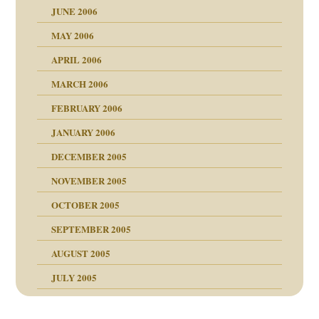
JUNE 2006
tung
rn wäre. . .
MAY 2006
APRIL 2006
MARCH 2006
ums…
FEBRUARY 2006
JANUARY 2006
ruckt
nen Kinder
DECEMBER 2005
s Kindesmissbrauchs
NOVEMBER 2005
OCTOBER 2005
nd
SEPTEMBER 2005
AUGUST 2005
JULY 2005