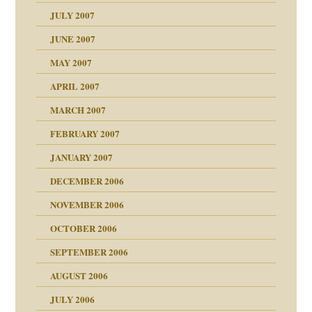
erarbeit
JULY 2007
mich in meiner
JUNE 2007
 Tabu
MAY 2007
en
n
heit
n"
APRIL 2007
MARCH 2007
milie
mit voller Absicht!"
ämpfung
FEBRUARY 2007
walt
antwortet
tive?
Gene!
JANUARY 2007
ung
utem Grund
DECEMBER 2006
Gene!
se durch einen
NOVEMBER 2006
OCTOBER 2006
SEPTEMBER 2006
AUGUST 2006
ollt"
JULY 2006
chaft