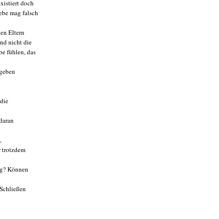
xistiert doch
ebe mag falsch
den Eltern
nd nicht die
e fühlen, das
 geben
 die
 daran
,
r trotzdem
ung? Können
 Schließen