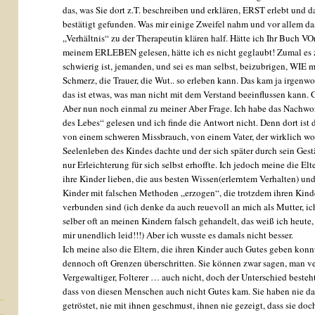
das, was Sie dort z.T. beschreiben und erklären, ERST erlebt und d
bestätigt gefunden. Was mir einige Zweifel nahm und vor allem da
„Verhältnis“ zu der Therapeutin klären half. Hätte ich Ihr Buch VO
meinem ERLEBEN gelesen, hätte ich es nicht geglaubt! Zumal es 
schwierig ist, jemanden, und sei es man selbst, beizubrigen, WIE 
Schmerz, die Trauer, die Wut.. so erleben kann. Das kam ja irgenw
das ist etwas, was man nicht mit dem Verstand beeinflussen kann. 
Aber nun noch einmal zu meiner Aber Frage. Ich habe das Nachwo
des Lebes“ gelesen und ich finde die Antwort nicht. Denn dort ist 
von einem schweren Missbrauch, von einem Vater, der wirklich wo
Seelenleben des Kindes dachte und der sich später durch sein Ges
nur Erleichterung für sich selbst erhoffte. Ich jedoch meine die Elte
ihre Kinder lieben, die aus besten Wissen(erlerntem Verhalten) un
Kinder mit falschen Methoden „erzogen“, die trotzdem ihren Kind
verbunden sind (ich denke da auch reuevoll an mich als Mutter, i
selber oft an meinen Kindern falsch gehandelt, das weiß ich heute,
mir unendlich leid!!!) Aber ich wusste es damals nicht besser.
Ich meine also die Eltern, die ihren Kinder auch Gutes geben konn
dennoch oft Grenzen überschritten. Sie können zwar sagen, man v
Vergewaltiger, Folterer … auch nicht, doch der Unterschied besteh
dass von diesen Menschen auch nicht Gutes kam. Sie haben nie da
getröstet, nie mit ihnen geschmust, ihnen nie gezeigt, dass sie doc