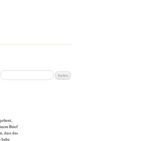
Suchen
nach:
gefreut,
einem Brief
n, dass das
h habe