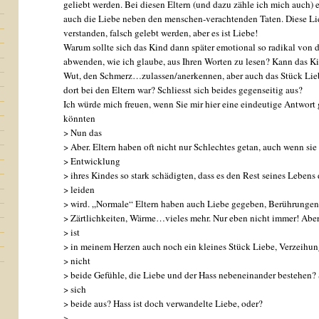
geliebt werden. Bei diesen Eltern (und dazu zähle ich mich auch) e
auch die Liebe neben den menschen-verachtenden Taten. Diese Li
verstanden, falsch gelebt werden, aber es ist Liebe!
Warum sollte sich das Kind dann später emotional so radikal von 
abwenden, wie ich glaube, aus Ihren Worten zu lesen? Kann das Ki
Wut, den Schmerz…zulassen/anerkennen, aber auch das Stück Lieb
dort bei den Eltern war? Schliesst sich beides gegenseitig aus?
Ich würde mich freuen, wenn Sie mir hier eine eindeutige Antwort
könnten
> Nun das
> Aber. Eltern haben oft nicht nur Schlechtes getan, auch wenn sie
> Entwicklung
> ihres Kindes so stark schädigten, dass es den Rest seines Lebens
> leiden
> wird. „Normale“ Eltern haben auch Liebe gegeben, Berührungen
> Zärtlichkeiten, Wärme…vieles mehr. Nur eben nicht immer! Abe
> ist
> in meinem Herzen auch noch ein kleines Stück Liebe, Verzeih
> nicht
> beide Gefühle, die Liebe und der Hass nebeneinander bestehen?
> sich
> beide aus? Hass ist doch verwandelte Liebe, oder?
>