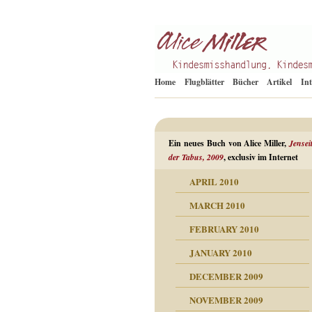
Kindesmisshandlung
Alice Miller de
Home
Flugblätter
Bücher
Artikel
In
Ein neues Buch von Alice Miller,
Jensei
der Tabus, 2009
, exclusiv im Internet
APRIL 2010
ORMATION
MARCH 2010
mation
n als Abwehr
FEBRUARY 2010
esuchten Tränen
JANUARY 2010
hüllt
erungen ausgraben
DECEMBER 2009
dgefühle
erwirrende Psychoanalyse
ampf um die eigene
eschuldete Wut
NOVEMBER 2009
digkeit
nicht mehr im Keis drehen
flosigkeit