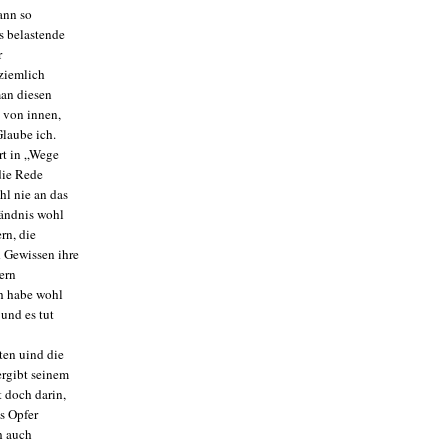
ann so
s belastende
r
ziemlich
man diesen
o von innen,
Glaube ich.
rt in „Wege
die Rede
hl nie an das
tändnis wohl
rn, die
d Gewissen ihre
ern
ch habe wohl
 und es tut
ten uind die
ergibt seinem
t doch darin,
s Opfer
h auch