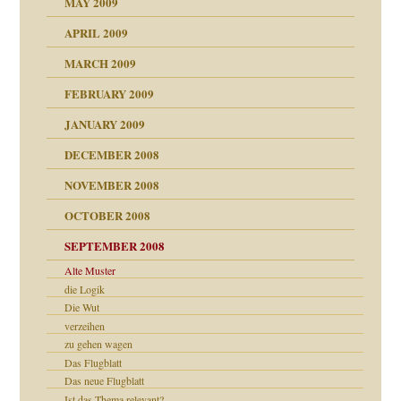
MAY 2009
APRIL 2009
online
CH
MARCH 2009
FEBRUARY 2009
JANUARY 2009
DECEMBER 2008
NOVEMBER 2008
ch war
OCTOBER 2008
SEPTEMBER 2008
Alte Muster
die Logik
tern
Die Wut
verzeihen
zu gehen wagen
Das Flugblatt
Das neue Flugblatt
Ist das Thema relevant?