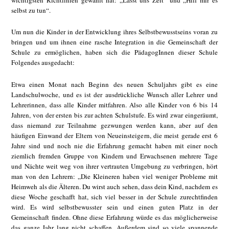
wichtigsten Richtlinien gewählt hat: „Lasst uns Zeit“ und „Hilf mir es
selbst zu tun“.
Um nun die Kinder in der Entwicklung ihres Selbstbewusstseins voran zu
bringen und um ihnen eine rasche Integration in die Gemeinschaft der
Schule zu ermöglichen, haben sich die PädagogInnen dieser Schule
Folgendes ausgedacht:
Etwa einen Monat nach Beginn des neuen Schuljahrs gibt es eine
Landschulwoche, und es ist der ausdrückliche Wunsch aller Lehrer und
Lehrerinnen, dass alle Kinder mitfahren. Also alle Kinder von 6 bis 14
Jahren, von der ersten bis zur achten Schulstufe. Es wird zwar eingeräumt,
dass niemand zur Teilnahme gezwungen werden kann, aber auf den
häufigen Einwand der Eltern von Neueinsteigern, die meist gerade erst 6
Jahre sind und noch nie die Erfahrung gemacht haben mit einer noch
ziemlich fremden Gruppe von Kindern und Erwachsenen mehrere Tage
und Nächte weit weg von ihrer vertrauten Umgebung zu verbringen, hört
man von den Lehrern: „Die Kleineren haben viel weniger Probleme mit
Heimweh als die Älteren. Du wirst auch sehen, dass dein Kind, nachdem es
diese Woche geschafft hat, sich viel besser in der Schule zurechtfinden
wird. Es wird selbstbewusster sein und einen guten Platz in der
Gemeinschaft finden. Ohne diese Erfahrung würde es das möglicherweise
das ganze Jahr lang nicht schaffen. Außerdem sind so viele spannende