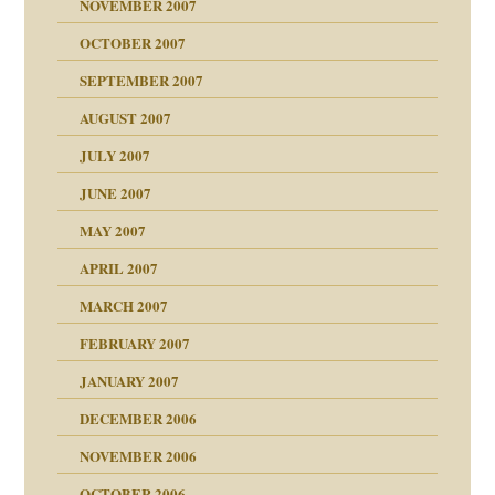
NOVEMBER 2007
tzen?
OCTOBER 2007
?
SEPTEMBER 2007
e Heilen?
"
AUGUST 2007
erarbeit
JULY 2007
mich in meiner
JUNE 2007
 Tabu
MAY 2007
en
n
heit
n"
APRIL 2007
MARCH 2007
milie
mit voller Absicht!"
ämpfung
FEBRUARY 2007
walt
antwortet
tive?
Gene!
JANUARY 2007
ung
utem Grund
DECEMBER 2006
Gene!
se durch einen
NOVEMBER 2006
OCTOBER 2006