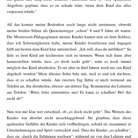
Angebote geplant, dass es zu schade wäre, wenn dein Kind das alles
verpassen würde.“
All das konnte meine Bedenken noch lange nicht zerstreuen, obwohl
meine beiden Söhne als Quereinsteiger „schon“ 8 und 9 Jahre alt waren.
Die Montessori-Pädagoginnen meiner Kinder kamen nun zu dem Schluss,
dass ich Schwierigkeiten habe, meine Kinder loszulassen und dagegen
hilft am besten dem Kind klar mitzuteilen: „Ich will, dass du mitfährst!“ So
fiele es dem Kind am leichtesten sich zu trennen. Wenn sich dann aber
herausstellen würde, dass „es doch nicht geht“, wäre es noch immer
möglich das Kind abzuholen. Es sei aber in fünf Jahren noch nie ein Kind
abgeholt worden! Mein ältester Sohn fuhr mit, weil er und ich dachten,
dass er es schaffen würde. Am zweiten Tag flehte er mich weinend am
Telefon an, ihn abzuholen, ebenso am dritten Tag. Kommentar der Lehrerin
am Telefon: “Bitte, bitte unterstütze uns! Er kann es schaffen! Hol ihn
nicht ab!“
Nun war mir klar, wer entschied, ob „es doch nicht geht“. Das Weinen des
Kindes war absolut nicht ausschlaggebend. Sie glauben, dass diese
quälenden Gefühle der Kinder sich verflüchtigen, sobald sie zusammen in
Unternehmungen und Spiel verwickelt sind. Dass die Kinder „es schaffen“,
dass sie „durch die Erfahrung wachsen“, während sie von den Lehrern und