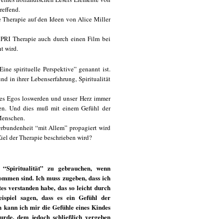
reffend.
e Therapie auf den Ideen von Alice Miller
 PRI Therapie auch durch einen Film bei
t wird.
Eine spirituelle Perspektive” genannt ist.
und in ihrer Lebenserfahrung, Spiritualität
n des Egos loswerden und unser Herz immer
en. Und dies muß mit einem Gefühl der
Menschen.
Verbundenheit “mit Allem” propagiert wird
iel der Therapie beschrieben wird?
Spiritualität” zu gebrauchen, wenn
ommen sind. Ich muss zugeben, dass ich
es verstanden habe, das so leicht durch
spiel sagen, dass es ein Gefühl der
 kann ich mir die Gefühle eines Kindes
 wurde, dem jedoch schließlich vergeben