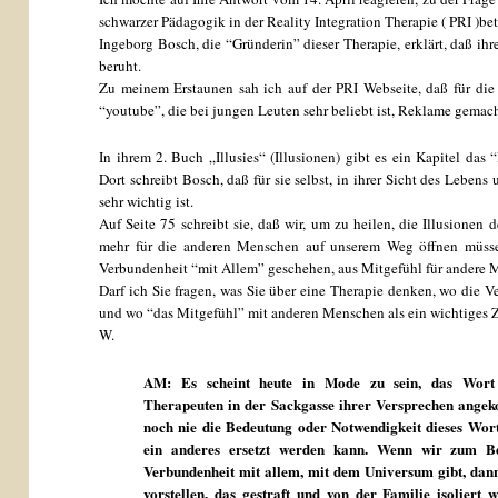
schwarzer Pädagogik in der Reality Integration Therapie ( PRI )bet
Ingeborg Bosch, die “Gründerin” dieser Therapie, erklärt, daß ihr
beruht.
Zu meinem Erstaunen sah ich auf der PRI Webseite, daß für die
“youtube”, die bei jungen Leuten sehr beliebt ist, Reklame gemach
In ihrem 2. Buch „Illusies“ (Illusionen) gibt es ein Kapitel das “
Dort schreibt Bosch, daß für sie selbst, in ihrer Sicht des Lebens 
sehr wichtig ist.
Auf Seite 75 schreibt sie, daß wir, um zu heilen, die Illusione
mehr für die anderen Menschen auf unserem Weg öffnen müss
Verbundenheit “mit Allem” geschehen, aus Mitgefühl für andere 
Darf ich Sie fragen, was Sie über eine Therapie denken, wo die 
und wo “das Mitgefühl” mit anderen Menschen als ein wichtiges Z
W.
AM: Es scheint heute in Mode zu sein, das Wort “
Therapeuten in der Sackgasse ihrer Versprechen angek
noch nie die Bedeutung oder Notwendigkeit dieses Wort
ein anderes ersetzt werden kann. Wenn wir zum Bei
Verbundenheit mit allem, mit dem Universum gibt, dann
vorstellen, das gestraft und von der Familie isoliert