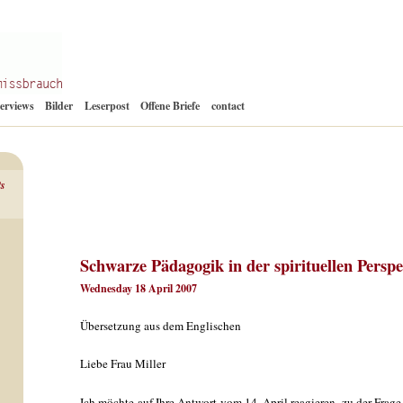
Zum
terviews
Bilder
Leserpost
Offene Briefe
contact
Inhalt
springen
ts
Schwarze Pädagogik in der spirituellen Perspe
Wednesday 18 April 2007
Übersetzung aus dem Englischen
Liebe Frau Miller
Ich möchte auf Ihre Antwort vom 14. April reagieren, zu der Frag