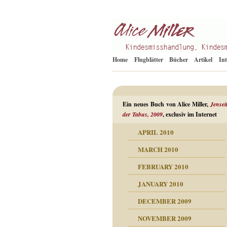
Kindesmisshandlung
Alice Miller de
Home
Flugblätter
Bücher
Artikel
In
Ein neues Buch von Alice Miller,
Jensei
der Tabus, 2009
, exclusiv im Internet
APRIL 2010
ORMATION
MARCH 2010
mation
n als Abwehr
FEBRUARY 2010
esuchten Tränen
JANUARY 2010
hüllt
erungen ausgraben
DECEMBER 2009
dgefühle
erwirrende Psychoanalyse
ampf um die eigene
eschuldete Wut
NOVEMBER 2009
digkeit
nicht mehr im Keis drehen
flosigkeit