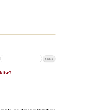
Suchen
nach:
ktive?
e eines holländischen Lesers Elemente von