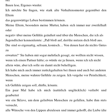
bei
Ihnen lese, Eigenes wieder.
Ich möchte Sie fragen, wie stark alte Verhaltensmuster gegenüber den
Eltern
das gegenwärtige Leben bestimmen können.
Meine Eltern, besonders meine Mutter, haben sich immer nur zweifelhaft
oder
negativ über meine Gefühle geäußert und über die Menschen, die ich als
Jugendlicher kennenlernte: „Paß bloß auf, der/die nutzen dich bloß aus.
Die sind so eigenartig, seltsam, komisch… Von denen hast du nichts Gutes
zu
erwarten!“ Sie haben mir sogar mehrfach gesagt, sie wollten nicht wissen,
wenn ich einen Partner hätte; es würde sie ja freuen, wenn ich ich nicht
allein wäre, aber ich solle sie damit nicht behelligen.
Ich habe mich auch immer zurückgehalten bei ihnen und auch bei anderen
Menschen, meine wahren Gefühle zu zeigen. Ich vergehe vor Peinlichkeit,
wenn
ich Gefühle zeigen soll, dürfte, könnte.
Ein paar Mal habe ich mich (natürlich unglücklich) verliebt und
gearbeitet
wie ein Sklave, um dem geliebten Menschen zu gefallen, habe ihm stets
versucht,
alle Wünsche von den Lippen abzulesen und immer gehofft, die Liebe (die