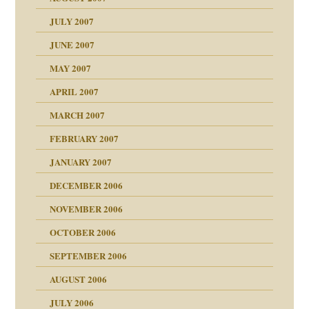
erarbeit
JULY 2007
mich in meiner
JUNE 2007
 Tabu
MAY 2007
en
n
heit
n"
APRIL 2007
MARCH 2007
milie
mit voller Absicht!"
ämpfung
FEBRUARY 2007
walt
antwortet
tive?
Gene!
JANUARY 2007
ung
utem Grund
DECEMBER 2006
Gene!
se durch einen
NOVEMBER 2006
OCTOBER 2006
SEPTEMBER 2006
AUGUST 2006
ollt"
JULY 2006
chaft