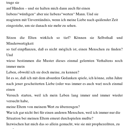
trage sie
auf Händen – und sie halten mich dann auch für einen
liebens“würdigen“ aber nie liebens“werten“ Mann. Und sie
reagieren mit Unverständnis, wenn ich meine Liebe nach quälender Zeit
eingestehe, um sie danach nie mehr zu sehen.
Sitzen die Elten wirklich so tief? Können sie Selbsthaß und
Minderwertigkeit
so tief einpflanzen, daß es nicht möglich ist, einen Menschen zu finden?
Und
wieso bestimmen die Muster dieses einmal gelernten Verhaltens noch
immer mein
Leben, obwohl ich sie doch meine, zu kennen?
Ist es so, daß ich mit dem absurden Gedanken spiele, ich könne, zehn Jahre
nach jener gescheiterten Liebe (oder was immer es auch war) noch einmal
einen
Versuch starten, weil ich mein Leben lang immer und immer wieder
versucht habe,
meine Eltern von meinem Wert zu überzeugen?
War ich gar nicht frei für einen anderen Menschen, weil ich immer nur die
Situation bei meinen Eltern erneut durchspielen mußte?
Inzwischen hat mich das so allein gemacht, wie sie mir prophezeihten, zu