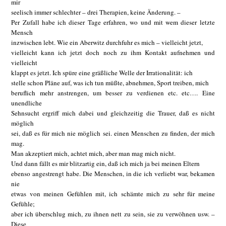
mir
seelisch immer schlechter – drei Therapien, keine Änderung. –
Per Zufall habe ich dieser Tage erfahren, wo und mit wem dieser letzte
Mensch
inzwischen lebt. Wie ein Aberwitz durchfuhr es mich – vielleicht jetzt,
vielleicht kann ich jetzt doch noch zu ihm Kontakt aufnehmen und
vielleicht
klappt es jetzt. Ich spüre eine gräßliche Welle der Irrationalität: ich
stelle schon Pläne auf, was ich tun müßte, abnehmen, Sport treiben, mich
beruflich mehr anstrengen, um besser zu verdienen etc. etc…. Eine
unendliche
Sehnsucht ergriff mich dabei und gleichzeitig die Trauer, daß es nicht
möglich
sei, daß es für mich nie möglich sei. einen Menschen zu finden, der mich
mag.
Man akzeptiert mich, achtet mich, aber man mag mich nicht.
Und dann fällt es mir blitzartig ein, daß ich mich ja bei meinen Eltern
ebenso angestrengt habe. Die Menschen, in die ich verliebt war, bekamen
nie
etwas von meinen Gefühlen mit, ich schämte mich zu sehr für meine
Gefühle;
aber ich überschlug mich, zu ihnen nett zu sein, sie zu verwöhnen usw. –
Diese