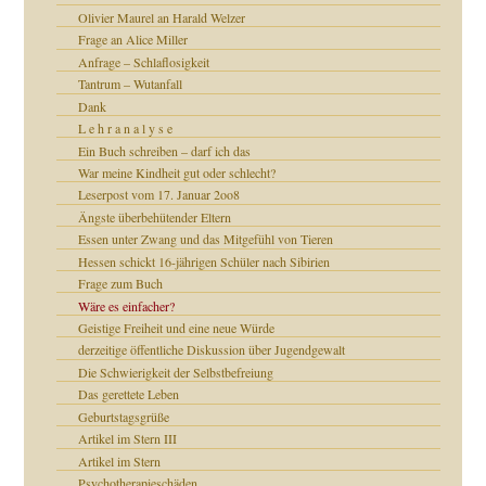
Olivier Maurel an Harald Welzer
tzen?
Frage an Alice Miller
Anfrage – Schlaflosigkeit
Tantrum – Wutanfall
Dank
e Heilen?
"
L e h r a n a l y s e
Ein Buch schreiben – darf ich das
War meine Kindheit gut oder schlecht?
mich in meiner
Leserpost vom 17. Januar 2oo8
Ängste überbehütender Eltern
Essen unter Zwang und das Mitgefühl von Tieren
Hessen schickt 16-jährigen Schüler nach Sibirien
heit
Frage zum Buch
Wäre es einfacher?
Geistige Freiheit und eine neue Würde
milie
derzeitige öffentliche Diskussion über Jugendgewalt
Die Schwierigkeit der Selbstbefreiung
Das gerettete Leben
Geburtstagsgrüße
Artikel im Stern III
Artikel im Stern
Psychotherapieschäden