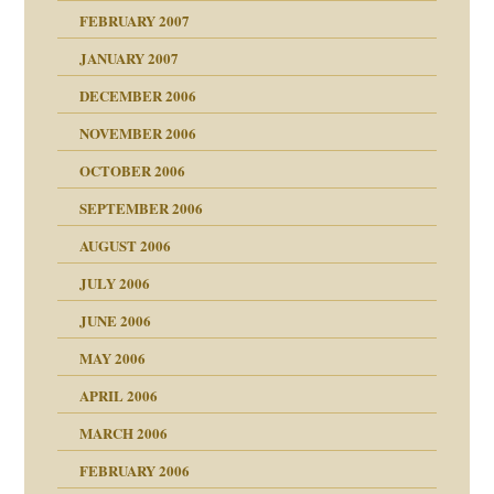
mit voller Absicht!"
ämpfung
FEBRUARY 2007
antwortet
tive?
Gene!
JANUARY 2007
ung
utem Grund
DECEMBER 2006
Gene!
se durch einen
NOVEMBER 2006
OCTOBER 2006
SEPTEMBER 2006
AUGUST 2006
ollt"
JULY 2006
chaft
JUNE 2006
tung
rn wäre. . .
MAY 2006
APRIL 2006
MARCH 2006
ums…
FEBRUARY 2006