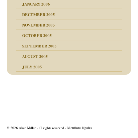
JANUARY 2006
ruckt
nen Kinder
DECEMBER 2005
s Kindesmissbrauchs
NOVEMBER 2005
OCTOBER 2005
nd
SEPTEMBER 2005
AUGUST 2005
JULY 2005
Beitragsnavigation
Mentions légales
© 2026 Alice Miller - all rights reserved -