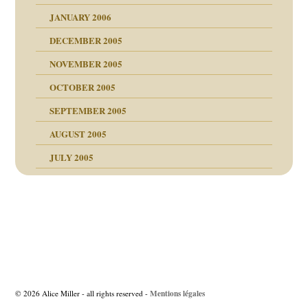
JANUARY 2006
ruckt
nen Kinder
DECEMBER 2005
s Kindesmissbrauchs
NOVEMBER 2005
OCTOBER 2005
nd
SEPTEMBER 2005
AUGUST 2005
JULY 2005
Beitragsnavigation
Mentions légales
© 2026 Alice Miller - all rights reserved -