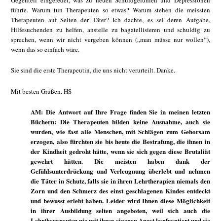
Gegenteil eingeredet, was zu neuen Schuldgefühlen und Depressionen
führte. Warum tun Therapeuten so etwas? Warum stehen die meissten
Therapeuten auf Seiten der Täter? Ich dachte, es sei deren Aufgabe,
Hilfesuchenden zu helfen, anstelle zu bagatellisieren und schuldig zu
sprechen, wenn wir nicht vergeben können („man müsse nur wollen“),
wenn das so einfach wäre.
Sie sind die erste Therapeutin, die uns nicht verurteilt. Danke.
Mit besten Grüßen. HS
AM: Die Antwort auf Ihre Frage finden Sie in meinen letzten
Büchern: Die Therapeuten bilden keine Ausnahme, auch sie
wurden, wie fast alle Menschen, mit Schlägen zum Gehorsam
erzogen, also fürchten sie bis heute die Bestrafung, die ihnen in
der Kindheit gedroht hätte, wenn sie sich gegen diese Brutaliät
gewehrt hätten. Die meisten haben dank der
Gefühlsunterdrückung und Verleugnung überlebt und nehmen
die Täter in Schutz, falls sie in ihren Lehrtherapien niemals den
Zorn und den Schmerz des einst geschlagenen Kindes entdeckt
und bewusst erlebt haben. Leider wird Ihnen diese Möglichkeit
in ihrer Ausbildung selten angeboten, weil sich auch die
Lehrtherapeuten nie mit ihrer eigenen Angst konfrontiert und sie