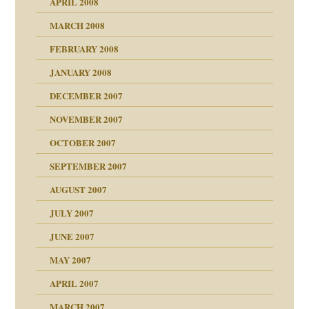
APRIL 2008
indlicher
MARCH 2008
FEBRUARY 2008
27. Juni 2008
JANUARY 2008
che und Staat
DECEMBER 2007
NOVEMBER 2007
tzen?
OCTOBER 2007
?
SEPTEMBER 2007
e Heilen?
"
AUGUST 2007
erarbeit
JULY 2007
mich in meiner
JUNE 2007
 Tabu
MAY 2007
en
n
heit
n"
APRIL 2007
MARCH 2007