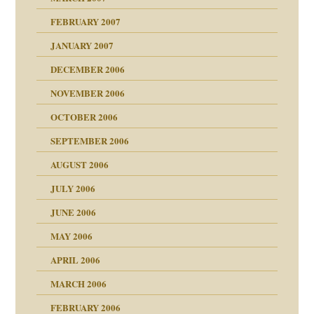
milie
mit voller Absicht!"
ämpfung
FEBRUARY 2007
walt
antwortet
tive?
Gene!
JANUARY 2007
ung
utem Grund
DECEMBER 2006
Gene!
se durch einen
NOVEMBER 2006
OCTOBER 2006
SEPTEMBER 2006
AUGUST 2006
ollt"
JULY 2006
chaft
JUNE 2006
tung
rn wäre. . .
MAY 2006
APRIL 2006
MARCH 2006
ums…
FEBRUARY 2006