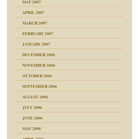
MAY 2007
en
n
heit
n"
APRIL 2007
MARCH 2007
milie
mit voller Absicht!"
ämpfung
FEBRUARY 2007
walt
antwortet
tive?
Gene!
JANUARY 2007
ung
utem Grund
DECEMBER 2006
Gene!
se durch einen
NOVEMBER 2006
OCTOBER 2006
SEPTEMBER 2006
AUGUST 2006
ollt"
JULY 2006
chaft
JUNE 2006
tung
rn wäre. . .
MAY 2006
APRIL 2006