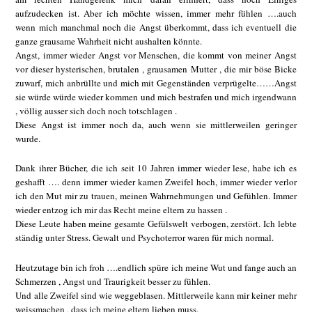
aufzudecken ist. Aber ich möchte wissen, immer mehr fühlen ….auch
wenn mich manchmal noch die Angst überkommt, dass ich eventuell die
ganze grausame Wahrheit nicht aushalten könnte.
Angst, immer wieder Angst vor Menschen, die kommt von meiner Angst
vor dieser hysterischen, brutalen , grausamen Mutter , die mir böse Bicke
zuwarf, mich anbrüllte und mich mit Gegenständen verprügelte……Angst
sie würde würde wieder kommen und mich bestrafen und mich irgendwann
, völlig ausser sich doch noch totschlagen .
Diese Angst ist immer noch da, auch wenn sie mittlerweilen geringer
wurde.
Dank ihrer Bücher, die ich seit 10 Jahren immer wieder lese, habe ich es
geshafft …. denn immer wieder kamen Zweifel hoch, immer wieder verlor
ich den Mut mir zu trauen, meinen Wahrnehmungen und Gefühlen. Immer
wieder entzog ich mir das Recht meine eltern zu hassen .
Diese Leute haben meine gesamte Gefülswelt verbogen, zerstört. Ich lebte
ständig unter Stress. Gewalt und Psychoterror waren für mich normal.
Heutzutage bin ich froh ….endlich spüre ich meine Wut und fange auch an
Schmerzen , Angst und Traurigkeit besser zu fühlen.
Und alle Zweifel sind wie weggeblasen. Mittlerweile kann mir keiner mehr
weissmachen , dass ich meine eltern lieben muss.