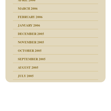
MARCH 2006
ums…
FEBRUARY 2006
JANUARY 2006
ruckt
nen Kinder
DECEMBER 2005
s Kindesmissbrauchs
NOVEMBER 2005
OCTOBER 2005
nd
SEPTEMBER 2005
AUGUST 2005
JULY 2005
Beitragsnavigation