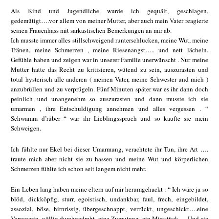
Als Kind und Jugendliche wurde ich gequält, geschlagen,
gedemütigt….vor allem von meiner Mutter, aber auch mein Vater reagierte
seinen Frauenhass mit sarkastischen Bemerkungen an mir ab.
Ich musste immer alles stillschweigend runterschlucken, meine Wut, meine
Tränen, meine Schmerzen , meine Riesenangst….. und nett lächeln.
Gefühle haben und zeigen war in unserer Familie unerwünscht . Nur meine
Mutter hatte das Recht zu kritisieren, wütend zu sein, auszurasten und
total hysterisch alle anderen ( meinen Vater, meine Schwester und mich )
anzubrüllen und zu verprügeln. Fünf Minuten später war es ihr dann doch
peinlich und unangenehm so auszurasten und dann musste ich sie
umarmen , ihre Entschuldigung annehmen und alles vergessen . “
Schwamm d’rüber “ war ihr Lieblingsspruch und so kaufte sie mein
Schweigen.
Ich fühlte nur Ekel bei dieser Umarmung, verachtete ihr Tun, ihre Art ….
traute mich aber nicht sie zu hassen und meine Wut und körperlichen
Schmerzen fühlte ich schon seit langem nicht mehr.
Ein Leben lang haben meine eltern auf mir herumgehackt : “ Ich wäre ja so
blöd, dickköpfig, sturr, egoistisch, undankbar, faul, frech, eingebildet,
assozial, böse, hirnrissig, übergeschnappt, verrückt, ungeschickt….eine
Versagerin, völlig durchgedreht, eine Zumutung, ein Miststück…..Und sie