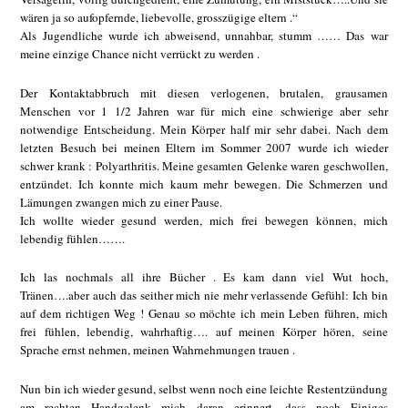
wären ja so aufopfernde, liebevolle, grosszügige eltern .“
Als Jugendliche wurde ich abweisend, unnahbar, stumm …… Das war
meine einzige Chance nicht verrückt zu werden .
Der Kontaktabbruch mit diesen verlogenen, brutalen, grausamen
Menschen vor 1 1/2 Jahren war für mich eine schwierige aber sehr
notwendige Entscheidung. Mein Körper half mir sehr dabei. Nach dem
letzten Besuch bei meinen Eltern im Sommer 2007 wurde ich wieder
schwer krank : Polyarthritis. Meine gesamten Gelenke waren geschwollen,
entzündet. Ich konnte mich kaum mehr bewegen. Die Schmerzen und
Lämungen zwangen mich zu einer Pause.
Ich wollte wieder gesund werden, mich frei bewegen können, mich
lebendig fühlen…….
Ich las nochmals all ihre Bücher . Es kam dann viel Wut hoch,
Tränen….aber auch das seither mich nie mehr verlassende Gefühl: Ich bin
auf dem richtigen Weg ! Genau so möchte ich mein Leben führen, mich
frei fühlen, lebendig, wahrhaftig…. auf meinen Körper hören, seine
Sprache ernst nehmen, meinen Wahrnehmungen trauen .
Nun bin ich wieder gesund, selbst wenn noch eine leichte Restentzündung
am rechten Handgelenk mich daran erinnert, dass noch Einiges