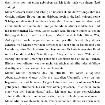
dass nichts von mir übrig geblieben ist. Ich fühle mich von ihrem Neid
verfolgt…
Mein Stiefvater schrie und schlug oft unseren Hund, der vor Angst ihm ins
Gesicht pullerte. Er zog ihn am Halsband hoch in die Luft während seine
Schläge mit dem Stock auf dem Rücken des Hundes prasselten, dann warf
er ihn durch den Garten, der Hund jaulte. Meine Mutter duldete das. Und
ich musste meiner Mutter zu Liebe stumm sein. Sie sagte immer, sei schön
lieb, reg dich nicht auf, nicht ärgern…Mutti hat dich lieb…Weder Wut,
Aufbegehren noch eingreifen waren mir gestattet. Abends lag dieses
Scheusal von Mensch vor dem Fernseher auf dem Sofa in Unterhemd und
Unterhose, seine Geschlechtsteile schauten raus. Er hatte immer eine Hand
in der Unterhose dabei. Sein Untergebiß lag auf dem Tisch. Während er
ständig auf seiner Unterlippe kaute und schmatze und er uns mit seinen
Blicken kontrollierte, wenn er nicht widerlich rumbrüllte oder abfällige
demütigende Bemerkungen über mich machte…
Meine Mutter ignorierte das, sie strickte. Das waren alltägliche
Abende….Meine Mutter wollte die sexuellen Übergriffe die er an mir
begangen hatte nicht sehen. Es gab keine Grenzen von offen zur Schau
getragenen Intimitäten bis zur weit offen gelassenen Toilettentür, wenn
einer von den beiden darauf saß… Ich habe nur diese schrecklichen
Träume, die oft auch nur schwarz sind, wo ich schreie, stumm schreie…
Meine Mutter konnte nicht müde werden mir ohne Unterlaß zu versichern,