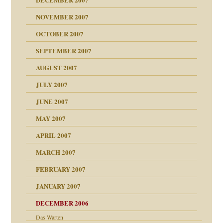
NOVEMBER 2007
tzen?
OCTOBER 2007
?
SEPTEMBER 2007
e Heilen?
"
AUGUST 2007
erarbeit
JULY 2007
mich in meiner
JUNE 2007
 Tabu
MAY 2007
en
n
heit
n"
APRIL 2007
MARCH 2007
milie
mit voller Absicht!"
ämpfung
FEBRUARY 2007
walt
antwortet
tive?
Gene!
JANUARY 2007
ung
utem Grund
DECEMBER 2006
Gene!
se durch einen
Das Warten