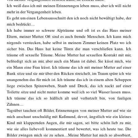
Ich weiß dass ich mit meinen Erinnerungen leben muss, aber ich will nicht
mehr in der Vergangenheit leben.
Es geht um einen Lebensausschnitt den ich noch nicht bewältigt habe, der
mich bedrückt…
Ich habe immer so schwere Alpträume und oft ist es das Haus meiner
Eltern, meiner Mutter. Oft sind es auch fremde Menschen. Ich kann mich
nirgends verstecken, habe selbst in meinem Zimmer keinen Platz wo ich
sicher bin. Das Haus hat keine Türen die man verschließen kann. Ich
träume oft sexuelle Träume. Meine Mutter hat sexuellen Kontakt mit mir,
befriedigt sich an mir, aber auch ein Mann ist dabei. Sie küsst mich, wie
ein Mann eine Frau küsst. Ich träume das ich mit meiner Mutter auf einer
Bank sitze und sie mir über den Rücken streichelt, im Traum spüre ich wie
unangenehm das für mich ist. Ich träume das ich in einem alten Schuppen
liege zwischen Spinnweben, Staub und Dreck, das ich nackt auf einer
Toilette sitze und nicht runter komme weil ich so viel Wasser lassen muss.
Ich träume das ich so häßlich alt und verhutzelt bin, von fauligen
Zähnen…
Tagsüber tauchen oft Bilder, Erinnerungen von meiner Mutter auf wie sie
mich anschaut unschuldig mit Kußmund, devot, ängstlich wie ein kleines
Kind mit klappernden Augen, die mir sagen, sei bitte schön lieb zu mir,
wie sie alles liebevoll kommentiert und bewertet, was ich heute tue. Die
Bilder zwingen mich sie zu sehen…Meine Mutter hat mich so absorbiert,