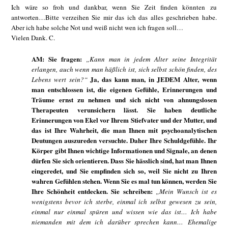
Ich wäre so froh und dankbar, wenn Sie Zeit finden könnten zu
antworten…Bitte verzeihen Sie mir das ich das alles geschrieben habe.
Aber ich habe solche Not und weiß nicht wen ich fragen soll…
Vielen Dank. C.
AM: Sie fragen:
„Kann man in jedem Alter seine Integrität
erlangen, auch wenn man häßlich ist, sich selbst schön finden, des
Ja, das kann man, in JEDEM Alter, wenn
Lebens wert sein?“
man entschlossen ist, die eigenen Gefühle, Erinnerungen und
Träume ernst zu nehmen und sich nicht von ahnungslosen
Therapeuten verunsichern lässt. Sie haben deutliche
Erinnerungen von Ekel vor Ihrem Stiefvater und der Mutter, und
das ist Ihre Wahrheit, die man Ihnen mit psychoanalytischen
Deutungen auszureden versuchte. Daher Ihre Schuldgefühle. Ihr
Körper gibt Ihnen wichtige Informationen und Signale, an denen
dürfen Sie sich orientieren. Dass Sie hässlich sind, hat man Ihnen
eingeredet, und Sie empfinden sich so, weil Sie nicht zu Ihren
wahren Gefühlen stehen. Wenn Sie es mal tun können, werden Sie
Ihre Schönheit entdecken. Sie schreiben:
„Mein Wunsch ist es
wenigstens bevor ich sterbe, einmal ich selbst gewesen zu sein,
einmal nur einmal spüren und wissen wie das ist… Ich habe
niemanden mit dem ich darüber sprechen kann… Ehemalige