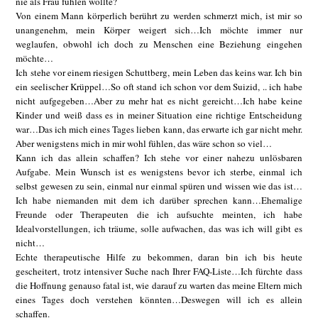
nie als Frau fühlen wollte?
Von einem Mann körperlich berührt zu werden schmerzt mich, ist mir so
unangenehm, mein Körper weigert sich…Ich möchte immer nur
weglaufen, obwohl ich doch zu Menschen eine Beziehung eingehen
möchte…
Ich stehe vor einem riesigen Schuttberg, mein Leben das keins war. Ich bin
ein seelischer Krüppel…So oft stand ich schon vor dem Suizid, .. ich habe
nicht aufgegeben…Aber zu mehr hat es nicht gereicht…Ich habe keine
Kinder und weiß dass es in meiner Situation eine richtige Entscheidung
war…Das ich mich eines Tages lieben kann, das erwarte ich gar nicht mehr.
Aber wenigstens mich in mir wohl fühlen, das wäre schon so viel…
Kann ich das allein schaffen? Ich stehe vor einer nahezu unlösbaren
Aufgabe. Mein Wunsch ist es wenigstens bevor ich sterbe, einmal ich
selbst gewesen zu sein, einmal nur einmal spüren und wissen wie das ist…
Ich habe niemanden mit dem ich darüber sprechen kann…Ehemalige
Freunde oder Therapeuten die ich aufsuchte meinten, ich habe
Idealvorstellungen, ich träume, solle aufwachen, das was ich will gibt es
nicht…
Echte therapeutische Hilfe zu bekommen, daran bin ich bis heute
gescheitert, trotz intensiver Suche nach Ihrer FAQ-Liste…Ich fürchte dass
die Hoffnung genauso fatal ist, wie darauf zu warten das meine Eltern mich
eines Tages doch verstehen könnten…Deswegen will ich es allein
schaffen.