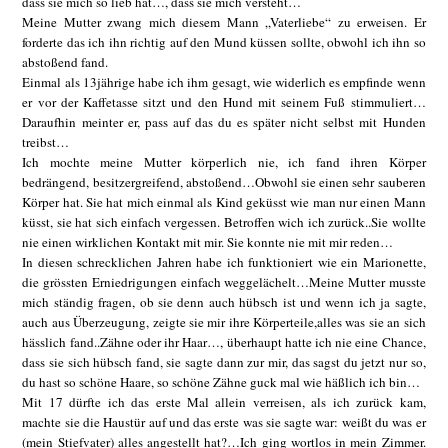
dass sie mich so lieb hat…, dass sie mich versteht…
Meine Mutter zwang mich diesem Mann „Vaterliebe“ zu erweisen. Er
forderte das ich ihn richtig auf den Mund küssen sollte, obwohl ich ihn so
abstoßend fand.
Einmal als 13jährige habe ich ihm gesagt, wie widerlich es empfinde wenn
er vor der Kaffetasse sitzt und den Hund mit seinem Fuß stimmuliert…
Daraufhin meinter er, pass auf das du es später nicht selbst mit Hunden
treibst…
Ich mochte meine Mutter körperlich nie, ich fand ihren Körper
bedrängend, besitzergreifend, abstoßend…Obwohl sie einen sehr sauberen
Körper hat. Sie hat mich einmal als Kind geküsst wie man nur einen Mann
küsst, sie hat sich einfach vergessen. Betroffen wich ich zurück..Sie wollte
nie einen wirklichen Kontakt mit mir. Sie konnte nie mit mir reden…
In diesen schrecklichen Jahren habe ich funktioniert wie ein Marionette,
die grössten Erniedrigungen einfach weggelächelt…Meine Mutter musste
mich ständig fragen, ob sie denn auch hübsch ist und wenn ich ja sagte,
auch aus Überzeugung, zeigte sie mir ihre Körperteile,alles was sie an sich
hässlich fand..Zähne oder ihr Haar…, überhaupt hatte ich nie eine Chance,
dass sie sich hübsch fand, sie sagte dann zur mir, das sagst du jetzt nur so,
du hast so schöne Haare, so schöne Zähne guck mal wie häßlich ich bin…
Mit 17 dürfte ich das erste Mal allein verreisen, als ich zurück kam,
machte sie die Haustür auf und das erste was sie sagte war: weißt du was er
(mein Stiefvater) alles angestellt hat?…Ich ging wortlos in mein Zimmer.