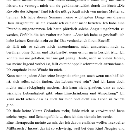
frisiert, sie versorgt, mich um sie gekümmert…Erst durch Ihr Buch „Die
Revolte des Körpers“ fand ich die nötige Kraft mich von meiner Mutter zu
trennen. Ich habe diesen Sommer meine wichtigsten Dinge aus diesem
Haus ausgeräumt. Allein konnte ich es nicht mehr betreten. Ich habe eine
Freundin mitgenommen. Ich hatte plötzlich solche Angst umgebracht zu
werden, Gefühle die ich vorher nie hatte…Aber ich habe es geschafft, ich
habe keinen Kontakt mehr zu ihr! Das verdanke ich ihrem Buch!!!
Es fällt mir so schwer mich anzunehmen, mich anzusehen, mich zu
berühren ohne Scham und Ekel, selbst wenn es nur mein Gesicht ist… Ich
konnte mir nie gefallen, war nie gut genug. Heute, nach so vielen Jahren,
wo meine Jugend vorbei ist, fällt es mir doppelt schwer mich anzunehmen.
Ich empfinde keine Würde für mich…
Kann man in jedem Alter seine Integrität erlangen, auch wenn man häßlich
ist, sich selbst schön finden, des Lebens wert sein? Und ich kann doch
nichts mehr rückgängig machen…Ich kann nicht glauben, dass es noch
wirkliche Lebendigkeit gibt, ohne Einschränkung und Abspaltung? Ich
kann nicht sehen dass es auch für mich vielleicht ein Leben in Würde
gibt….
Ich finde keine klaren Gedanken mehr, fühle mich so verwirrt und habe
solche Angst- und Schamgefühle…, dass ich das niemals los werde.
Eine Therapeutin meinte zu mir, der ich davon erzählen wollte: „sexueller
Mißbrauch / Inszest das ist so schwierig, weil bei dem Kind Neugier und