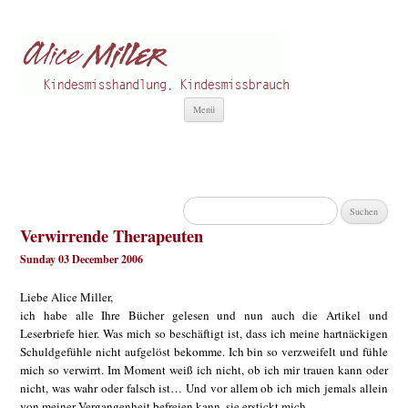
Alice Miller de
Kindesmisshandlung
Zum
Menü
Inhalt
springen
Suchen
nach:
Verwirrende Therapeuten
Sunday 03 December 2006
Liebe Alice Miller,
ich habe alle Ihre Bücher gelesen und nun auch die Artikel und
Leserbriefe hier. Was mich so beschäftigt ist, dass ich meine hartnäckigen
Schuldgefühle nicht aufgelöst bekomme. Ich bin so verzweifelt und fühle
mich so verwirrt. Im Moment weiß ich nicht, ob ich mir trauen kann oder
nicht, was wahr oder falsch ist… Und vor allem ob ich mich jemals allein
von meiner Vergangenheit befreien kann, sie erstickt mich.