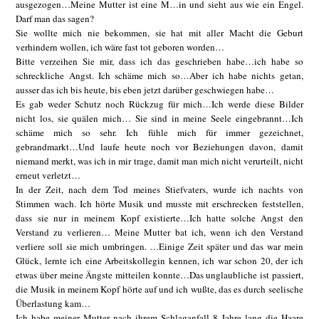
ausgezogen…Meine Mutter ist eine M…in und sieht aus wie ein Engel.
Darf man das sagen?
Sie wollte mich nie bekommen, sie hat mit aller Macht die Geburt
verhindern wollen, ich wäre fast tot geboren worden…
Bitte verzeihen Sie mir, dass ich das geschrieben habe…ich habe so
schreckliche Angst. Ich schäme mich so…Aber ich habe nichts getan,
ausser das ich bis heute, bis eben jetzt darüber geschwiegen habe…
Es gab weder Schutz noch Rückzug für mich…Ich werde diese Bilder
nicht los, sie quälen mich… Sie sind in meine Seele eingebrannt…Ich
schäme mich so sehr. Ich fühle mich für immer gezeichnet,
gebrandmarkt…Und laufe heute noch vor Beziehungen davon, damit
niemand merkt, was ich in mir trage, damit man mich nicht verurteilt, nicht
erneut verletzt…
In der Zeit, nach dem Tod meines Stiefvaters, wurde ich nachts von
Stimmen wach. Ich hörte Musik und musste mit erschrecken feststellen,
dass sie nur in meinem Kopf existierte…Ich hatte solche Angst den
Verstand zu verlieren… Meine Mutter bat ich, wenn ich den Verstand
verliere soll sie mich umbringen. …Einige Zeit später und das war mein
Glück, lernte ich eine Arbeitskollegin kennen, ich war schon 20, der ich
etwas über meine Ängste mitteilen konnte…Das unglaubliche ist passiert,
die Musik in meinem Kopf hörte auf und ich wußte, das es durch seelische
Überlastung kam…
Ich habe meiner Mutter nach ihrem Schlaganfall 8 Jahre lang die Haare