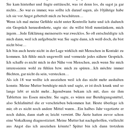
Sie kam hinterher und fragte enttäuscht, was ist denn los, du sagst ja gar
nichts…So war es immer, was sollte ich darauf sagen, als 10jährige habe
ich sie vor Angst gebettelt mich zu beschützen…
Wenn ich mal meine Gefühle nicht unter Kontrolle hatte und ich dadurch
ein Gespräch herausforderte, sagte sie: du willst bloß rumstänkern, mich
ärgern…Jede Erklärung meinerseits war zwecklos. So oft entschuldigte ich
mich dann, weil ich aufgebracht war. Sie sagte dann, ich weiß doch, du bist
nicht böse…
Ich bin auch heute nicht in der Lage wirklich mit Menschen in Kontakt zu
kommen. Ich fühle mich ungewollt und vermeide jedes nähere Gespräch.
Ich schaffe es nicht mich in der Nähe von Menschen, auch wenn Sie mich
interessieren wohl zu fühlen bzw. mich zu spüren…Ich möchte immer
flüchten, gar nicht da sein, verstecken…
Als ich 18 war wollte ich ausziehen weil ich das nicht mehr aushalten
konnte. Meine Mutter beruhigte mich und sagte, er ist doch krank und so
lange lebt er nicht mehr…Irgendwann bekam ich mit, dass sie ihm
Tabletten ins Essen mischte. Sie sagte, es wären nur Beruhigungsmittel,
also Schlafmittel die er verschrieben bekommen hat. Heute überlege ich
mir, ob es nicht noch andere Mittel waren…Ein halbes Jahr vegetierte er
noch dahin, dann starb er, leicht verwirrt. Die Ärzte hatten zuvor schon
eine Verkalkung diagnostiziert. Meine Mutter hat nachgeholfen, vielleicht
aus Angst das ich ausziehen könnte? Später bin ich dann trotzdem