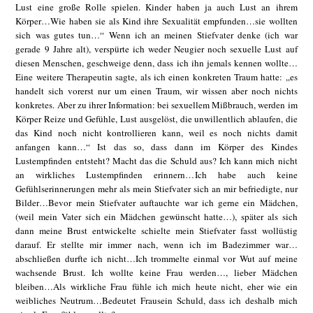
Lust eine große Rolle spielen. Kinder haben ja auch Lust an ihrem
Körper…Wie haben sie als Kind ihre Sexualität empfunden…sie wollten
sich was gutes tun…“ Wenn ich an meinen Stiefvater denke (ich war
gerade 9 Jahre alt), verspürte ich weder Neugier noch sexuelle Lust auf
diesen Menschen, geschweige denn, dass ich ihn jemals kennen wollte…
Eine weitere Therapeutin sagte, als ich einen konkreten Traum hatte: „es
handelt sich vorerst nur um einen Traum, wir wissen aber noch nichts
konkretes. Aber zu ihrer Information: bei sexuellem Mißbrauch, werden im
Körper Reize und Gefühle, Lust ausgelöst, die unwillentlich ablaufen, die
das Kind noch nicht kontrollieren kann, weil es noch nichts damit
anfangen kann…“ Ist das so, dass dann im Körper des Kindes
Lustempfinden entsteht? Macht das die Schuld aus? Ich kann mich nicht
an wirkliches Lustempfinden erinnern…Ich habe auch keine
Gefühlserinnerungen mehr als mein Stiefvater sich an mir befriedigte, nur
Bilder…Bevor mein Stiefvater auftauchte war ich gerne ein Mädchen,
(weil mein Vater sich ein Mädchen gewünscht hatte…), später als sich
dann meine Brust entwickelte schielte mein Stiefvater fasst wollüstig
darauf. Er stellte mir immer nach, wenn ich im Badezimmer war…
abschließen durfte ich nicht…Ich trommelte einmal vor Wut auf meine
wachsende Brust. Ich wollte keine Frau werden…, lieber Mädchen
bleiben…Als wirkliche Frau fühle ich mich heute nicht, eher wie ein
weibliches Neutrum…Bedeutet Frausein Schuld, dass ich deshalb mich