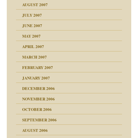
"
AUGUST 2007
erarbeit
JULY 2007
mich in meiner
JUNE 2007
 Tabu
MAY 2007
en
n
heit
n"
APRIL 2007
MARCH 2007
milie
mit voller Absicht!"
ämpfung
FEBRUARY 2007
walt
antwortet
tive?
Gene!
JANUARY 2007
ung
utem Grund
DECEMBER 2006
Gene!
se durch einen
NOVEMBER 2006
OCTOBER 2006
SEPTEMBER 2006
AUGUST 2006
ollt"