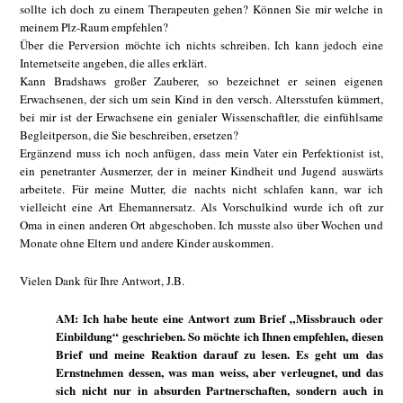
sollte ich doch zu einem Therapeuten gehen? Können Sie mir welche in
meinem Plz-Raum empfehlen?
Über die Perversion möchte ich nichts schreiben. Ich kann jedoch eine
Internetseite angeben, die alles erklärt.
Kann Bradshaws großer Zauberer, so bezeichnet er seinen eigenen
Erwachsenen, der sich um sein Kind in den versch. Altersstufen kümmert,
bei mir ist der Erwachsene ein genialer Wissenschaftler, die einfühlsame
Begleitperson, die Sie beschreiben, ersetzen?
Ergänzend muss ich noch anfügen, dass mein Vater ein Perfektionist ist,
ein penetranter Ausmerzer, der in meiner Kindheit und Jugend auswärts
arbeitete. Für meine Mutter, die nachts nicht schlafen kann, war ich
vielleicht eine Art Ehemannersatz. Als Vorschulkind wurde ich oft zur
Oma in einen anderen Ort abgeschoben. Ich musste also über Wochen und
Monate ohne Eltern und andere Kinder auskommen.
Vielen Dank für Ihre Antwort, J.B.
AM: Ich habe heute eine Antwort zum Brief „Missbrauch oder
Einbildung“ geschrieben. So möchte ich Ihnen empfehlen, diesen
Brief und meine Reaktion darauf zu lesen. Es geht um das
Ernstnehmen dessen, was man weiss, aber verleugnet, und das
sich nicht nur in absurden Partnerschaften, sondern auch in