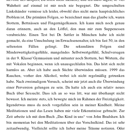
Wahrheit auf einmal ist mir noch nie begegnet. Die umgeschulten
Linkshänder vermisse ich leider, obwohl dies nicht mein hauptsächliches
Problem ist. Die primären Folgen, so bezeichnet man das glaube ich, waren
Stottern, Bettnässen und Fingernägelkauen. Ich kann mich noch genau
daran erinnern, auch an den Löffel, den man mir zum Suppenessen
verabreichte. Einen Test bei Dr. Sattler in München habe ich nicht
gemacht, da eine Umschulung im Erwachsenenalter, ich bin fast 50, in den
seltensten Fällen gelingt. Die sekundären Folgen sind
Minderwertigkeitsgefühle, mangelndes Selbstwertgefühl, Schulversagen
in der 9. Klasse/ Gymnasium und mitunter noch Stottern, bei Wörtern, die
mit Vokalen beginnen, wenn ich unausgechlafen bin. Das hört sich recht
harmlos an. Aber ich habe auch Süchte überwinden müssen. 1999 das
Rauchen, vorher den Alkohol, wobei ich nicht regelmäßig getrunken
habe. Nach zweimaligem Versuch, scheint mir jetzt auch die Überwindung
einer Perversion gelungen zu sein. Da hatte ich auch ein relativ neues
Buch über Sexsucht. Dass ich an so was litt, war mir überhaupt nicht
bewusst. Ich meinte stets, ich bewegte mich im Rahmen der Freizügigkeit.
Irgendetwas muss da noch vorgefallen sein in meiner Kindheit. Meine
Meditationen und das Lesen haben mir viele Erkenntnisse gebracht. Zur
Zeit arbeite ich mit dem Buch „Das Kind in uns“ von John Bradshaw. Ich
bin momentan bei den Meditationen über das Vorschulkind. Das ist sehr
zeitaufwendig. Vielleicht sollte ich lieber meine Träume notieren. Oder