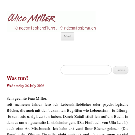
Alice Miller de
Kindesmisshandlung
Zum
Menü
Inhalt
springen
Suchen
nach:
Was tun?
Wednesday 26 July 2006
Sehr geehrte Frau Miller,
seit mehreren Jahren lese ich Lebenshilfebücher oder psychologische
Bücher, die auch mit den bekannten Begriffen wie Lebenssinn, -Erfüllung,
-Erkenntnis u. dgl. zu tun haben. Durch Zufall stieß ich auf ein Buch, in
dem es um umgeschulte Linkshänder geht (Das Findbuch von Ulla Laufs),
auch eine Art Missbrauch. Ich habe erst zwei Ihrer Bücher gelesen (Die
Revolte des Körpers, Du sollst nicht merken), und ich muss sagen, so viel